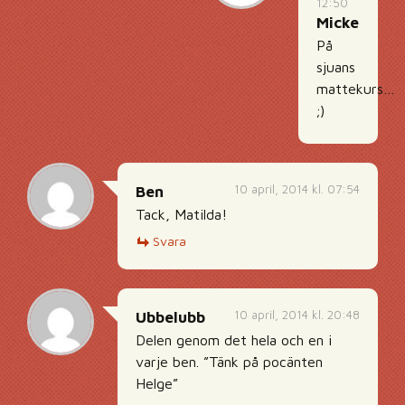
12:50
Micke
På
sjuans
mattekurs…
;)
10 april, 2014 kl. 07:54
Ben
Tack, Matilda!
Svara
10 april, 2014 kl. 20:48
Ubbelubb
Delen genom det hela och en i
varje ben. ”Tänk på pocänten
Helge”