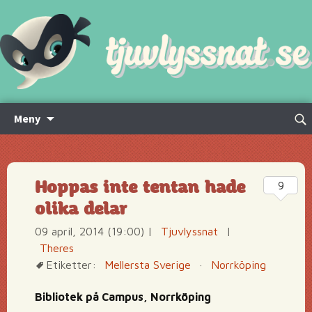
Hoppa
Sök
Meny
till
efte
innehåll
Hoppas inte tentan hade
9
olika delar
09 april, 2014 (19:00)
|
Tjuvlyssnat
|
Theres
Etiketter:
Mellersta Sverige
·
Norrköping
Bibliotek på Campus, Norrköping