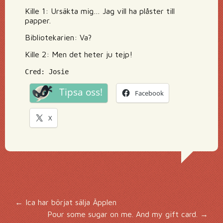
Kille 1: Ursäkta mig… Jag vill ha plåster till
papper.
Bibliotekarien: Va?
Kille 2: Men det heter ju tejp!
Cred: Josie
Tipsa oss!
Facebook
X
Inläggsnavigering
←
Ica har börjat sälja Äpplen
Pour some sugar on me. And my gift card.
→