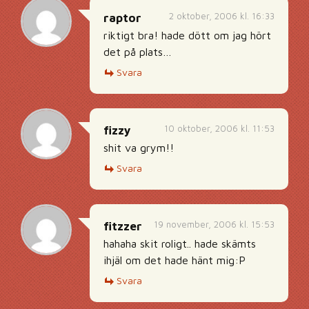
2 oktober, 2006 kl. 16:33
raptor
riktigt bra! hade dött om jag hört
det på plats…
Svara
10 oktober, 2006 kl. 11:53
fizzy
shit va grym!!
Svara
19 november, 2006 kl. 15:53
fitzzer
hahaha skit roligt.. hade skämts
ihjäl om det hade hänt mig:P
Svara