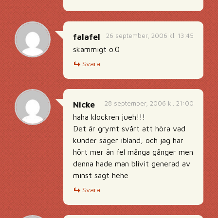
26 september, 2006 kl. 13:45
falafel
skämmigt o.0
Svara
28 september, 2006 kl. 21:00
Nicke
haha klockren jueh!!!
Det är grymt svårt att höra vad
kunder säger ibland, och jag har
hört mer än fel många gånger men
denna hade man blivit generad av
minst sagt hehe
Svara