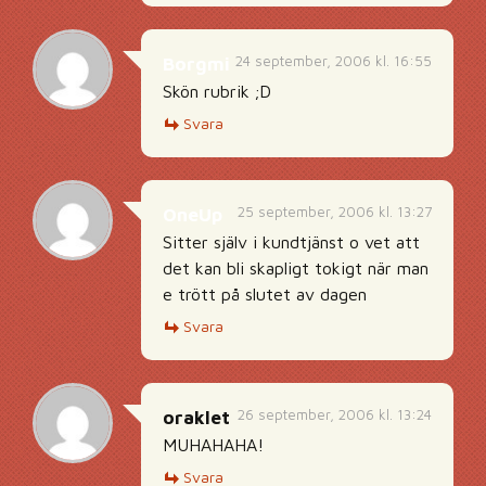
24 september, 2006 kl. 16:55
Borgmi
Skön rubrik ;D
Svara
25 september, 2006 kl. 13:27
OneUp
Sitter själv i kundtjänst o vet att
det kan bli skapligt tokigt när man
e trött på slutet av dagen
Svara
26 september, 2006 kl. 13:24
oraklet
MUHAHAHA!
Svara