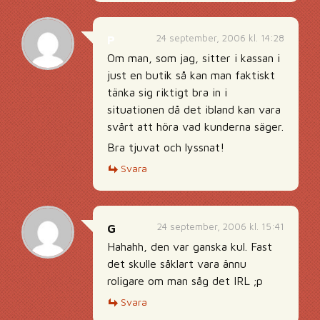
24 september, 2006 kl. 14:28
P
Om man, som jag, sitter i kassan i
just en butik så kan man faktiskt
tänka sig riktigt bra in i
situationen då det ibland kan vara
svårt att höra vad kunderna säger.
Bra tjuvat och lyssnat!
Svara
24 september, 2006 kl. 15:41
G
Hahahh, den var ganska kul. Fast
det skulle såklart vara ännu
roligare om man såg det IRL ;p
Svara