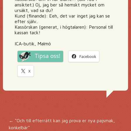
ansiktet.) Oj, jag ber så hemskt mycket om
ursäkt, vad sa du?
Kund (flinande): Eeh, det var inget jag kan se
efter själv..
Kassörskan (generat, i högtalaren): Personal till
kassan tack!
ICA-butik, Malmö
Tipsa oss!
Facebook
X
Inläggsnavigering
←
"Och till efterrätt kan jag prova er nya pajsmak,
konkelbär"