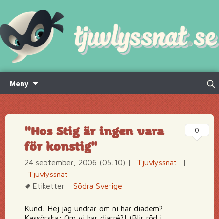
Hoppa
Sök
Meny
till
efte
innehåll
"Hos Stig är ingen vara
0
för konstig"
24 september, 2006 (05:10)
|
Tjuvlyssnat
|
Tjuvlyssnat
Etiketter:
Södra Sverige
Kund: Hej jag undrar om ni har diadem?
Kassörska: Om vi har diarré?! (Blir röd i