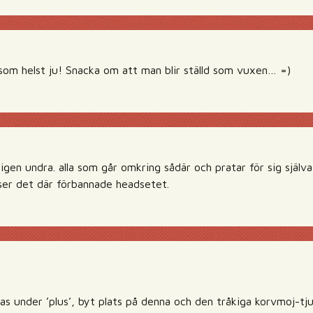
 som helst ju! Snacka om att man blir ställd som vuxen… =)
ligen undra. alla som går omkring sådär och pratar för sig själv
 ser det där förbannade headsetet.
nas under ’plus’, byt plats på denna och den tråkiga korvmoj-t