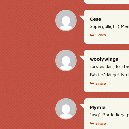
Cesa
Supergulligt :) Me
Svara
woolywings
förstasidan, första
Bäst på länge! Nu
Svara
Mymla
*asg* Borde ligga p
Svara