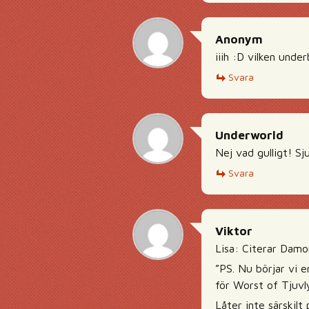
Anonym
iiih :D vilken under
Svara
Underworld
Nej vad gulligt! Sju
Svara
Viktor
Lisa: Citerar Damo
”PS. Nu börjar vi e
för Worst of Tjuvly
Låter inte särskilt 