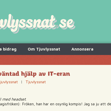
a bidrag
Om Tjuvlyssnat
Annonsera
väntad hjälp av IT-eran
juvlyssnat
|
Tjuvlyssnat
bil med headset
.
 dagisfröken): Fröken, han har en osynlig kompis! Jag sa ju att d