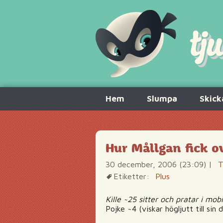
Hoppa
Hem
Slumpa
Skick
till
innehåll
Hur Mållgan fick o
30 december, 2006 (23:09)
|
T
Etiketter:
Plus
Kille ~25 sitter och pratar i mo
Pojke ~4 (viskar högljutt till sin