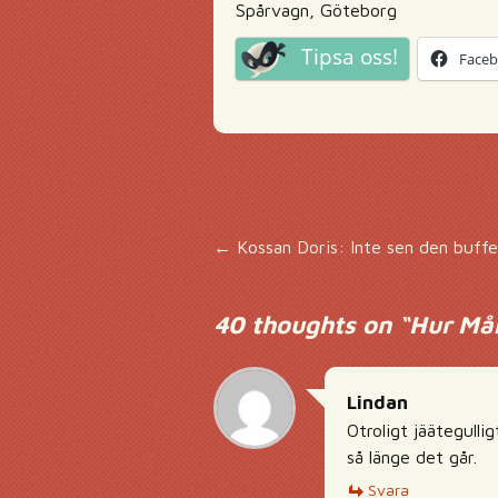
Spårvagn, Göteborg
Tipsa oss!
Face
Inläggsnavigering
←
Kossan Doris: Inte sen den buffe
40 thoughts on “
Hur Mål
Lindan
Otroligt jäätegulli
så länge det går.
Svara