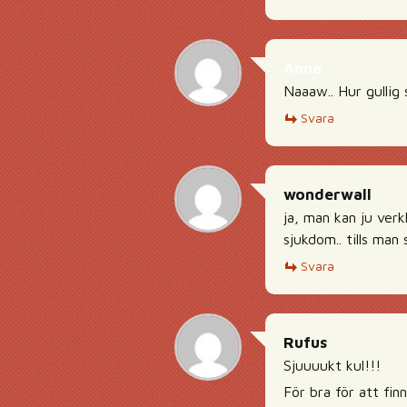
Anna
Naaaw.. Hur gullig
Svara
wonderwall
ja, man kan ju verk
sjukdom.. tills man
Svara
Rufus
Sjuuuukt kul!!!
För bra för att fin