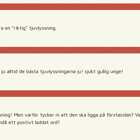
a en ”riktig” tjuvlyssning.
ju alltid de bästa tjuvlyssningarna ju! sjukt gullig unge!
ning! Men varför tycker ni att den ska ligga på förstasidan? V
ändå ett postivt laddat ord?