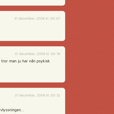
31 december, 2006 kl. 00:07
31 december, 2006 kl. 00:18
a tror man ju har nån psykisk
31 december, 2006 kl. 00:32
juvlyssningen…