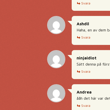
Svara
Ashdil
Haha, en av dem bä
Svara
ninjaidiot
Sätt denna på förs
Svara
Andrea
ååh det här var det
Svara