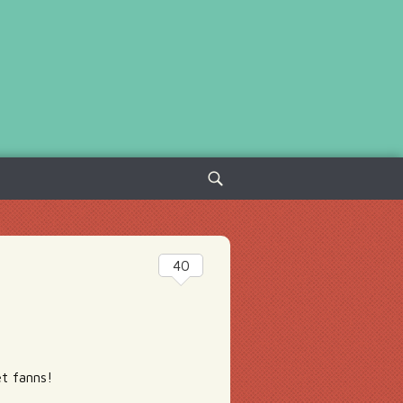
Sök
efter:
40
et fanns!