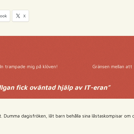
book
X
ln trampade mig på klöven!
Gränsen mellan att v
lgan fick oväntad hjälp av IT-eran
”
gt. Dumma dagisfröken, låt barn behålla sina låstaskompisar om d