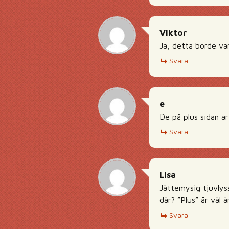
Viktor
Ja, detta borde var
Svara
e
De på plus sidan är 
Svara
Lisa
Jättemysig tjuvlyss
där? ”Plus” är väl 
Svara