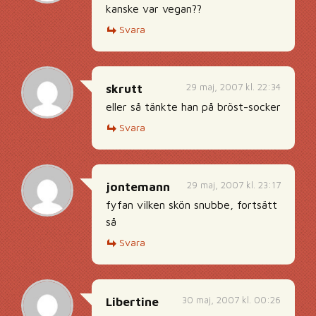
kanske var vegan??
Svara
29 maj, 2007 kl. 22:34
skrutt
eller så tänkte han på bröst-socker
Svara
29 maj, 2007 kl. 23:17
jontemann
fyfan vilken skön snubbe, fortsätt
så
Svara
30 maj, 2007 kl. 00:26
Libertine