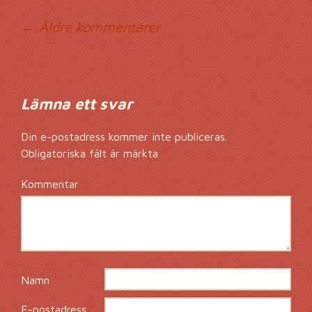
Kommentarsnavig
← Äldre kommentarer
Lämna ett svar
Din e-postadress kommer inte publiceras.
Obligatoriska fält är märkta
*
Kommentar
*
Namn
*
E-postadress
*