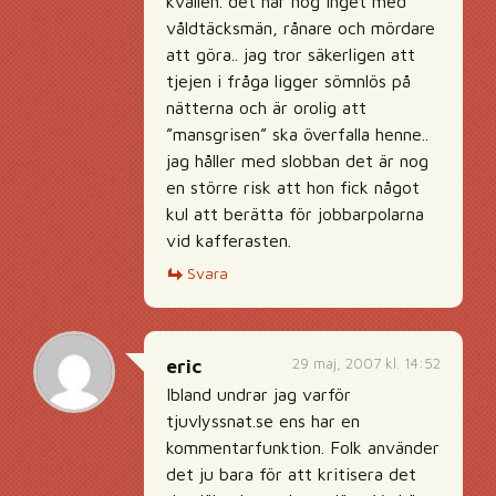
kvällen. det har nog inget med
våldtäcksmän, rånare och mördare
att göra.. jag tror säkerligen att
tjejen i fråga ligger sömnlös på
nätterna och är orolig att
”mansgrisen” ska överfalla henne..
jag håller med slobban det är nog
en större risk att hon fick något
kul att berätta för jobbarpolarna
vid kafferasten.
Svara
29 maj, 2007 kl. 14:52
eric
Ibland undrar jag varför
tjuvlyssnat.se ens har en
kommentarfunktion. Folk använder
det ju bara för att kritisera det