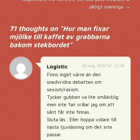
jäkligt svenniga.
→
71 thoughts on “
Hur man fixar
mjölke till kaffet av grabbarna
bakom stekbordet
”
29 maj, 2007 kl. 12:04
Logistic
Finns inget värre än den
snedvridna debatten om
sexism/rasism.
Tycker gubben va lite småäcklig
men inte fan vrålar jag om att
sånt får inte finnas.
Sluta läs…Eller hoppa vidare till
nästa tjuvläsning om det inte
passar.