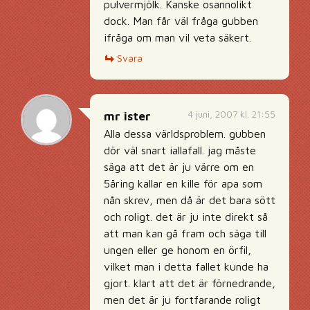
pulvermjölk. Kanske osannolikt
dock. Man får väl fråga gubben
ifråga om man vil veta säkert.
Svara
4 juni, 2007 kl. 21:55
mr ister
Alla dessa världsproblem. gubben
dör väl snart iallafall. jag måste
säga att det är ju värre om en
5åring kallar en kille för apa som
nån skrev, men då är det bara sött
och roligt. det är ju inte direkt så
att man kan gå fram och säga till
ungen eller ge honom en örfil,
vilket man i detta fallet kunde ha
gjort. klart att det är förnedrande,
men det är ju fortfarande roligt