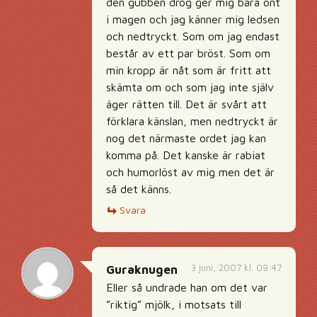
den gubben drog ger mig bara ont
i magen och jag känner mig ledsen
och nedtryckt. Som om jag endast
består av ett par bröst. Som om
min kropp är nåt som är fritt att
skämta om och som jag inte själv
äger rätten till. Det är svårt att
förklara känslan, men nedtryckt är
nog det närmaste ordet jag kan
komma på. Det kanske är rabiat
och humorlöst av mig men det är
så det känns.
Svara
3 juni, 2007 kl. 09:47
Guraknugen
Eller så undrade han om det var
”riktig” mjölk, i motsats till