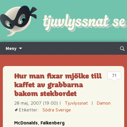
Hoppa
Sök
Meny
till
efte
innehåll
Hur man fixar mjölke till
71
kaffet av grabbarna
bakom stekbordet
28 maj, 2007 (19:00)
|
Tjuvlyssnat
|
Damon
Etiketter:
Södra Sverige
McDonalds, Falkenberg