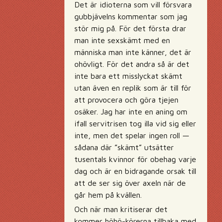
Det är idioterna som vill försvara
gubbjävelns kommentar som jag
stör mig på. För det första drar
man inte sexskämt med en
människa man inte känner, det är
ohövligt. För det andra så är det
inte bara ett misslyckat skämt
utan även en replik som är till för
att provocera och göra tjejen
osäker. Jag har inte en aning om
ifall servitrisen tog illa vid sig eller
inte, men det spelar ingen roll —
sådana där ”skämt” utsätter
tusentals kvinnor för obehag varje
dag och är en bidragande orsak till
att de ser sig över axeln när de
går hem på kvällen.
Och när man kritiserar det
kommer höhö-körerna tillbaka med