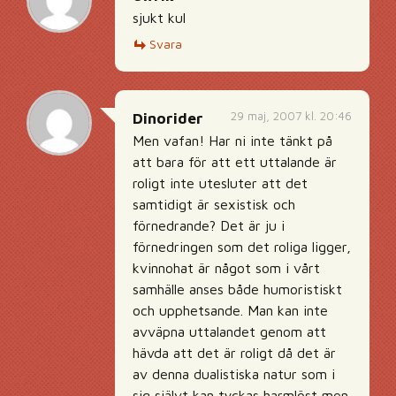
sjukt kul
Svara
29 maj, 2007 kl. 20:46
Dinorider
Men vafan! Har ni inte tänkt på
att bara för att ett uttalande är
roligt inte utesluter att det
samtidigt är sexistisk och
förnedrande? Det är ju i
förnedringen som det roliga ligger,
kvinnohat är något som i vårt
samhälle anses både humoristiskt
och upphetsande. Man kan inte
avväpna uttalandet genom att
hävda att det är roligt då det är
av denna dualistiska natur som i
sig självt kan tyckas harmlöst men