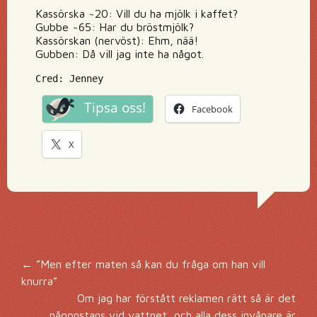
Kassörska ~20: Vill du ha mjölk i kaffet?
Gubbe ~65: Har du bröstmjölk?
Kassörskan (nervöst): Ehm, nää!
Gubben: Då vill jag inte ha något.
Cred: Jenney
Tipsa oss!
Facebook
X
Inläggsnavigering
←
”Men efter maten så kan du fråga om han vill
knurra”
Om jag har förstått reklamen rätt så är det
någonstans vid vattnet, och alla dess invånare är