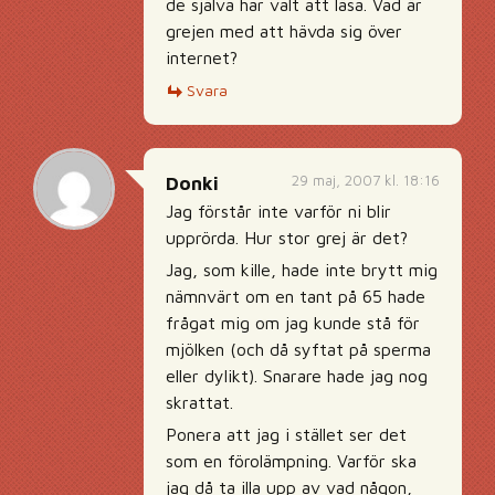
de själva har valt att läsa. Vad är
grejen med att hävda sig över
internet?
Svara
29 maj, 2007 kl. 18:16
Donki
Jag förstår inte varför ni blir
upprörda. Hur stor grej är det?
Jag, som kille, hade inte brytt mig
nämnvärt om en tant på 65 hade
frågat mig om jag kunde stå för
mjölken (och då syftat på sperma
eller dylikt). Snarare hade jag nog
skrattat.
Ponera att jag i stället ser det
som en förolämpning. Varför ska
jag då ta illa upp av vad någon,