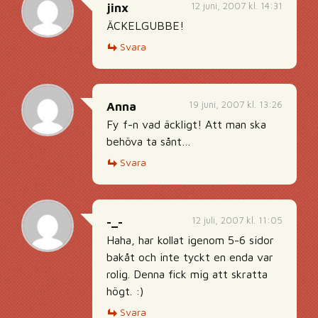
12 juni, 2007 kl. 14:31
jinx
ÄCKELGUBBE!
Svara
19 juni, 2007 kl. 13:26
Anna
Fy f-n vad äckligt! Att man ska
behöva ta sånt…
Svara
12 juli, 2007 kl. 11:05
-_-
Haha, har kollat igenom 5-6 sidor
bakåt och inte tyckt en enda var
rolig. Denna fick mig att skratta
högt. :)
Svara