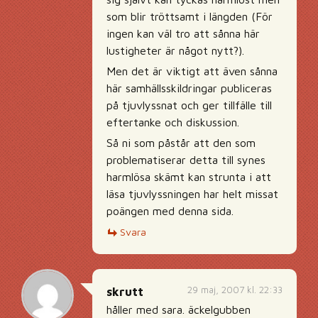
som blir tröttsamt i längden (För
ingen kan väl tro att sånna här
lustigheter är något nytt?).
Men det är viktigt att även sånna
här samhällsskildringar publiceras
på tjuvlyssnat och ger tillfälle till
eftertanke och diskussion.
Så ni som påstår att den som
problematiserar detta till synes
harmlösa skämt kan strunta i att
läsa tjuvlyssningen har helt missat
poängen med denna sida.
Svara
29 maj, 2007 kl. 22:33
skrutt
håller med sara. äckelgubben