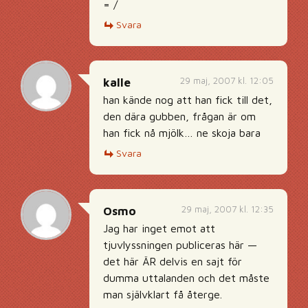
= /
Svara
29 maj, 2007 kl. 12:05
kalle
han kände nog att han fick till det,
den dära gubben, frågan är om
han fick nå mjölk… ne skoja bara
Svara
29 maj, 2007 kl. 12:35
Osmo
Jag har inget emot att
tjuvlyssningen publiceras här —
det här ÄR delvis en sajt för
dumma uttalanden och det måste
man självklart få återge.