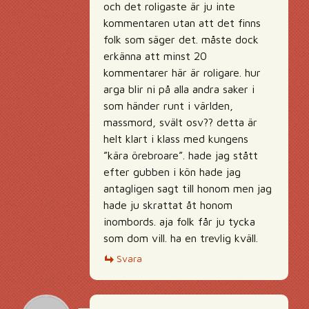
och det roligaste är ju inte
kommentaren utan att det finns
folk som säger det. måste dock
erkänna att minst 20
kommentarer här är roligare. hur
arga blir ni på alla andra saker i
som händer runt i världen,
massmord, svält osv?? detta är
helt klart i klass med kungens
”kära örebroare”. hade jag stått
efter gubben i kön hade jag
antagligen sagt till honom men jag
hade ju skrattat åt honom
inombords. aja folk får ju tycka
som dom vill. ha en trevlig kväll.
Svara