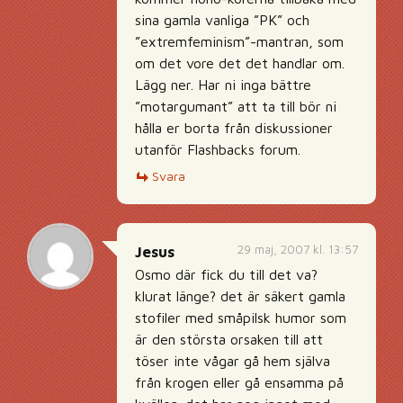
sina gamla vanliga ”PK” och
”extremfeminism”-mantran, som
om det vore det det handlar om.
Lägg ner. Har ni inga bättre
”motargumant” att ta till bör ni
hålla er borta från diskussioner
utanför Flashbacks forum.
Svara
29 maj, 2007 kl. 13:57
Jesus
Osmo där fick du till det va?
klurat länge? det är säkert gamla
stofiler med småpilsk humor som
är den största orsaken till att
töser inte vågar gå hem själva
från krogen eller gå ensamma på