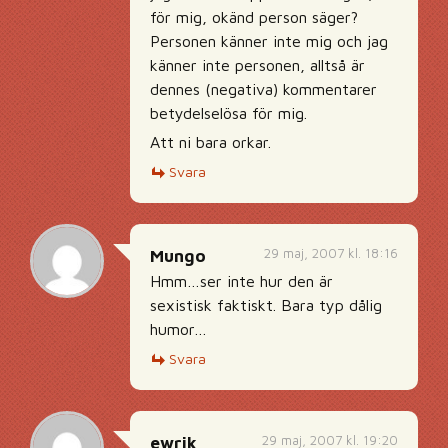
för mig, okänd person säger?
Personen känner inte mig och jag
känner inte personen, alltså är
dennes (negativa) kommentarer
betydelselösa för mig.
Att ni bara orkar.
Svara
29 maj, 2007 kl. 18:16
Mungo
Hmm…ser inte hur den är
sexistisk faktiskt. Bara typ dålig
humor…
Svara
29 maj, 2007 kl. 19:20
ewrik