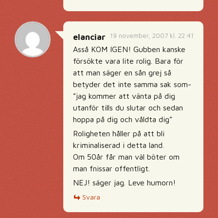
19 november, 2007 kl. 22:41
elanciar
Asså KOM IGEN! Gubben kanske
försökte vara lite rolig. Bara för
att man säger en sån grej så
betyder det inte samma sak som-
”jag kommer att vänta på dig
utanför tills du slutar och sedan
hoppa på dig och våldta dig”
Roligheten håller på att bli
kriminaliserad i detta land.
Om 50år får man väl böter om
man fnissar offentligt.
NEJ! säger jag. Leve humorn!
Svara