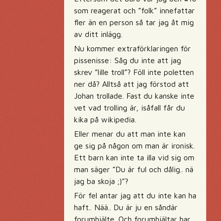
som reagerat och ”folk” innefattar
fler än en person så tar jag åt mig
av ditt inlägg.
Nu kommer extraförklaringen för
pissenisse: Såg du inte att jag
skrev ”lille troll”? Föll inte poletten
ner då? Alltså att jag förstod att
Johan trollade. Fast du kanske inte
vet vad trolling är, isåfall får du
kika på wikipedia.
Eller menar du att man inte kan
ge sig på någon om man är ironisk.
Ett barn kan inte ta illa vid sig om
man säger ”Du är ful och dålig.. nä
jag ba skoja ;)”?
För fel antar jag att du inte kan ha
haft.. Nää.. Du är ju en såndär
forumhjälte. Och forumhjältar har