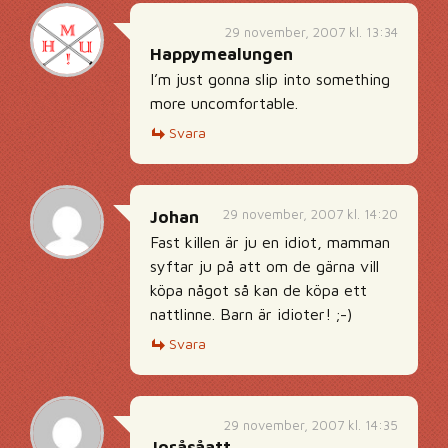
29 november, 2007 kl. 13:34
Happymealungen
I’m just gonna slip into something
more uncomfortable.
Svara
29 november, 2007 kl. 14:20
Johan
Fast killen är ju en idiot, mamman
syftar ju på att om de gärna vill
köpa något så kan de köpa ett
nattlinne. Barn är idioter! ;-)
Svara
29 november, 2007 kl. 14:35
Joråsåatt