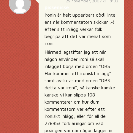
29 november, 2007 kl. 18:03
pissenisse
Ironin är helt uppenbart död! Inte
ens när kommentatorn skickar ;-)
efter sitt inlägg verkar folk
begripa att det var menat som
ironi.
Härmed lagstiftar jag att när
någon använder ironi så skall
inlägget börja med orden ”OBS!
Här kommer ett ironiskt inlägg”
samt avslutas med orden ”OBS
detta var ironi”, så kanske kanske
kanske vi kan slippa 108
kommentarer om hur dum
kommentatorn var efter ett
ironiskt inlägg, eller för all del
278953 förklaringar om vad
poängen var när någon lägger in