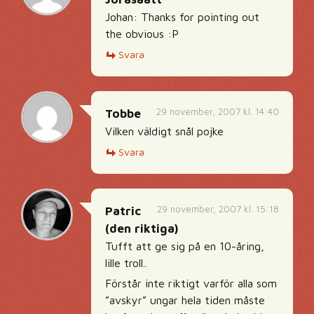
Johan: Thanks for pointing out
the obvious :P
Svara
29 november, 2007 kl. 14:40
Tobbe
Vilken väldigt snål pojke
Svara
29 november, 2007 kl. 15:18
Patric
(den riktiga)
Tufft att ge sig på en 10-åring,
lille troll..
Förstår inte riktigt varför alla som
”avskyr” ungar hela tiden måste