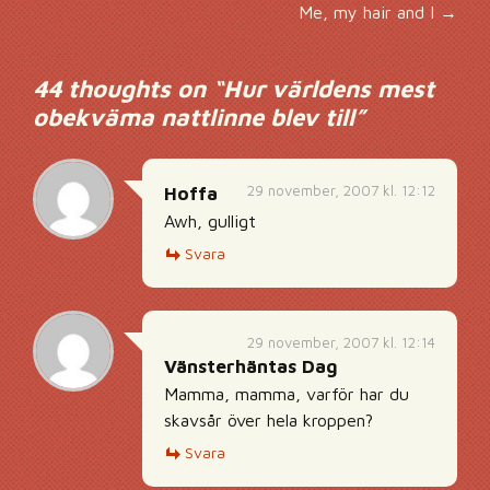
Inläggsnavigering
Me, my hair and I
→
44 thoughts on “
Hur världens mest
obekväma nattlinne blev till
”
29 november, 2007 kl. 12:12
Hoffa
Awh, gulligt
Svara
29 november, 2007 kl. 12:14
Vänsterhäntas Dag
Mamma, mamma, varför har du
skavsår över hela kroppen?
Svara