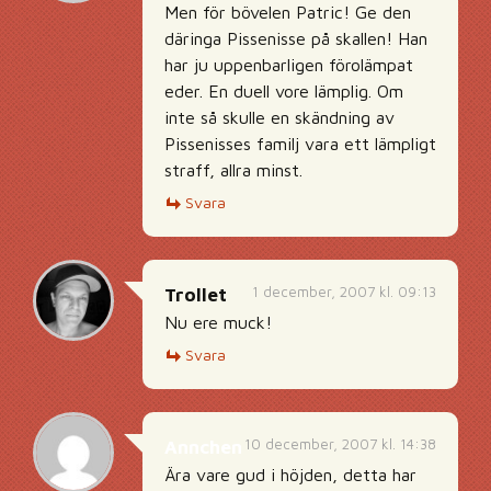
Men för bövelen Patric! Ge den
däringa Pissenisse på skallen! Han
har ju uppenbarligen förolämpat
eder. En duell vore lämplig. Om
inte så skulle en skändning av
Pissenisses familj vara ett lämpligt
straff, allra minst.
Svara
1 december, 2007 kl. 09:13
Trollet
Nu ere muck!
Svara
10 december, 2007 kl. 14:38
Annchen
Ära vare gud i höjden, detta har