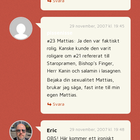
Svara
29 november, 2007 kl. 19:45
pissenisse
#23 Mattias: Ja den var faktiskt
rolig. Kanske kunde den varit
roligare om #21 refererat till
Staropramen, Bishop’s Finger,
Herr Kanin och salamin i lasagnen.
Bejaka din sexualitet Mattias,
brukar jag säga, fast inte till min
egen Mattias.
Svara
29 november, 2007 kl. 19:48
Eric
OBS! Här kommer ett ironiskt