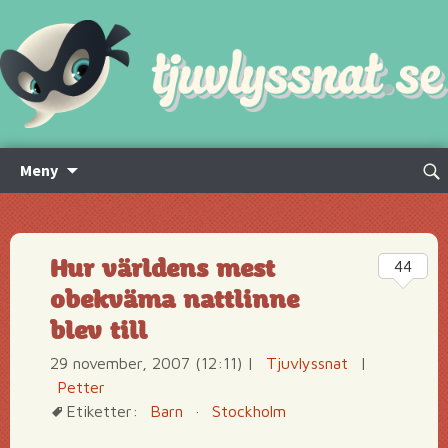
Hoppa
Sök
Meny
till
efte
innehåll
Hur världens mest
44
obekväma nattlinne
blev till
29 november, 2007 (12:11)
|
Tjuvlyssnat
|
Petter
Etiketter:
Barn
·
Stockholm