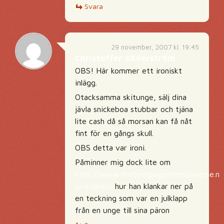
Svara
29 november, 2007 kl. 19:45
Christoffer Söderström
OBS! Här kommer ett ironiskt
inlägg.
Otacksamma skitunge, sälj dina
jävla snickeboa stubbar och tjäna
lite cash då så morsan kan få nåt
fint för en gångs skull.
OBS detta var ironi.
Påminner mig dock lite om
http://www.thebestpageintheuniverse.net
u=iruleoch
hur han klankar ner på
en teckning som var en julklapp
från en unge till sina päron