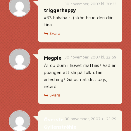
30 november, 2007 kl. 20:33
triggerhappy
#33 hahaha :-) skön brud den där
tina.
Svara
30 november, 2007 kl. 22:59
Magpie
Är du dum i huvet mattias? Vad är
poängen att slå på folk utan
anledning? Gå och ät ditt bajs,
retard.
Svara
30 november, 2007 kl. 23:29
Överste
Gyllenstråhle