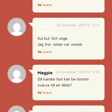
Svara
29 november, 2007 kl. 17:12
Adios
flamingo
Kul kul. Söt unge.
Jag tror Johan var ironisk.
Svara
29 november, 2007 kl. 17:43
Magpie
Då kanske hon kan be honom
svarva till en dildo?
Svara