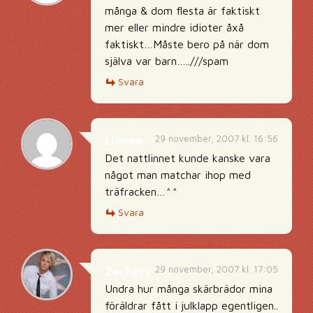
många & dom flesta är faktiskt
mer eller mindre idioter åxå
faktiskt…Måste bero på när dom
själva var barn…..///spam
Svara
29 november, 2007 kl. 16:56
Linnea
Det nattlinnet kunde kanske vara
något man matchar ihop med
träfracken…^^
Svara
29 november, 2007 kl. 17:05
Zachary
Undra hur många skärbrädor mina
föräldrar fått i julklapp egentligen..