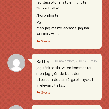
jag dessutom fått en ny titel
”forumhjälte”.
/Forumhjälten
PS
Men jag måste erkänna jag har
ALDRIG fel ;-)
Svara
30 november, 2007 kl. 17:35
Kattis
jag tänkte skriva en kommentar
men jag glömde bort den
eftersom det är så galet mycket
irrelevant tjafs…
Svara