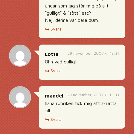
ungar som jag stör mig på allt
”gulligt” & ”sött” etc?
Nej, denna var bara dum.
Svara
29 november, 2007 kl. 13:31
Lotta
Ohh vad gullig!
Svara
29 november, 2007 kl. 13:33
mandel
haha rubriken fick mig att skratta
till.
Svara