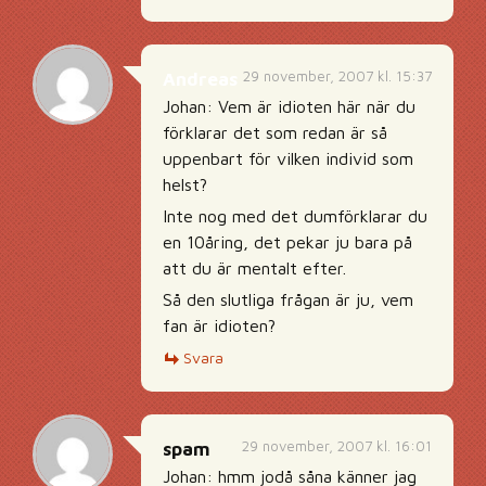
29 november, 2007 kl. 15:37
Andreas
Johan: Vem är idioten här när du
förklarar det som redan är så
uppenbart för vilken individ som
helst?
Inte nog med det dumförklarar du
en 10åring, det pekar ju bara på
att du är mentalt efter.
Så den slutliga frågan är ju, vem
fan är idioten?
Svara
29 november, 2007 kl. 16:01
spam
Johan: hmm jodå såna känner jag