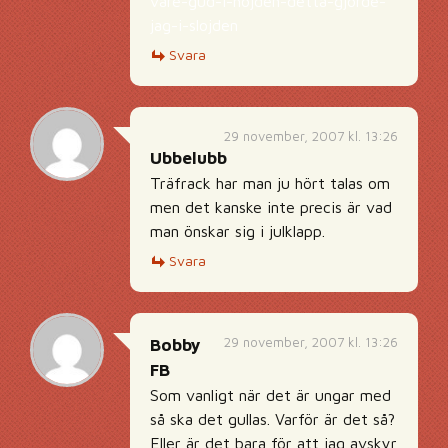
vare-gud-i-hojden-detta-gjorde-
jag-i-slojden
Svara
29 november, 2007 kl. 13:26
Ubbelubb
Träfrack har man ju hört talas om
men det kanske inte precis är vad
man önskar sig i julklapp.
Svara
29 november, 2007 kl. 13:26
Bobby
FB
Som vanligt när det är ungar med
så ska det gullas. Varför är det så?
Eller är det bara för att jag avskyr