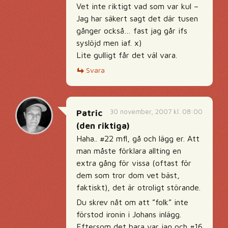
Vet inte riktigt vad som var kul –
Jag har säkert sagt det där tusen
gånger också… fast jag går ifs
syslöjd men iaf. x)
Lite gulligt får det väl vara.
Svara
30 november, 2007 kl. 08:00
Patric
(den riktiga)
Haha.. #22 mfl, gå och lägg er. Att
man måste förklara allting en
extra gång för vissa (oftast för
dem som tror dom vet bäst,
faktiskt), det är otroligt störande.
Du skrev nåt om att ”folk” inte
förstod ironin i Johans inlägg.
Eftersom det bara var jag och #16