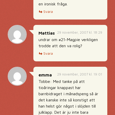
en ironisk fråga.
Svara
29 november, 2007 kl. 18:29
Mattias
undrar om #21-Magpie verkligen
trodde att den va rolig?
Svara
29 november, 2007 kl. 19:01
emma
Tobbe: Med tanke på att
tioåringar knappast har
barnbidraget i månadspeng så är
det kanske inte så konstigt att
han helst gör något i slöjden till
julklapp. Det är ju inte bara