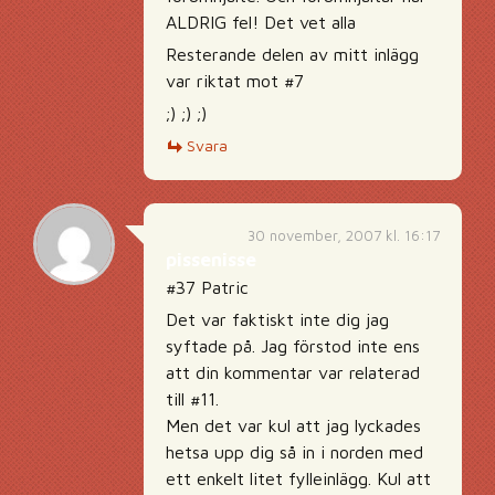
ALDRIG fel! Det vet alla
Resterande delen av mitt inlägg
var riktat mot #7
;) ;) ;)
Svara
30 november, 2007 kl. 16:17
pissenisse
#37 Patric
Det var faktiskt inte dig jag
syftade på. Jag förstod inte ens
att din kommentar var relaterad
till #11.
Men det var kul att jag lyckades
hetsa upp dig så in i norden med
ett enkelt litet fylleinlägg. Kul att