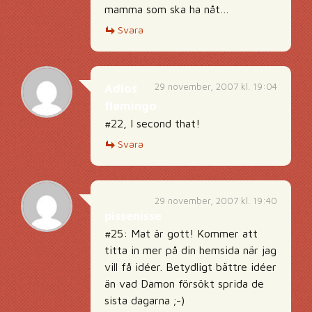
mamma som ska ha nåt…
Svara
29 november, 2007 kl. 19:04
Adios
flamingo
#22, I second that!
Svara
29 november, 2007 kl. 19:40
pissenisse
#25: Mat är gott! Kommer att
titta in mer på din hemsida när jag
vill få idéer. Betydligt bättre idéer
än vad Damon försökt sprida de
sista dagarna ;-)