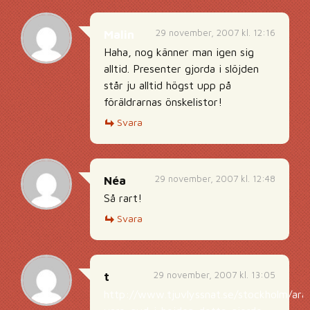
29 november, 2007 kl. 12:16
Malin
Haha, nog känner man igen sig
alltid. Presenter gjorda i slöjden
står ju alltid högst upp på
föräldrarnas önskelistor!
Svara
29 november, 2007 kl. 12:48
Néa
Så rart!
Svara
29 november, 2007 kl. 13:05
t
http://www.tjuvlyssnat.se/stockholm/ara