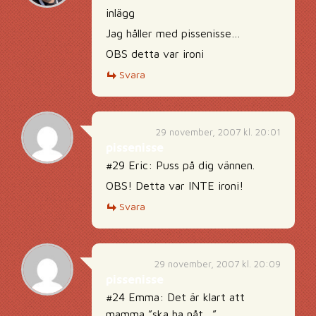
inlägg
Jag håller med pissenisse…
OBS detta var ironi
Svara
29 november, 2007 kl. 20:01
pissenisse
#29 Eric: Puss på dig vännen.
OBS! Detta var INTE ironi!
Svara
29 november, 2007 kl. 20:09
pissenisse
#24 Emma: Det är klart att
mamma ”ska ha nåt…”