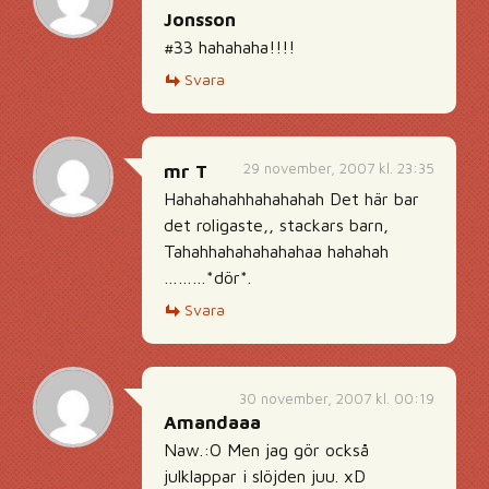
Jonsson
#33 hahahaha!!!!
Svara
29 november, 2007 kl. 23:35
mr T
Hahahahahhahahahah Det här bar
det roligaste,, stackars barn,
Tahahhahahahahahaa hahahah
………*dör*.
Svara
30 november, 2007 kl. 00:19
Amandaaa
Naw.:O Men jag gör också
julklappar i slöjden juu. xD