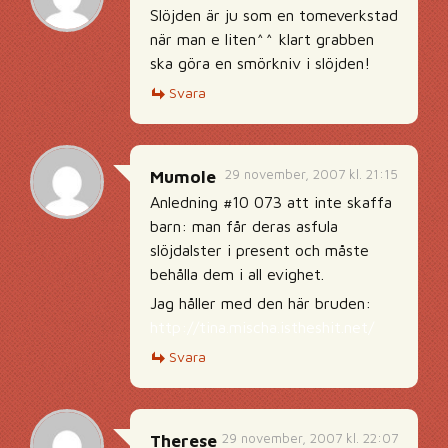
Slöjden är ju som en tomeverkstad
när man e liten^^ klart grabben
ska göra en smörkniv i slöjden!
Svara
29 november, 2007 kl. 21:15
Mumole
Anledning #10 073 att inte skaffa
barn: man får deras asfula
slöjdalster i present och måste
behålla dem i all evighet.
Jag håller med den här bruden:
http://tina.mischa.istheshit.net/
Svara
29 november, 2007 kl. 22:07
Therese