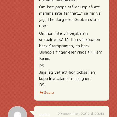
Om inte pappa ställer upp så att
mamma inte får ”nåt…” så fär väl
jag, The Jurg eller Gubben ställa
upp.
Om hon inte vill bejaka sin
sexualitet så får hon väl köpa en
back Staropramen, en back
Bishop’s finger eller ringa till Herr
Kanin.
PS
Jaja jag vet att hon också kan
köpa lite salami till lasagnen.
DS
Svara
29 november, 2007 kl. 20:43
sofia