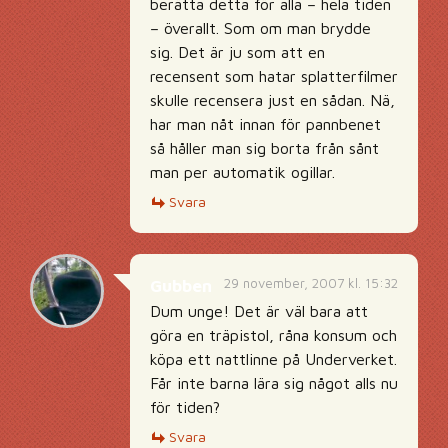
berätta detta för alla – hela tiden
– överallt. Som om man brydde
sig. Det är ju som att en
recensent som hatar splatterfilmer
skulle recensera just en sådan. Nä,
har man nåt innan för pannbenet
så håller man sig borta från sånt
man per automatik ogillar.
Svara
29 november, 2007 kl. 15:32
Gubben
Dum unge! Det är väl bara att
göra en träpistol, råna konsum och
köpa ett nattlinne på Underverket.
Får inte barna lära sig något alls nu
för tiden?
Svara