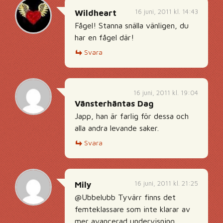
16 juni, 2011 kl. 14:43
Wildheart
Fågel! Stanna snälla vänligen, du
har en fågel där!
Svara
16 juni, 2011 kl. 19:04
Vänsterhäntas Dag
Japp, han är farlig för dessa och
alla andra levande saker.
Svara
16 juni, 2011 kl. 21:25
Mily
@Ubbelubb Tyvärr finns det
femteklassare som inte klarar av
mer avancerad undervisning.