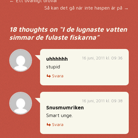
Inläggsnavigering
←
Ett ovanligt ordval
Så kan det gå när inte haspen är på
→
18 thoughts on “
I de lugnaste vatten
simmar de fulaste fiskarna
”
16 juni, 2011 kl. 09:36
uhhhhhh
stupid
Svara
16 juni, 2011 kl. 09:38
Snusmumriken
Smart unge.
Svara