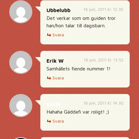
16 juni, 2011 kl. 12:30
Ubbelubb
Det verkar som om guiden tror
han/hon talar till dagisbarn.
Svara
16 juni, 2011 kl. 13:52
Erik W
Samhällets fiende nummer 1!
Svara
16 juni, 2011 kl. 14:30
Katja
Hahaha Gäddafi var roligt! ;)
Svara