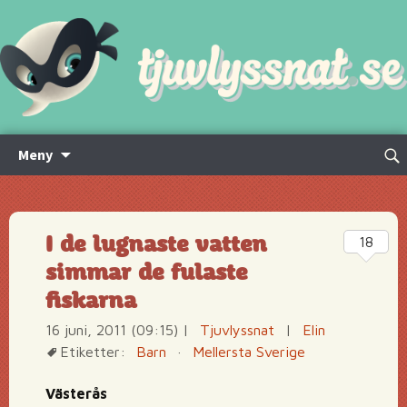
Hoppa
Sök
Meny
till
efte
innehåll
I de lugnaste vatten
18
simmar de fulaste
fiskarna
16 juni, 2011 (09:15)
|
Tjuvlyssnat
|
Elin
Etiketter:
Barn
·
Mellersta Sverige
Västerås