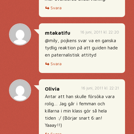
Svara
16 juni, 2011 kl. 22:20
mtakatifu
@mily, pojkens svar va en ganska
tydlig reaktion på att guiden hade
en paternalistisk attityd
Svara
16 juni, 2011 kl. 22:21
Olivia
Antar att han skulle försöka vara
rolig… Jag går i femman och
killarna i min klass gör så hela
tiden :/ (Börjar snart 6:an!
Yaaay!!)
Svara