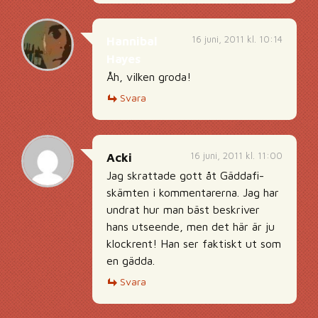
16 juni, 2011 kl. 10:14
Hannibal
Hayes
Åh, vilken groda!
Svara
16 juni, 2011 kl. 11:00
Acki
Jag skrattade gott åt Gäddafi-
skämten i kommentarerna. Jag har
undrat hur man bäst beskriver
hans utseende, men det här är ju
klockrent! Han ser faktiskt ut som
en gädda.
Svara