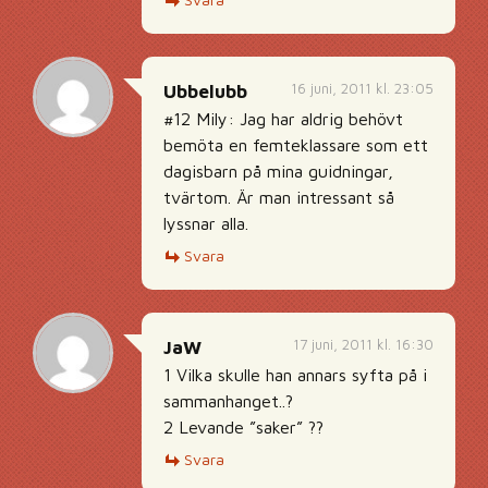
16 juni, 2011 kl. 23:05
Ubbelubb
#12 Mily: Jag har aldrig behövt
bemöta en femteklassare som ett
dagisbarn på mina guidningar,
tvärtom. Är man intressant så
lyssnar alla.
Svara
17 juni, 2011 kl. 16:30
JaW
1 Vilka skulle han annars syfta på i
sammanhanget..?
2 Levande ”saker” ??
Svara