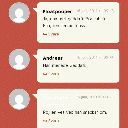
16 juni, 2011 kl. 09:43
Floatpooper
Ja, gammel-gäddafi. Bra rubrik
Elin, ren Jennie-klass.
Svara
16 juni, 2011 kl. 09:44
Andreas
Han menade Gäddafi.
Svara
16 juni, 2011 kl. 09:53
Stockholm
Syndromet
Pojken vet vad han snackar om.
Svara