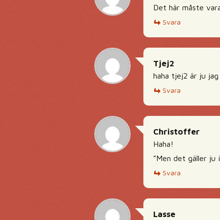
Det här måste vara 
Svara
Tjej2
haha tjej2 är ju j
Svara
Christoffer
Haha!
”Men det gäller ju 
Svara
Lasse