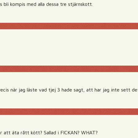
 bli kompis med alla dessa tre stjärnskott.
ecis när jag läste vad tjej 3 hade sagt, att har jag inte sett d
r att äta rått kött? Sallad i FICKAN? WHAT?