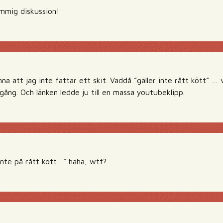
ummig diskussion!
a att jag inte fattar ett skit. Vaddå ”gäller inte rått kött” … 
ång. Och länken ledde ju till en massa youtubeklipp.
inte på rått kött…” haha, wtf?