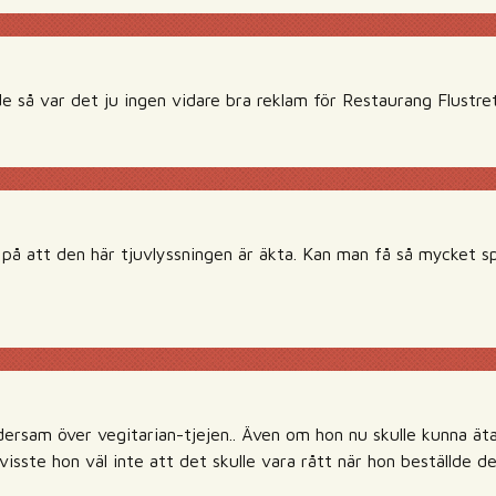
e så var det ju ingen vidare bra reklam för Restaurang Flustret
på att den här tjuvlyssningen är äkta. Kan man få så mycket sp
ndersam över vegitarian-tjejen.. Även om hon nu skulle kunna ät
å visste hon väl inte att det skulle vara rått när hon beställde d