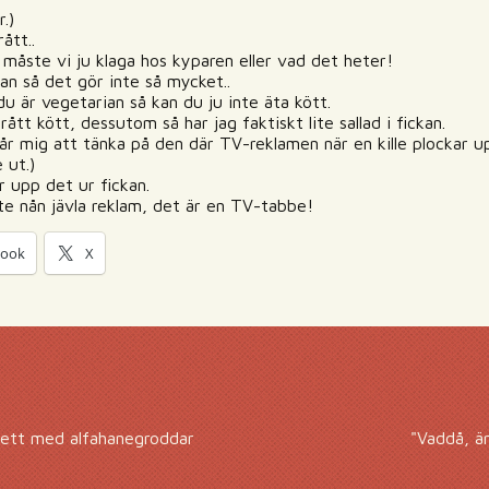
.)
ått..
 måste vi ju klaga hos kyparen eller vad det heter!
ian så det gör inte så mycket..
 är vegetarian så kan du ju inte äta kött.
rått kött, dessutom så har jag faktiskt lite sallad i fickan.
år mig att tänka på den där TV-reklamen när en kille plockar up
 ut.)
r upp det ur fickan.
inte nån jävla reklam, det är en TV-tabbe!
book
X
tlett med alfahanegroddar
"Vaddå, är