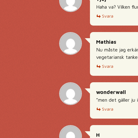
Haha va? Vilken fl
Svara
Mathias
Nu måste jag erkänn
vegetariansk tankeg
Svara
wonderwall
”men det gäller ju 
Svara
H