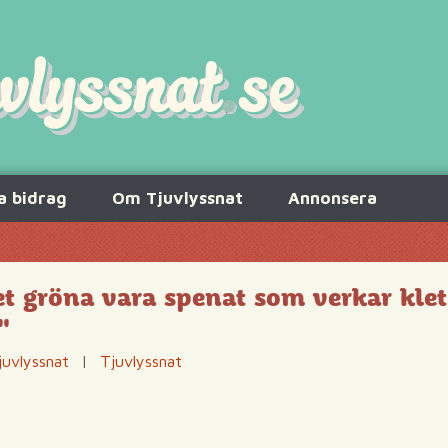
a bidrag
Om Tjuvlyssnat
Annonsera
det gröna vara spenat som verkar kleta
"
juvlyssnat
|
Tjuvlyssnat