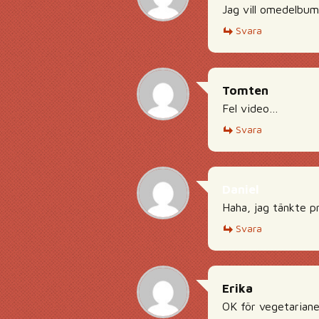
Jag vill omedelbums
Svara
Tomten
Fel video…
Svara
Daniel
Haha, jag tänkte pr
Svara
Erika
OK för vegetariane