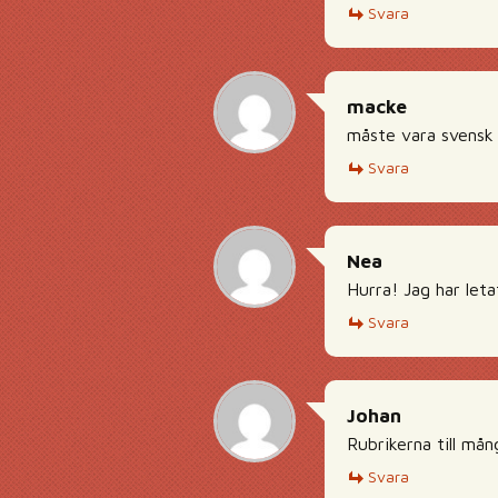
Svara
macke
måste vara svensk 
Svara
Nea
Hurra! Jag har let
Svara
Johan
Rubrikerna till mån
Svara