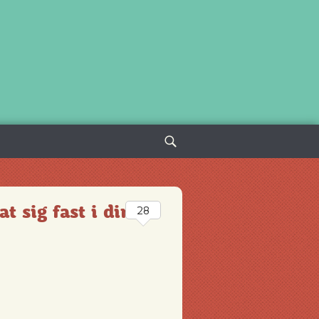
Sök
efter:
t sig fast i din
28