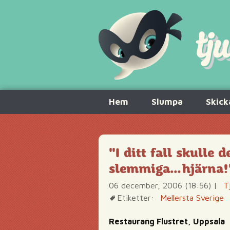
Hoppa
Hem
Slumpa
Skick
till
innehåll
"I ditt fall skulle 
slemmiga…hjärna!
06 december, 2006 (18:56)
|
T
Etiketter:
Mellersta Sverige
Restaurang Flustret, Uppsala