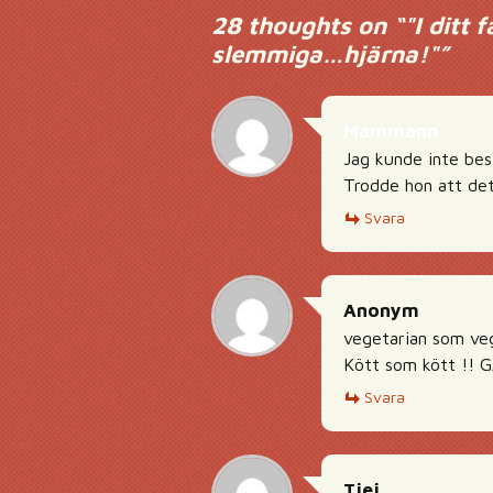
28 thoughts on “
"I ditt 
slemmiga…hjärna!"
”
Mammann
Jag kunde inte bes
Trodde hon att det
Svara
Anonym
vegetarian som veg
Kött som kött !! 
Svara
Tjej