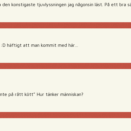
den konstigaste tjuvlyssningen jag någonsin läst. På ett bra sä
ag :D häftigt att man kommit med här…
inte på rått kött” Hur tänker människan?