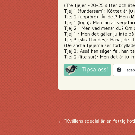
(Tre tjejer ~20-25 sitter och äter
Tjej 1 (fundersam): Köttet är ju r
Tjej 2 (upprörd): Är det? Men då
Tjej 1 (lugn): Men jag är vegetar
Tjej 2 : Men vad menar du? Om du
Tjej 1 : Men det gäller ju inte på 
Tjej 3 (skrattandes): Haha, det f
(De andra tjejerna ser förbryllade
Tjej 3: Asså han säger fel, han ta
Tjej 2 (lite sur): Men det är ju 
Tipsa oss!
Face
Inläggsnavigering
←
"Kvällens special är en fettig ko