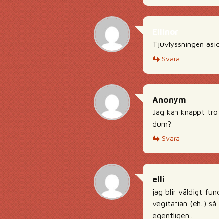
Ellinor
Tjuvlyssningen asid
Svara
Anonym
Jag kan knappt tro 
dum?
Svara
elli
jag blir väldigt fu
vegitarian (eh..) s
egentligen..