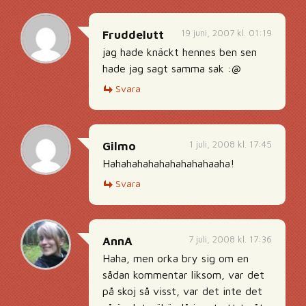
19 juni, 2007 kl. 01:19
Fruddelutt
jag hade knäckt hennes ben sen
hade jag sagt samma sak :@
Svara
1 juli, 2008 kl. 17:45
Gilmo
Hahahahahahahahahahaaha!
Svara
7 juli, 2008 kl. 17:36
AnnA
Haha, men orka bry sig om en
sådan kommentar liksom, var det
på skoj så visst, var det inte det