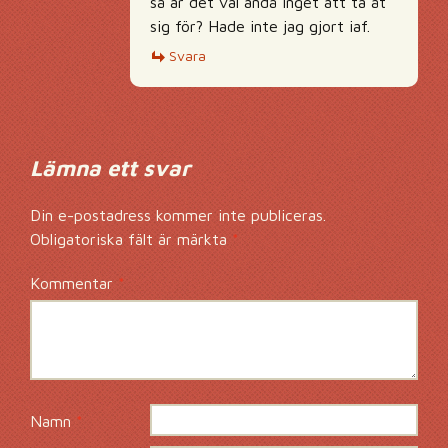
så är det väl ändå inget att ta åt
sig för? Hade inte jag gjort iaf.
Svara
Lämna ett svar
Din e-postadress kommer inte publiceras.
Obligatoriska fält är märkta
*
Kommentar
*
Namn
*