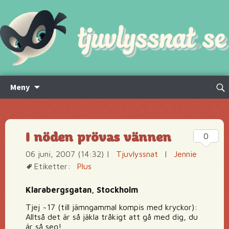
Hoppa
Sök
Meny
till
efte
innehåll
I nöden prövas vännen
0
06 juni, 2007 (14:32)
|
Tjuvlyssnat
|
Jennie
Etiketter:
Plus
Klarabergsgatan, Stockholm
Tjej ~17 (till jämngammal kompis med kryckor):
Alltså det är så jäkla tråkigt att gå med dig, du
är så seg!