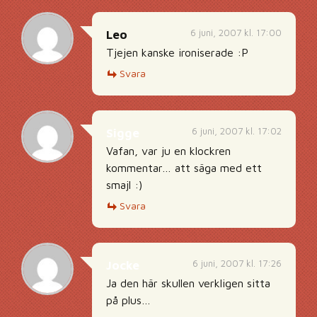
6 juni, 2007 kl. 17:00
Leo
Tjejen kanske ironiserade :P
Svara
6 juni, 2007 kl. 17:02
Sigge
Vafan, var ju en klockren
kommentar… att säga med ett
smajl :)
Svara
6 juni, 2007 kl. 17:26
Jocke
Ja den här skullen verkligen sitta
på plus…