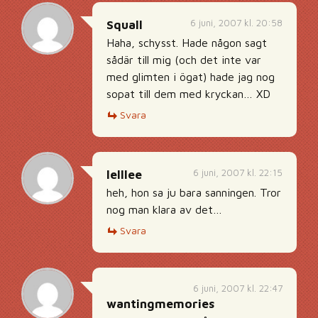
6 juni, 2007 kl. 20:58
Squall
Haha, schysst. Hade någon sagt
sådär till mig (och det inte var
med glimten i ögat) hade jag nog
sopat till dem med kryckan… XD
Svara
6 juni, 2007 kl. 22:15
lelllee
heh, hon sa ju bara sanningen. Tror
nog man klara av det…
Svara
6 juni, 2007 kl. 22:47
wantingmemories