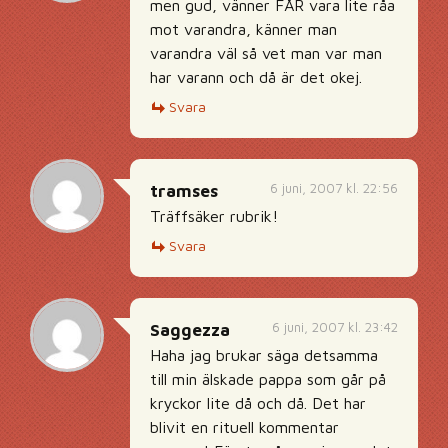
men gud, vänner FÅR vara lite råa
mot varandra, känner man
varandra väl så vet man var man
har varann och då är det okej.
Svara
6 juni, 2007 kl. 22:56
tramses
Träffsäker rubrik!
Svara
6 juni, 2007 kl. 23:42
Saggezza
Haha jag brukar säga detsamma
till min älskade pappa som går på
kryckor lite då och då. Det har
blivit en rituell kommentar