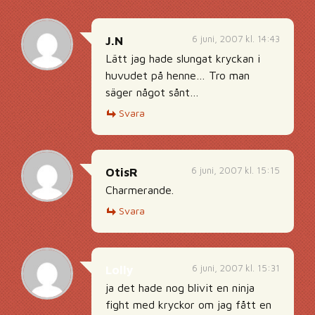
6 juni, 2007 kl. 14:43
J.N
Lätt jag hade slungat kryckan i
huvudet på henne… Tro man
säger något sånt…
Svara
6 juni, 2007 kl. 15:15
OtisR
Charmerande.
Svara
6 juni, 2007 kl. 15:31
Lolly
ja det hade nog blivit en ninja
fight med kryckor om jag fått en