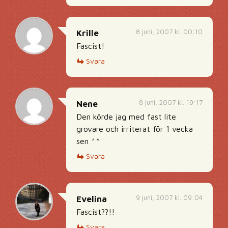
8 juni, 2007 kl. 00:10
Krille
Fascist!
Svara
8 juni, 2007 kl. 19:17
Nene
Den körde jag med fast lite
grovare och irriterat för 1 vecka
sen ^^
Svara
9 juni, 2007 kl. 09:04
Evelina
Fascist??!!
Svara