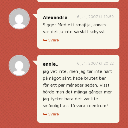
6 juni, 2007 kl. 19:59
Alexandra
Sigge: Med ett smajl ja, annars
var det ju inte särskilt schysst
Svara
6 juni, 2007 kl. 20:22
annie..
jag vet inte, men jag tar inte hårt
på något sånt. hade brutet ben
för ett par månader sedan, visst
hörde man det många gånger men
jag tycker bara det var lite
småroligt att få vara i centrum!
Svara