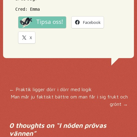
Cred: Emma
Tipsa oss!
Facebook
X
Inläggsnavigering
←
Praktik ligger dörr i dörr med logik
Man mår ju faktiskt bättre om man får i sig frukt och
grönt
→
0 thoughts on “
I nöden prövas
vännen
”