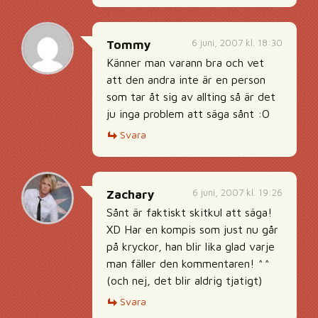
6 juni, 2007 kl. 18:30
Tommy
Känner man varann bra och vet
att den andra inte är en person
som tar åt sig av allting så är det
ju inga problem att säga sånt :O
Svara
6 juni, 2007 kl. 19:26
Zachary
Sånt är faktiskt skitkul att säga!
XD Har en kompis som just nu går
på kryckor, han blir lika glad varje
man fäller den kommentaren! ^^
(och nej, det blir aldrig tjatigt)
Svara