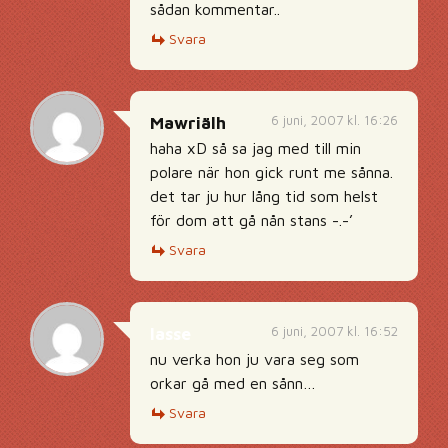
sådan kommentar..
Svara
6 juni, 2007 kl. 16:26
Mawriälh
haha xD så sa jag med till min
polare när hon gick runt me sånna.
det tar ju hur lång tid som helst
för dom att gå nån stans -.-’
Svara
6 juni, 2007 kl. 16:52
lasse
nu verka hon ju vara seg som
orkar gå med en sånn…
Svara