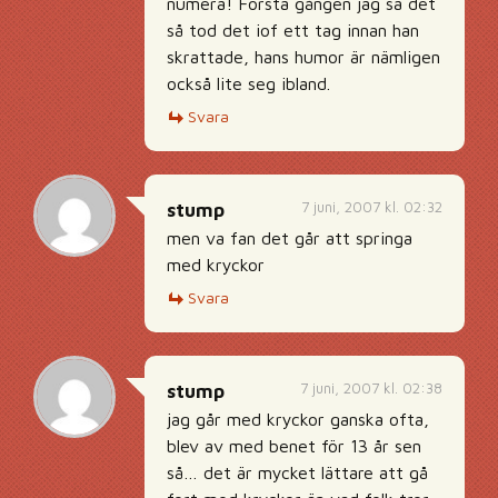
numera! Första gången jag sa det
så tod det iof ett tag innan han
skrattade, hans humor är nämligen
också lite seg ibland.
Svara
7 juni, 2007 kl. 02:32
stump
men va fan det går att springa
med kryckor
Svara
7 juni, 2007 kl. 02:38
stump
jag går med kryckor ganska ofta,
blev av med benet för 13 år sen
så… det är mycket lättare att gå