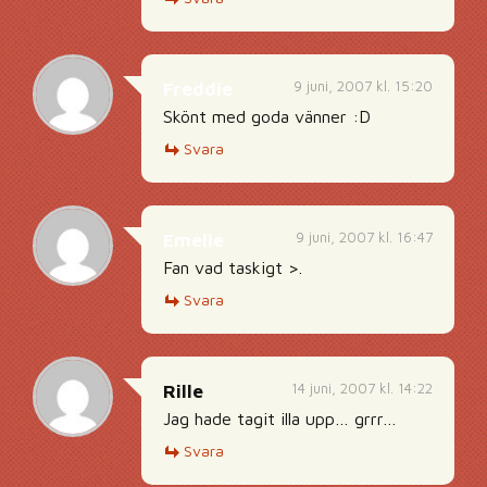
9 juni, 2007 kl. 15:20
Freddie
Skönt med goda vänner :D
Svara
9 juni, 2007 kl. 16:47
Emelie
Fan vad taskigt >.
Svara
14 juni, 2007 kl. 14:22
Rille
Jag hade tagit illa upp… grrr…
Svara