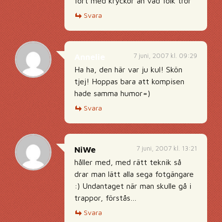
fort med kryckor än vad folk tror
Svara
7 juni, 2007 kl. 09:29
Annelie
Ha ha, den här var ju kul! Skön
tjej! Hoppas bara att kompisen
hade samma humor=)
Svara
7 juni, 2007 kl. 13:21
NiWe
håller med, med rätt teknik så
drar man lätt alla sega fotgängare
:) Undantaget när man skulle gå i
trappor, förstås…
Svara