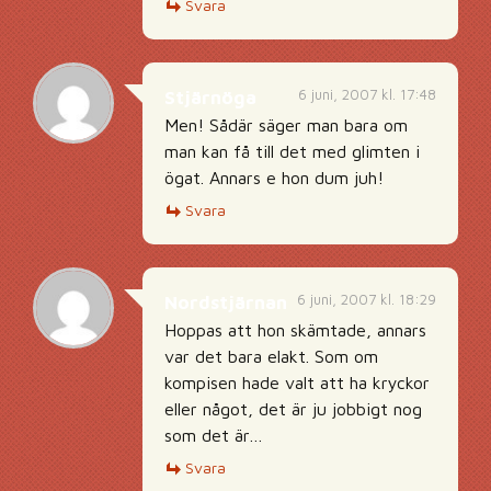
Svara
6 juni, 2007 kl. 17:48
Stjärnöga
Men! Sådär säger man bara om
man kan få till det med glimten i
ögat. Annars e hon dum juh!
Svara
6 juni, 2007 kl. 18:29
Nordstjärnan
Hoppas att hon skämtade, annars
var det bara elakt. Som om
kompisen hade valt att ha kryckor
eller något, det är ju jobbigt nog
som det är…
Svara