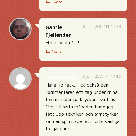
Svara
6 juni, 2007 kl. 17:33
Gabriel
Fjellander
Haha! Vad rått!
Svara
6 juni, 2007 kl. 17:46
Lagercrantz
Haha, jo tack. Fick också den
kommentaren ett tag under mina
tre månader på kryckor i vintras.
Men till sista månaden hade jag
fått upp tekniken och armstyrkan
så man sprintade lätt förbi vanliga
fotgängare. :D