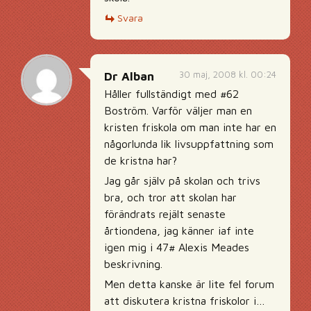
Svara
30 maj, 2008 kl. 00:24
Dr Alban
Håller fullständigt med #62
Boström. Varför väljer man en
kristen friskola om man inte har en
någorlunda lik livsuppfattning som
de kristna har?
Jag går själv på skolan och trivs
bra, och tror att skolan har
förändrats rejält senaste
årtiondena, jag känner iaf inte
igen mig i 47# Alexis Meades
beskrivning.
Men detta kanske är lite fel forum
att diskutera kristna friskolor i…