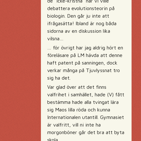
de ”icke-kristna” när vi ville
debattera evolutionsteorin på
biologin. Den går ju inte att
ifrågasätta! Ibland är nog båda
sidorna av en diskussion lika
vilsna…
… för övrigt har jag aldrig hört en
föreläsare på LM hävda att denne
haft patent på sanningen, dock
verkar många på Tjuvlyssnat tro
sig ha det.
Var glad över att det finns
valfrihet i samhället, hade (V) fått
bestämma hade alla tvingat lära
sig Maos lilla röda och kunna
Internationalen utantill. Gymnasiet
är valfritt, vill ni inte ha
morgonböner går det bra att byta
skola.