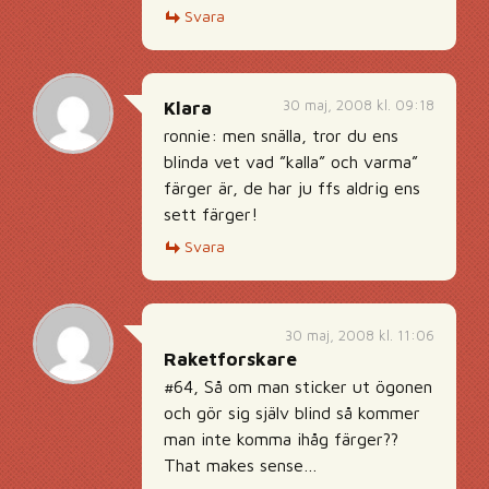
Svara
30 maj, 2008 kl. 09:18
Klara
ronnie: men snälla, tror du ens
blinda vet vad ”kalla” och varma”
färger är, de har ju ffs aldrig ens
sett färger!
Svara
30 maj, 2008 kl. 11:06
Raketforskare
#64, Så om man sticker ut ögonen
och gör sig själv blind så kommer
man inte komma ihåg färger??
That makes sense…