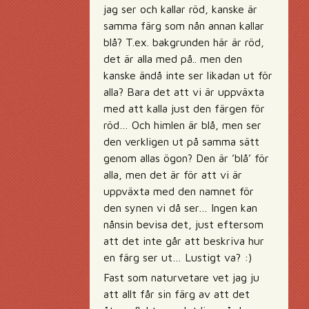
jag ser och kallar röd, kanske är
samma färg som nån annan kallar
blå? T.ex. bakgrunden här är röd,
det är alla med på.. men den
kanske ändå inte ser likadan ut för
alla? Bara det att vi är uppväxta
med att kalla just den färgen för
röd… Och himlen är blå, men ser
den verkligen ut på samma sätt
genom allas ögon? Den är ’blå’ för
alla, men det är för att vi är
uppväxta med den namnet för
den synen vi då ser… Ingen kan
nånsin bevisa det, just eftersom
att det inte går att beskriva hur
en färg ser ut… Lustigt va? :)
Fast som naturvetare vet jag ju
att allt får sin färg av att det