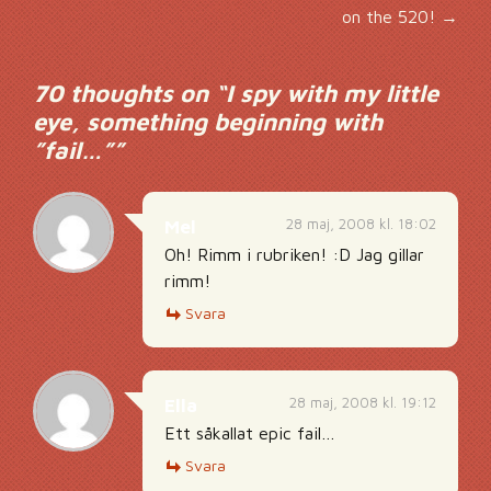
on the 520!
→
70 thoughts on “
I spy with my little
eye, something beginning with
”fail…”
”
28 maj, 2008 kl. 18:02
Mel
Oh! Rimm i rubriken! :D Jag gillar
rimm!
Svara
28 maj, 2008 kl. 19:12
Ella
Ett såkallat epic fail…
Svara