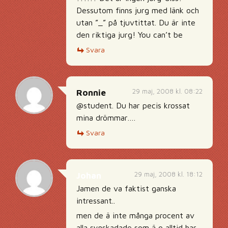
Dessutom finns jurg med länk och
utan ”_” på tjuvtittat. Du är inte
den riktiga jurg! You can’t be
Svara
29 maj, 2008 kl. 08:22
Ronnie
@student. Du har pecis krossat
mina drömmar….
Svara
29 maj, 2008 kl. 18:12
Johan
Jamen de va faktist ganska
intressant..
men de ä inte många procent av
alla synskadade som ä o alltid har