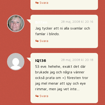
Svara
28 maj, 2008 kl. 20:16
Bitten
Jag tycker att ni alla svamlar och
famlar i blindo.
Svara
28 maj, 2008 kl. 20:18
IQ136
53 eve. hehehe, exakt det där
brukade jag och några vänner
också prata om =) föresten tror
jag mel menar att spy och eye
rimmar, men jag vet inte…
Svara