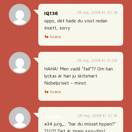
28 maj, 2008 kl. 20:18
IQ136
opps, det hade du visst redan
insett, sorry
Svara
28 maj, 2008 kl. 21:09
Tove
HAHA! Men vadå ”fail”?? Om han
lyckas är han ju skitsmart.
Nobelpriset – minst.
Svara
28 maj, 2008 kl. 21:16
Tompa
#34 jurg_: ”har du missat hypen?”
??!!?? Det är ingen jurg-diss!