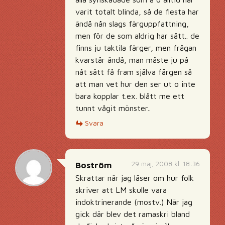
varit totalt blinda, så de flesta har
ändå nån slags färguppfattning,
men för de som aldrig har sätt.. de
finns ju taktila färger, men frågan
kvarstår ändå, man måste ju på
nåt sätt få fram själva färgen så
att man vet hur den ser ut o inte
bara kopplar t.ex. blått me ett
tunnt vågit mönster..
Svara
29 maj, 2008 kl. 18:36
Boström
Skrattar när jag läser om hur folk
skriver att LM skulle vara
indoktrinerande (mostv.) När jag
gick där blev det ramaskri bland