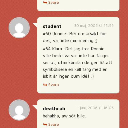
Svara
30 maj, 2008 kl. 18:56
student
#60 Ronnie: Ber om ursäkt för
det, var inte min mening ;)
#64 Klara: Det jag tror Ronnie
ville beskriva var inte hur färger
ser ut, utan känslan de ger. Så att
symbolisera en kall färg med en
isbit är ingen dum idé! :)
Svara
1 juni, 2008 kl. 18:05
deathcab
hahahha, aw söt kille.
Svara