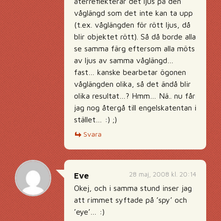
återreflekterar det ljus på den
våglängd som det inte kan ta upp
(t.ex. våglängden för rött ljus, då
blir objektet rött). Så då borde alla
se samma färg eftersom alla möts
av ljus av samma våglängd…
fast… kanske bearbetar ögonen
våglängden olika, så det ändå blir
olika resultat…? Hmm… Nä.. nu får
jag nog återgå till engelskatentan i
stället… :) ;)
Svara
28 maj, 2008 kl. 20:14
Eve
Okej, och i samma stund inser jag
att rimmet syftade på ’spy’ och
’eye’… :)