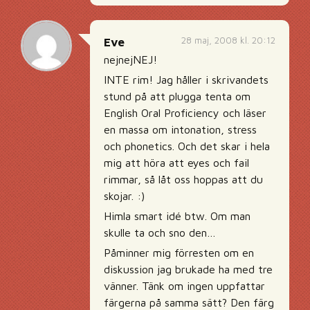
28 maj, 2008 kl. 20:12
Eve
nejnejNEJ!
INTE rim! Jag håller i skrivandets
stund på att plugga tenta om
English Oral Proficiency och läser
en massa om intonation, stress
och phonetics. Och det skar i hela
mig att höra att eyes och fail
rimmar, så låt oss hoppas att du
skojar. :)
Himla smart idé btw. Om man
skulle ta och sno den…
Påminner mig förresten om en
diskussion jag brukade ha med tre
vänner. Tänk om ingen uppfattar
färgerna på samma sätt? Den färg