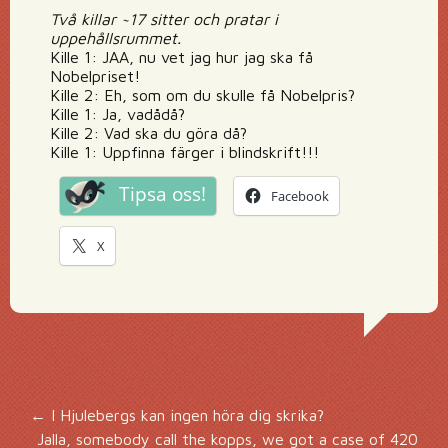
Två killar ~17 sitter och pratar i
uppehållsrummet.
Kille 1: JAA, nu vet jag hur jag ska få
Nobelpriset!
Kille 2: Eh, som om du skulle få Nobelpris?
Kille 1: Ja, vadådå?
Kille 2: Vad ska du göra då?
Kille 1: Uppfinna färger i blindskrift!!!
Tipsa oss!
Facebook
X
Inläggsnavigering
←
I Hjulebergs kan ingen höra dig skrika?
Jalla, somebody call the kopps, we got a case of 420