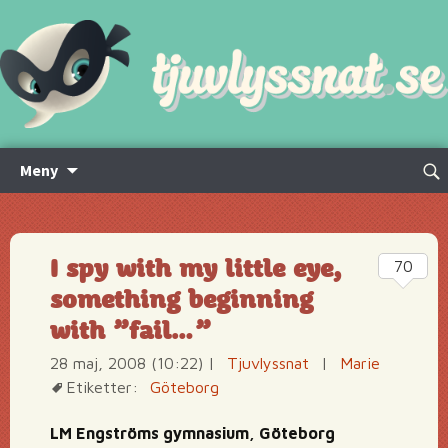
Hoppa
Sök
Meny
till
efte
innehåll
I spy with my little eye,
70
something beginning
with ”fail…”
28 maj, 2008 (10:22)
|
Tjuvlyssnat
|
Marie
Etiketter:
Göteborg
LM Engströms gymnasium, Göteborg