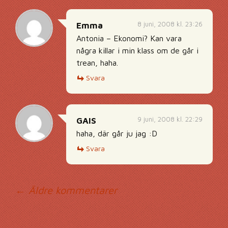
8 juni, 2008 kl. 23:26
Emma
Antonia – Ekonomi? Kan vara
några killar i min klass om de går i
trean, haha.
Svara
9 juni, 2008 kl. 22:29
GAIS
haha, där går ju jag :D
Svara
Kommentarsnavig
← Äldre kommentarer