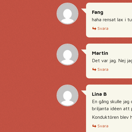
Fang
haha rensat lax i t
Svara
Martin
Det var jag. Nej ja
Svara
Lina B
En gång skulle jag
briljanta idéen at
Konduktören blev he
Svara