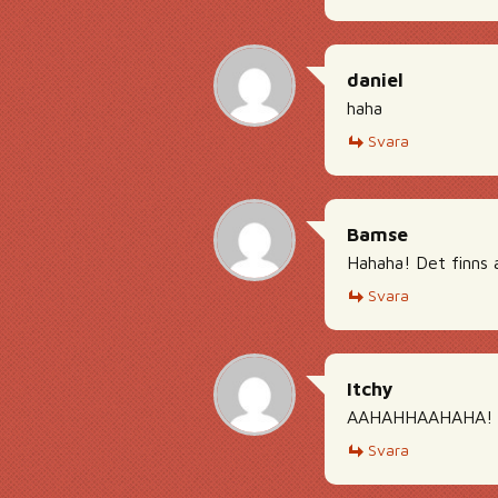
daniel
haha
Svara
Bamse
Hahaha! Det finns a
Svara
Itchy
AAHAHHAAHAHA! Denn
Svara