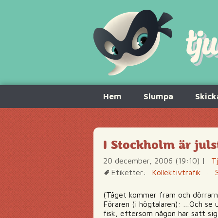
Hoppa
Hem
Slumpa
Skick
till
innehåll
I Stockholm är jul
20 december, 2006 (19:10)
|
T
Etiketter:
Kollektivtrafik
·
(Tåget kommer fram och dörrarn
Föraren (i högtalaren): …Och se 
fisk, eftersom någon har satt sig