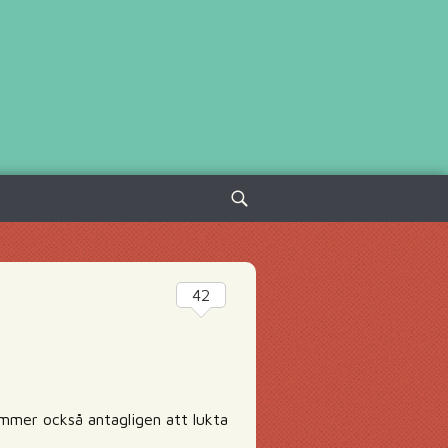
Sök
efter:
42
ommer också antagligen att lukta