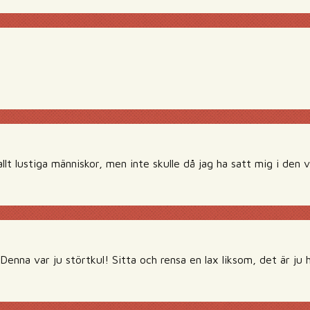
llt lustiga människor, men inte skulle då jag ha satt mig i den 
a var ju störtkul! Sitta och rensa en lax liksom, det är ju he