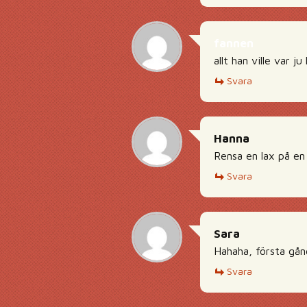
fannen
allt han ville var ju
Svara
Hanna
Rensa en lax på en
Svara
Sara
Hahaha, första gån
Svara