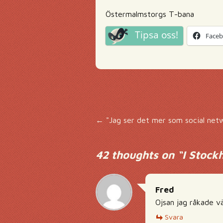
Östermalmstorgs T-bana
Tipsa oss!
Face
Inläggsnavigering
←
"Jag ser det mer som social net
42 thoughts on “
I Stock
Fred
Ojsan jag råkade vä
Svara