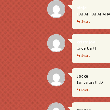
ninja
HAHAHHAHAHAHAHHAA
Svara
kristnjov
Underbart!
Svara
Jocke
fan va bra!! :D
Svara