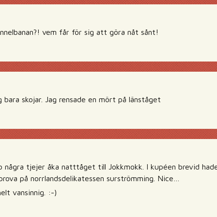
unnelbanan?! vem får för sig att göra nåt sånt!
g bara skojar. Jag rensade en mört på länståget
 o några tjejer åka natttåget till Jokkmokk. I kupéen brevid h
t prova på norrlandsdelikatessen surströmming. Nice…
lt vansinnig. :-)