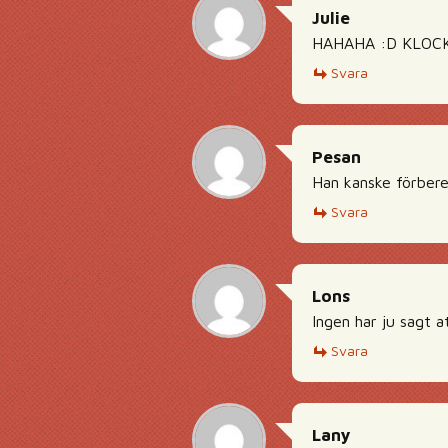
Julie
HAHAHA :D KLOCKRE
Svara
Pesan
Han kanske förbere
Svara
Lons
Ingen har ju sagt a
Svara
Lany