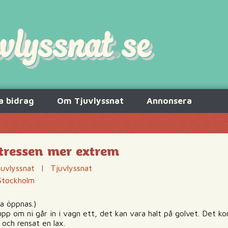
a bidrag
Om Tjuvlyssnat
Annonsera
stressen mer extrem
juvlyssnat
|
Tjuvlyssnat
Stockholm
a öppnas.)
upp om ni går in i vagn ett, det kan vara halt på golvet. Det k
 och rensat en lax.