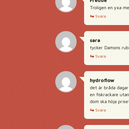
Fredde
Troligen en yxa m
Svara
sara
tycker Damons rubr
Svara
hydroflow
det är bråda dagar
en fiskrackare utan
dom ska höja prise
Svara