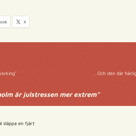
book
X
working"
…Och den där härlig
holm är julstressen mer extrem
”
l släppa en fjärt