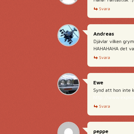
Svara
Andreas
Djävlar vilken grym 
HAHAHAHA det var 
Svara
Ewe
Synd att hon inte
http://www.explos
Svara
peppe