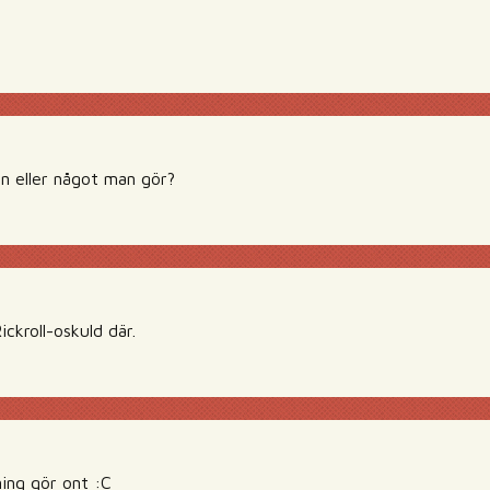
son eller något man gör?
ckroll-oskuld där.
ing gör ont :C