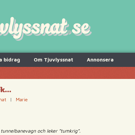
a bidrag
Om Tjuvlyssnat
Annonsera
lek…
nat
|
Marie
en tunnelbanevagn och leker ”tumkrig”.