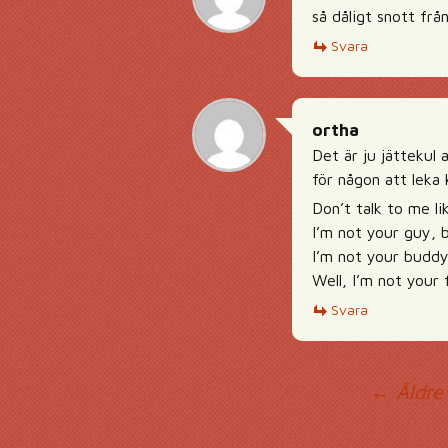
så dåligt snott fr
Svara
ortha
Det är ju jättekul
för någon att leka
Don’t talk to me li
I’m not your guy, 
I’m not your buddy
Well, I’m not your 
Svara
Ko
← Äldre