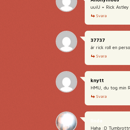
uuiU = Rick Astley
Svara
37737
är rick roll en per
Svara
knytt
HMU, du tog min Ri
Svara
linda
Haha :D Tumbrottn