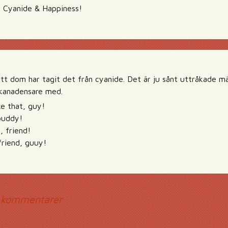
ån Cyanide & Happiness!
 att dom har tagit det från cyanide. Det är ju sånt uttråkade m
 kanadensare med.
ke that, guy!
buddy!
, friend!
friend, guuy!
mmentarsnavigerin
 kommentarer