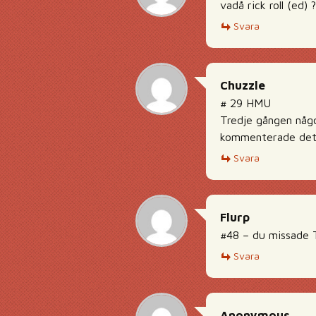
vadå rick roll (ed) ?
Svara
Chuzzle
# 29 HMU
Tredje gången någon
kommenterade det
Svara
Flurp
#48 – du missade T
Svara
Anonymous