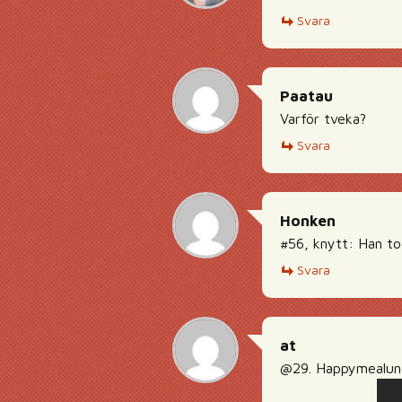
Svara
Paatau
Varför tveka?
Svara
Honken
#56, knytt: Han to
Svara
at
@29. Happymealunge