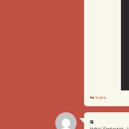
Svara
Q
Haha! Fantastisk :)