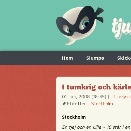
Hoppa
Hem
Slumpa
Skick
till
innehåll
I tumkrig och kär
01 juni, 2008 (18:45)
|
Tjuvlyss
Etiketter:
Stockholm
Stockholm
En tjej och en kille ~ 16 står i 