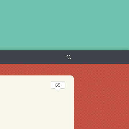
Sök
efter:
65