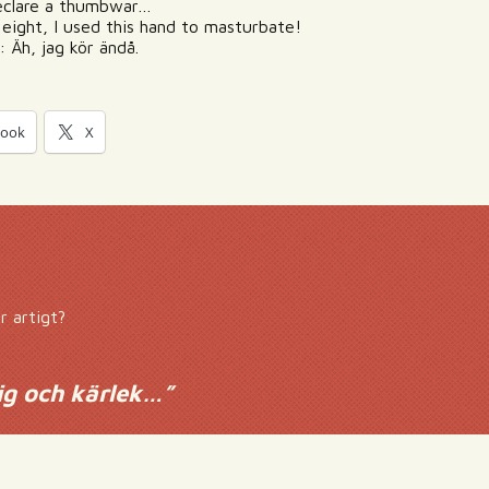
 declare a thumbwar…
n, eight, I used this hand to masturbate!
: Äh, jag kör ändå.
book
X
r artigt?
ig och kärlek…
”