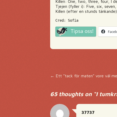
Killen: One, two, three, four, I
Tjejen (fyller i): Five, six, seve
Killen (efter en stunds tänkande)
Cred: Sofia
Tipsa oss!
Face
Inläggsnavigering
←
Ett ”tack för maten” vore väl me
65 thoughts on “
I tumkr
37737