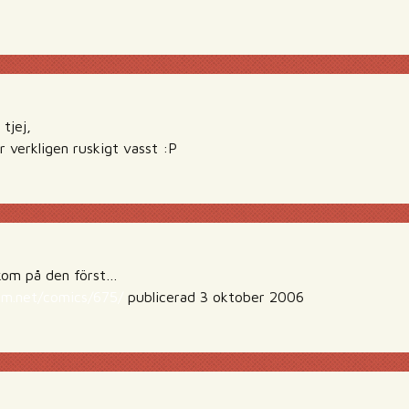
tjej,
verkligen ruskigt vasst :P
 kom på den först…
m.net/comics/675/
publicerad 3 oktober 2006