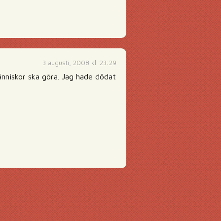
3 augusti, 2008 kl. 23:29
änniskor ska göra. Jag hade dödat
g