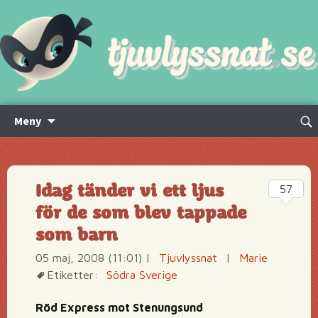
Hoppa
Sök
Meny
till
efte
innehåll
Idag tänder vi ett ljus
57
för de som blev tappade
som barn
05 maj, 2008 (11:01)
|
Tjuvlyssnat
|
Marie
Etiketter:
Södra Sverige
Röd Express mot Stenungsund