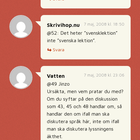
7 maj, 2008 kl. 18:50
Skrivihop.nu
@52: Det heter ”svensklektion”
inte ”svenska lektion”.
Svara
7 maj, 2008 kl. 23:06
Vatten
@49 Jinzo
Ursäkta, men vem pratar du med?
Om du syftar på den diskussion
som 43, 45 och 48 handlar om, så
handlar den om ifall man ska
diskutera språk här, inte om ifall
man ska diskutera lyssningens
äkthet.