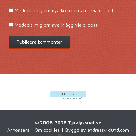
Meddela mig om nya kommentarer via e-post.
Meddela mig om nya inlägg via e-post.
© 2006-2026 Tjuvlyssnat.se
Annonsera
|
Om cookies
| Byggd av
andreasviklund.com