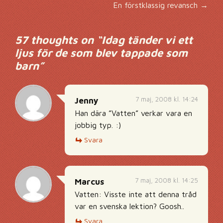
Inläggsnavigering
En förstklassig revansch
→
57 thoughts on “
Idag tänder vi ett
ljus för de som blev tappade som
barn
”
7 maj, 2008 kl. 14:24
Jenny
Han dära ”Vatten” verkar vara en
jobbig typ. :)
Svara
7 maj, 2008 kl. 14:25
Marcus
Vatten: Visste inte att denna tråd
var en svenska lektion? Goosh..
Svara