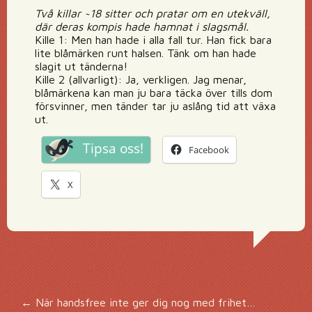
Två killar ~18 sitter och pratar om en utekväll,
där deras kompis hade hamnat i slagsmål.
Kille 1: Men han hade i alla fall tur. Han fick bara
lite blåmärken runt halsen. Tänk om han hade
slagit ut tänderna!
Kille 2 (allvarligt): Ja, verkligen. Jag menar,
blåmärkena kan man ju bara täcka över tills dom
försvinner, men tänder tar ju aslång tid att växa
ut.
Tipsa oss!
Facebook
X
←
När handsfree inte ger dig nog med frihet…