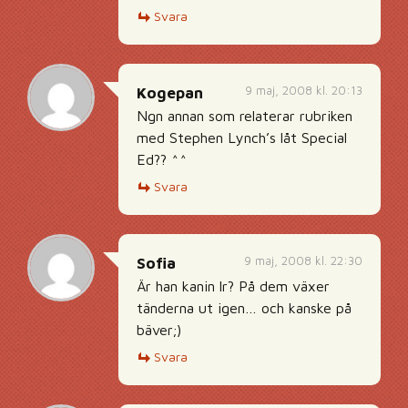
Svara
9 maj, 2008 kl. 20:13
Kogepan
Ngn annan som relaterar rubriken
med Stephen Lynch’s låt Special
Ed?? ^^
Svara
9 maj, 2008 kl. 22:30
Sofia
Är han kanin lr? På dem växer
tänderna ut igen… och kanske på
bäver;)
Svara