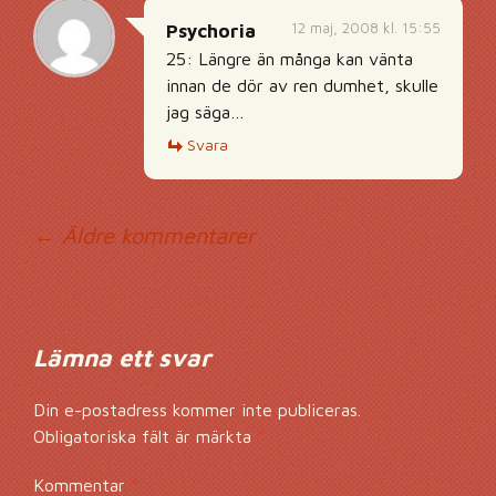
12 maj, 2008 kl. 15:55
Psychoria
25: Längre än många kan vänta
innan de dör av ren dumhet, skulle
jag säga…
Svara
Kommentarsnavig
← Äldre kommentarer
Lämna ett svar
Din e-postadress kommer inte publiceras.
Obligatoriska fält är märkta
*
Kommentar
*