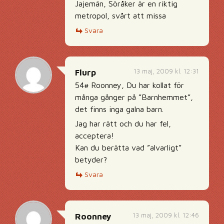
Jajemän, Söråker är en riktig
metropol, svårt att missa
Svara
13 maj, 2009 kl. 12:31
Flurp
54# Roonney, Du har kollat för
många gånger på ”Barnhemmet”,
det finns inga galna barn.
Jag har rätt och du har fel,
acceptera!
Kan du berätta vad ”alvarligt”
betyder?
Svara
13 maj, 2009 kl. 12:46
Roonney