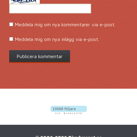
Meddela mig om nya kommentarer via e-post.
Meddela mig om nya inlägg via e-post.