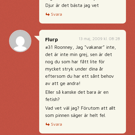
Djur är det bästa jag vet
Svara
13 maj, 2009 kl. 08:28
Flurp
#31 Roonney, Jag ”vakanar” inte,
det är inte min grej, sen är det
nog du som har fått lite för
mycket stryk under dina år
eftersom du har ett sånt behov
av att ge andra!
Eller så kanske det bara är en
fetish?
Vad vet väl jag? Förutom att allt
som pinnen säger är helt fel.
Svara