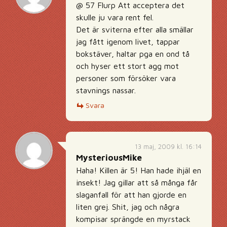
@ 57 Flurp Att acceptera det
skulle ju vara rent fel.
Det är sviterna efter alla smällar
jag fått igenom livet, tappar
bokstäver, haltar pga en ond tå
och hyser ett stort agg mot
personer som försöker vara
stavnings nassar.
Svara
13 maj, 2009 kl. 16:14
MysteriousMike
Haha! Killen är 5! Han hade ihjäl en
insekt! Jag gillar att så många får
slaganfall för att han gjorde en
liten grej. Shit, jag och några
kompisar sprängde en myrstack