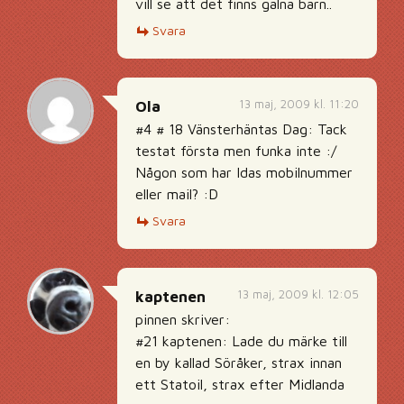
vill se att det finns galna barn..
Svara
13 maj, 2009 kl. 11:20
Ola
#4 # 18 Vänsterhäntas Dag: Tack
testat första men funka inte :/
Någon som har Idas mobilnummer
eller mail? :D
Svara
13 maj, 2009 kl. 12:05
kaptenen
pinnen skriver:
#21 kaptenen: Lade du märke till
en by kallad Söråker, strax innan
ett Statoil, strax efter Midlanda