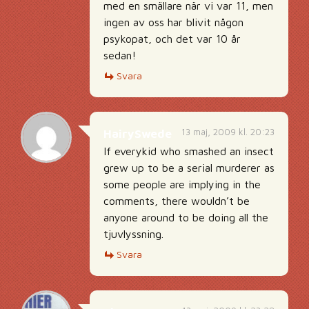
med en smällare när vi var 11, men
ingen av oss har blivit någon
psykopat, och det var 10 år
sedan!
Svara
13 maj, 2009 kl. 20:23
HairySwede
If everykid who smashed an insect
grew up to be a serial murderer as
some people are implying in the
comments, there wouldn’t be
anyone around to be doing all the
tjuvlyssning.
Svara