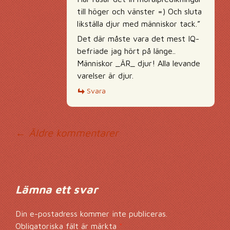
till höger och vänster =) Och sluta
likställa djur med människor tack.”
Det där måste vara det mest IQ-
befriade jag hört på länge..
Människor _ÄR_ djur! Alla levande
varelser är djur.
Svara
Kommentarsnavig
← Äldre kommentarer
Lämna ett svar
Din e-postadress kommer inte publiceras.
Obligatoriska fält är märkta
*