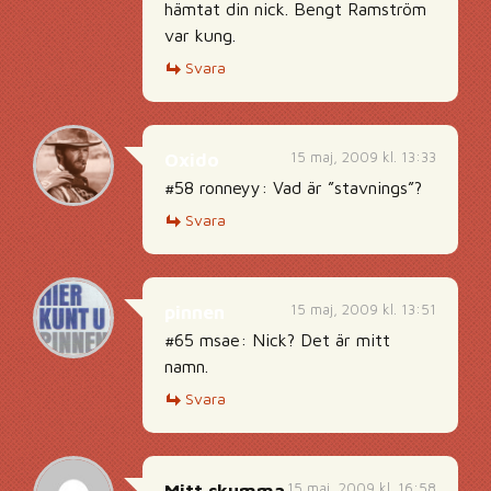
hämtat din nick. Bengt Ramström
var kung.
Svara
15 maj, 2009 kl. 13:33
Oxido
#58 ronneyy: Vad är ”stavnings”?
Svara
15 maj, 2009 kl. 13:51
pinnen
#65 msae: Nick? Det är mitt
namn.
Svara
15 maj, 2009 kl. 16:58