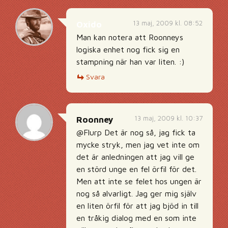
13 maj, 2009 kl. 08:52
Oxido
Man kan notera att Roonneys
logiska enhet nog fick sig en
stampning när han var liten. :)
Svara
13 maj, 2009 kl. 10:37
Roonney
@Flurp Det är nog så, jag fick ta
mycke stryk, men jag vet inte om
det är anledningen att jag vill ge
en störd unge en fel örfil för det.
Men att inte se felet hos ungen är
nog så alvarligt. Jag ger mig själv
en liten örfil för att jag bjöd in till
en tråkig dialog med en som inte