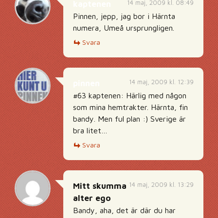
14 maj, 2009 kl. 08:49
kaptenen
Pinnen, jepp, jag bor i Härnta
numera, Umeå ursprungligen.
Svara
14 maj, 2009 kl. 12:39
pinnen
#63 kaptenen: Härlig med någon
som mina hemtrakter. Härnta, fin
bandy. Men ful plan :) Sverige är
bra litet…
Svara
14 maj, 2009 kl. 13:29
Mitt skumma
alter ego
Bandy, aha, det är där du har