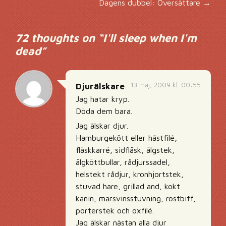
Dagens dubbel: Översättare
→
72 thoughts on “
I'll sleep when I'm
dead
”
13 maj, 2009 kl. 00:55
Djurälskare
Jag hatar kryp.
Döda dem bara.
Jag älskar djur.
Hamburgekött eller hästfilé,
fläskkarré, sidfläsk, älgstek,
älgköttbullar, rådjurssadel,
helstekt rådjur, kronhjortstek,
stuvad hare, grillad and, kokt
kanin, marsvinsstuvning, rostbiff,
porterstek och oxfilé.
Jag älskar nästan alla djur