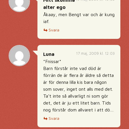
Mitt skumma
alter ego
Åkaay, men Bengt var och är kung
iaf.
Svara
17 maj, 2009 kl. 12:03
Luna
*Fnissar*
Barn förstår inte vad död är
förrän de är flera år äldre så detta
är för denna lilla kis bara någon
som sover, inget ont alls med det.
Ta’t inte så allvarligt ni som gör
det, det är ju ett litet barn. Tids
nog förstår dom allvaret i att dö…
Svara