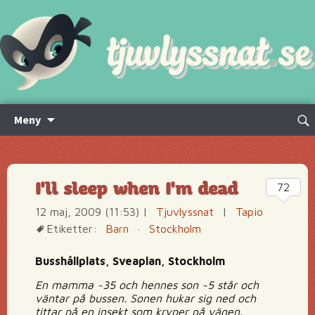
Hoppa
Sök
Meny
till
efte
innehåll
I'll sleep when I'm dead
72
12 maj, 2009 (11:53)
|
Tjuvlyssnat
|
Tapio
Etiketter:
Barn
·
Stockholm
Busshållplats, Sveaplan, Stockholm
En mamma ~35 och hennes son ~5 står och
väntar på bussen. Sonen hukar sig ned och
tittar på en insekt som kryper på vägen.