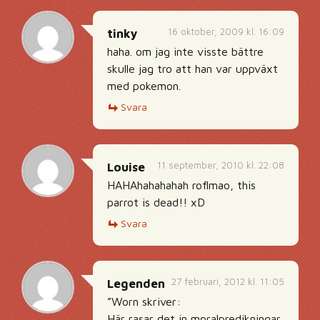
16 oktober, 2009 kl. 16:09
tinky
haha. om jag inte visste bättre
skulle jag tro att han var uppväxt
med pokemon.
Svara
11 september, 2010 kl. 22:08
Louise
HAHAhahahahah roflmao, this
parrot is dead!! xD
Svara
27 februari, 2012 kl. 11:05
Legenden
”Worn skriver:
Här rasar det in moralpredikningar