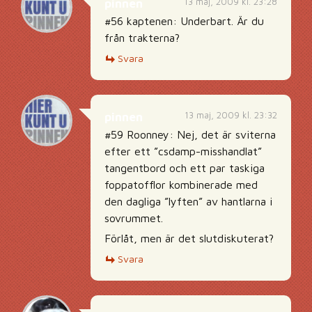
13 maj, 2009 kl. 23:28
pinnen
#56 kaptenen: Underbart. Är du
från trakterna?
Svara
13 maj, 2009 kl. 23:32
pinnen
#59 Roonney: Nej, det är sviterna
efter ett ”csdamp-misshandlat”
tangentbord och ett par taskiga
foppatofflor kombinerade med
den dagliga ”lyften” av hantlarna i
sovrummet.
Förlåt, men är det slutdiskuterat?
Svara