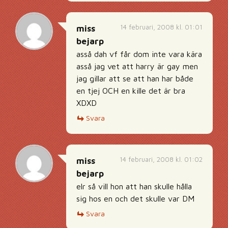
14 februari, 2008 kl. 01:01
miss
bejarp
asså dah vf får dom inte vara kära
asså jag vet att harry är gay men
jag gillar att se att han har både
en tjej OCH en kille det är bra
XDXD
Svara
14 februari, 2008 kl. 01:02
miss
bejarp
elr så vill hon att han skulle hålla
sig hos en och det skulle var DM
Svara