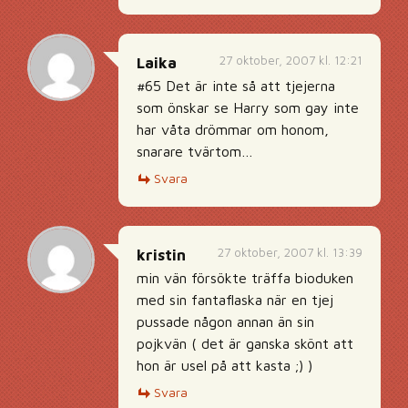
27 oktober, 2007 kl. 12:21
Laika
#65 Det är inte så att tjejerna
som önskar se Harry som gay inte
har våta drömmar om honom,
snarare tvärtom…
Svara
27 oktober, 2007 kl. 13:39
kristin
min vän försökte träffa bioduken
med sin fantaflaska när en tjej
pussade någon annan än sin
pojkvän ( det är ganska skönt att
hon är usel på att kasta ;) )
Svara