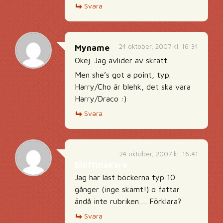
Svara
24 oktober, 2007 kl. 16:34
Myname
Okej. Jag avlider av skratt.
Men she’s got a point, typ.
Harry/Cho är blehk, det ska vara
Harry/Draco :)
Svara
24 oktober, 2007 kl. 16:41
Bluffmakare
Jag har läst böckerna typ 10
gånger (inge skämt!) o fattar
ändå inte rubriken…. Förklara?
Svara