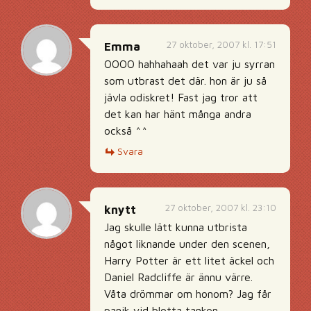
27 oktober, 2007 kl. 17:51
Emma
OOOO hahhahaah det var ju syrran
som utbrast det där. hon är ju så
jävla odiskret! Fast jag tror att
det kan har hänt många andra
också ^^
Svara
27 oktober, 2007 kl. 23:10
knytt
Jag skulle lätt kunna utbrista
något liknande under den scenen,
Harry Potter är ett litet äckel och
Daniel Radcliffe är ännu värre.
Våta drömmar om honom? Jag får
panik vid blotta tanken.