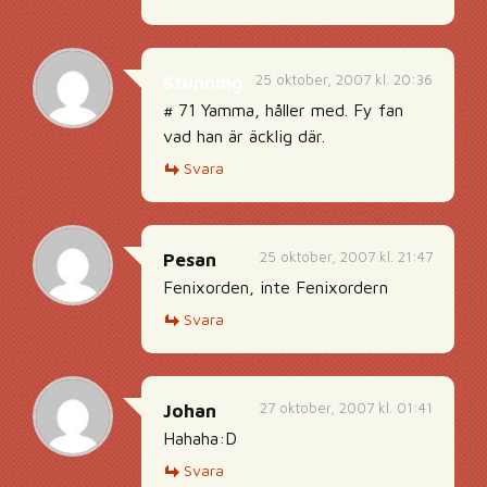
25 oktober, 2007 kl. 20:36
Stunning
# 71 Yamma, håller med. Fy fan
vad han är äcklig där.
Svara
25 oktober, 2007 kl. 21:47
Pesan
Fenixorden, inte Fenixordern
Svara
27 oktober, 2007 kl. 01:41
Johan
Hahaha:D
Svara