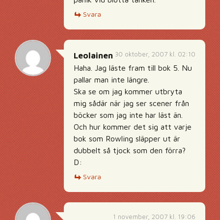
Svara
30 oktober, 2007 kl. 02:10
Leolainen
Haha. Jag läste fram till bok 5. Nu
pallar man inte längre.
Ska se om jag kommer utbryta
mig sådär när jag ser scener från
böcker som jag inte har läst än.
Och hur kommer det sig att varje
bok som Rowling släpper ut är
dubbelt så tjock som den förra?
D:
Svara
1 november, 2007 kl. 19:06