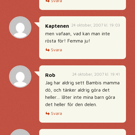
Svara
24 oktober, 2007 kl. 19:03
Kaptenen
men vafaan, vad kan man inte
rösta för! Femma ju!
Svara
24 oktober, 2007 kl. 19:41
Rob
Jag har aldrig sett Bambis mamma
dö, och tänker aldrig göra det
heller… låter inte mina barn göra
det heller för den delen.
Svara