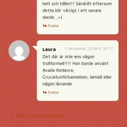
helt och hållet!! Särskillt eftersom
detta blir viktigt i ett senare
skede…=(
Svara
5 december, 2008 kl. 20:17
Laura
Det där är inte ens någon
trollformell!!!! Hon borde använt
Avada Kedavra,
Cruciatusförbannelsen, lamslå eller
någon liknande.
Svara
Kommentarsnavig
← Äldre kommentarer