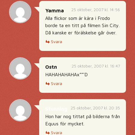
25 oktober, 2007 kl. 14:56
Yamma
Alla flickor som är kära i Frodo
borde ta en titt på filmen Sin City.
Då kanske er förälskelse går över.
Svara
25 oktober, 2007 kl. 16:47
Ostn
HAHAHAHAHAx””’D
Svara
25 oktober, 2007 kl. 20:35
Stunning
Hon har nog tittat på bilderna från
Equus för mycket.
Svara