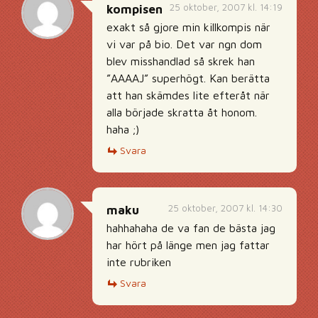
25 oktober, 2007 kl. 14:19
kompisen
exakt så gjore min killkompis när
vi var på bio. Det var ngn dom
blev misshandlad så skrek han
”AAAAJ” superhögt. Kan berätta
att han skämdes lite efteråt när
alla började skratta åt honom.
haha ;)
Svara
25 oktober, 2007 kl. 14:30
maku
hahhahaha de va fan de bästa jag
har hört på länge men jag fattar
inte rubriken
Svara