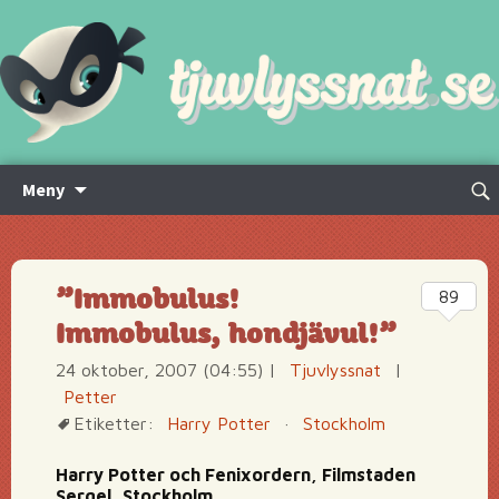
Hoppa
Sök
Meny
till
efte
innehåll
”Immobulus!
89
Immobulus, hondjävul!”
24 oktober, 2007 (04:55)
|
Tjuvlyssnat
|
Petter
Etiketter:
Harry Potter
·
Stockholm
Harry Potter och Fenixordern, Filmstaden
Sergel, Stockholm