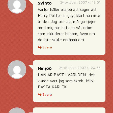
24 oktober, 2007 kl. 19:51
Svinto
Varför håller alla på att säger att
Harry Potter är gay, klart han inte
är det. Jag tror att många tjejer
med mig har haft en våt dröm
som inkluderar honom, även om
de inte skulle erkänna det
Svara
24 oktober, 2007 kl. 20:56
Ninjöö
HAN ÄR BÄST I VÄRLDEN.. det
kunde vart jag som skrek.. MIN
BÄSTA KÄRLEK
Svara