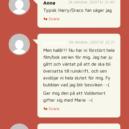
24 oktober, 2007 kl. 21:40
Anna
Typisk Harry/Draco fan säger jag.
Svara
24 oktober, 2007 kl. 22:21
pissenisse
Men hallå!!! Nu har ni förstört hela
film/bok serien för mig. Jag har ju
gått och väntat på att de ska bli
översatta till runskrift, och sen
avslöjar ni hela slutet för mig. Fy
bubblan vad jag blir besviken :-(
Ger mig den på att Voldemort
gifter sig med Marie :-(
Svara