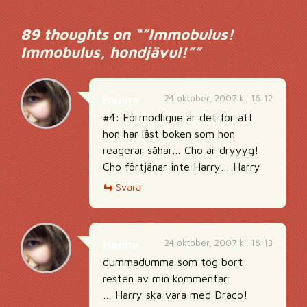
89 thoughts on “
”Immobulus!
Immobulus, hondjävul!”
”
24 oktober, 2007 kl. 16:12
Hanna
#4: Förmodligne är det för att
hon har läst boken som hon
reagerar såhär… Cho är dryyyg!
Cho förtjänar inte Harry… Harry
Svara
24 oktober, 2007 kl. 16:13
Hanna
dummadumma som tog bort
resten av min kommentar.
… Harry ska vara med Draco!