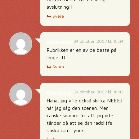
avslutning!!
Svara
24 oktober, 2007 kl. 18:34
Sasanator
Rubrikken er en av de beste på
lenge :D
Svara
24 oktober, 2007 kl. 18:43
Charlotte
Haha, jag ville också skrika NEEEJ
när jag såg den scenen. Men
kanske snarare för att jag inte
tänder på att se dan radcliffe
slaska runt.. yuck..