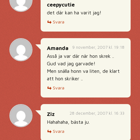
ceepycutie
det där kan ha varit jag!
Svara
9 november, 2007 kl. 19:18
Amanda
Asså ja var där när hon skrek ..
Gud vad jag garvade!
Men snälla honn va liten, de klart
att hon skriker ..
Svara
28 december, 2007 kl. 16:33
Ziz
Hahahaha, bästa ju.
Svara