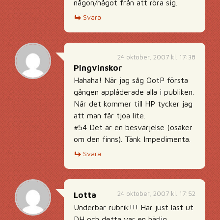
någon/något från att röra sig.
Svara
24 oktober, 2007 kl. 17:38
Pingvinskor
Hahaha! När jag såg OotP första
gången applåderade alla i publiken.
När det kommer till HP tycker jag
att man får tjoa lite.
#54 Det är en besvärjelse (osäker
om den finns). Tänk Impedimenta.
Svara
24 oktober, 2007 kl. 17:52
Lotta
Underbar rubrik!!! Har just läst ut
DH och detta var en härlig