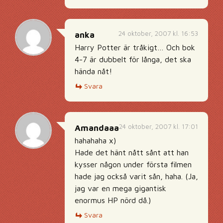
24 oktober, 2007 kl. 16:53
anka
Harry Potter är tråkigt… Och bok
4-7 är dubbelt för långa, det ska
hända nåt!
Svara
24 oktober, 2007 kl. 17:01
Amandaaa
hahahaha x)
Hade det hänt nått sånt att han
kysser någon under första filmen
hade jag också varit sån, haha. (Ja,
jag var en mega gigantisk
enormus HP nörd då.)
Svara