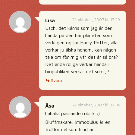
24 oktober, 2007 kl. 17:19
Lisa
Usch, det känns som jag är den
hända på den här planeten som
verkligen ogillar Harry Potter, alla
verkar ju älska honom, kan någon
tala om för mig vfr det är så bra?
Det ända roliga verkar hända i
biopubliken verkar det som ;P
Svara
24 oktober, 2007 kl. 17:34
Åsa
hahaha passande rubrik :)
Bluffmakare: Immobulus är en
trollformel som hindrar