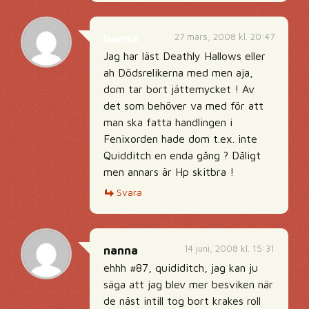
27 mars, 2008 kl. 20:47
hanna
Jag har läst Deathly Hallows eller
ah Dödsrelikerna med men aja,
dom tar bort jättemycket ! Av
det som behöver va med för att
man ska fatta handlingen i
Fenixorden hade dom t.ex. inte
Quidditch en enda gång ? Dåligt
men annars är Hp skitbra !
Svara
14 juni, 2008 kl. 15:31
nanna
ehhh #87, quididitch, jag kan ju
säga att jag blev mer besviken när
de näst intill tog bort krakes roll