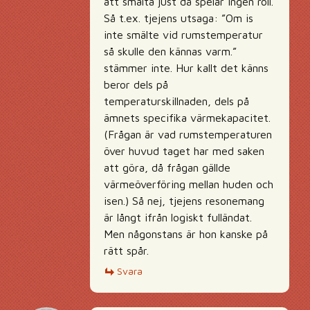
att smälta just då spelar ingen roll.
Så t.ex. tjejens utsaga: ”Om is
inte smälte vid rumstemperatur
så skulle den kännas varm.”
stämmer inte. Hur kallt det känns
beror dels på
temperaturskillnaden, dels på
ämnets specifika värmekapacitet.
(Frågan är vad rumstemperaturen
över huvud taget har med saken
att göra, då frågan gällde
värmeöverföring mellan huden och
isen.) Så nej, tjejens resonemang
är långt ifrån logiskt fulländat.
Men någonstans är hon kanske på
rätt spår.
Svara