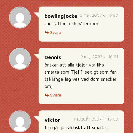
5 maj, 2007 kl. 16:20
bowlingjocke
Jag fattar.. och håller med..
Svara
9 maj, 2007 kl. 16:51
Dennis
önskar att alla tjejer var lika
smarta som Tjej 1. sexigt som fan.
(så länge jag vet vad dom snackar
om)
Svara
1 augusti, 2007 kl. 13:00
viktor
trä går ju faktiskt att smälta i