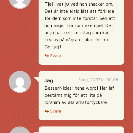
Tjej1 vet ju vad hon snackar om.
Det är inte alltid lätt att förklara
för dem som inte förstår. Sen att
hon anger trä som exempel. Det
är ju bara ett misstag som kan
skyllas på några drinkar för mkt.
Go tjej1!
Svara
3 maj, 2007 kl. 00:08
Jag
BesserNiclas: haha word! Har iaf
bestämt mig för att lita på
Ibrahim av alla amatörtyckare.
Svara