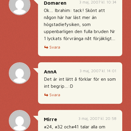
3 maj, 2007 kl. 10:34
Domaren
Ok… Ibrahim: tack! Skönt att
någon här har läst mer än
högstadiefysiken, som
uppenbarligen den fulla bruden Nr
1 lyckats förvränga nåt förjäkligt…
Svara
3 maj, 2007 kl. 14:01
AnnA
Det är int lätt å förklar för en som
int begrip…:D
Svara
3 maj, 2007 kl. 20:58
Mirre
#24, #32 och#41 talar alla om