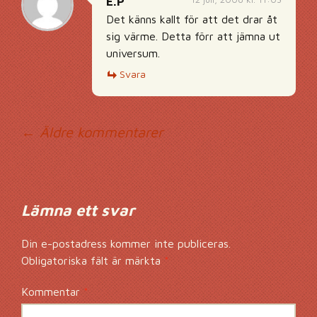
E.P
Det känns kallt för att det drar åt
sig värme. Detta förr att jämna ut
universum.
Svara
Kommentarsnavig
← Äldre kommentarer
Lämna ett svar
Din e-postadress kommer inte publiceras.
Obligatoriska fält är märkta
*
Kommentar
*