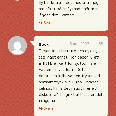
flytande trä – det mesta trä jag
har råkat på är flytande när man
lägger det i vatten…
Svara
5 maj, 2007 kl. 14:55
Suck
Tjejen är ju helt ute och cyklar,
säg inget annat. Hon säger ju att
is INTE är kallt för sjutton. Is är
vatten i fryst form. Det är
dessutom kallt. Vatten fryser vid
normalt tryck vid 0 (noll) grader
celsius. Finns det något mer att
diskutera? Tragiskt att läsa en del
inlägg här..
Svara