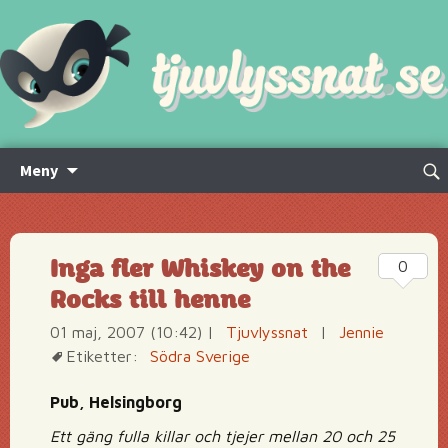
Hoppa
Sök
Meny
till
efte
innehåll
Inga fler Whiskey on the
0
Rocks till henne
01 maj, 2007 (10:42)
|
Tjuvlyssnat
|
Jennie
Etiketter:
Södra Sverige
Pub, Helsingborg
Ett gäng fulla killar och tjejer mellan 20 och 25