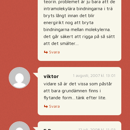
teorin. problemet är ju bara att de
intramolekylära bindningarna i trä
bryts långt innan det blir
energirikt nog att bryta
bindningarna mellan molekylerna.
det går säkert att rigga på så sätt
att det smälter…
Svara
1 augusti, 2007 kl. 13:01
viktor
vidare så är det vissa som påstår
att bara grundämnen finns i
flytande form…tänk efter lite.
Svara
12 juli, 2008 kl. 11:03