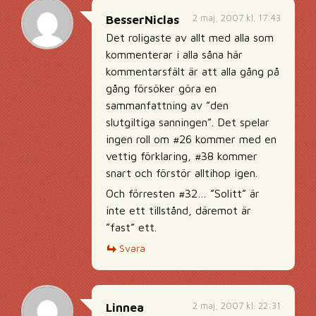
2 maj, 2007 kl. 17:43
BesserNiclas
Det roligaste av allt med alla som
kommenterar i alla såna här
kommentarsfält är att alla gång på
gång försöker göra en
sammanfattning av ”den
slutgiltiga sanningen”. Det spelar
ingen roll om #26 kommer med en
vettig förklaring, #38 kommer
snart och förstör alltihop igen.
Och förresten #32… ”Solitt” är
inte ett tillstånd, däremot är
”fast” ett.
Svara
2 maj, 2007 kl. 22:31
Linnea