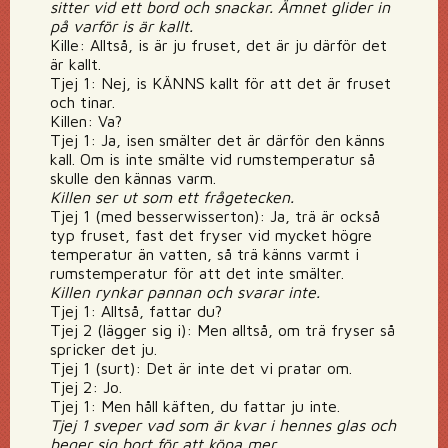
sitter vid ett bord och snackar. Ämnet glider in
på varför is är kallt.
Kille: Alltså, is är ju fruset, det är ju därför det
är kallt.
Tjej 1: Nej, is KÄNNS kallt för att det är fruset
och tinar.
Killen: Va?
Tjej 1: Ja, isen smälter det är därför den känns
kall. Om is inte smälte vid rumstemperatur så
skulle den kännas varm.
Killen ser ut som ett frågetecken.
Tjej 1 (med besserwisserton): Ja, trä är också
typ fruset, fast det fryser vid mycket högre
temperatur än vatten, så trä känns varmt i
rumstemperatur för att det inte smälter.
Killen rynkar pannan och svarar inte.
Tjej 1: Alltså, fattar du?
Tjej 2 (lägger sig i): Men alltså, om trä fryser så
spricker det ju.
Tjej 1 (surt): Det är inte det vi pratar om.
Tjej 2: Jo.
Tjej 1: Men håll käften, du fattar ju inte.
Tjej 1 sveper vad som är kvar i hennes glas och
beger sig bort för att köpa mer.