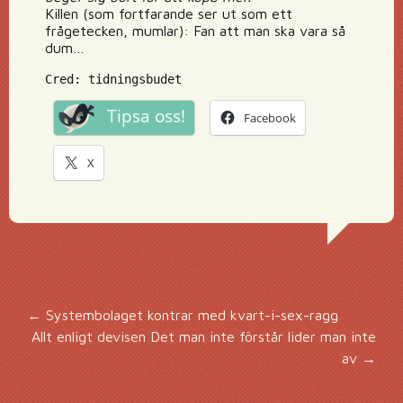
Killen (som fortfarande ser ut som ett
frågetecken, mumlar): Fan att man ska vara så
dum…
Cred: tidningsbudet
Tipsa oss!
Facebook
X
Inläggsnavigering
←
Systembolaget kontrar med kvart-i-sex-ragg
Allt enligt devisen Det man inte förstår lider man inte
av
→