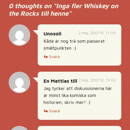
0 thoughts on “
Inga fler Whiskey on
the Rocks till henne
”
2 maj, 2007 kl. 11:09
Unosoli
Kåda är nog trä som passerat
smältpunkten :)
Svara
2 maj, 2007 kl. 13:03
En Mattias till
Jag tycker att diskussionerna här
är minst lika komiska som
historien, skriv mer! :)
Svara