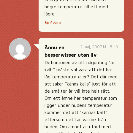
högre temperatur till ett med
lägre.
Svara
2 maj, 2007 kl. 15:49
Ännu en
besserwisser utan liv
Definitionen av att någonting ”är
kallt” måste väl vara att det har
låg temperatur eller? Det där med
att saker ”känns kalla” just för att
de smälter är väl inte helt rätt.
Om ett ämne har temperatur som
ligger under hudens temperatur
kommer det att ”kännas kallt”
eftersom det tar värme från
huden. Om ämnet är i färd med