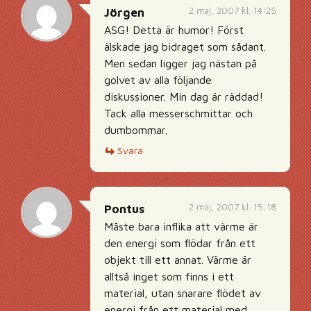
2 maj, 2007 kl. 14:25
Jörgen
ASG! Detta är humor! Först
älskade jag bidraget som sådant.
Men sedan ligger jag nästan på
golvet av alla följande
diskussioner. Min dag är räddad!
Tack alla messerschmittar och
dumbommar.
Svara
2 maj, 2007 kl. 15:18
Pontus
Måste bara inflika att värme är
den energi som flödar från ett
objekt till ett annat. Värme är
alltså inget som finns i ett
material, utan snarare flödet av
energi från ett material med