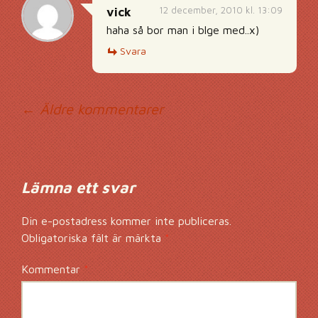
12 december, 2010 kl. 13:09
vick
haha så bor man i blge med..x)
Svara
Kommentarsnavig
← Äldre kommentarer
Lämna ett svar
Din e-postadress kommer inte publiceras.
Obligatoriska fält är märkta
*
Kommentar
*