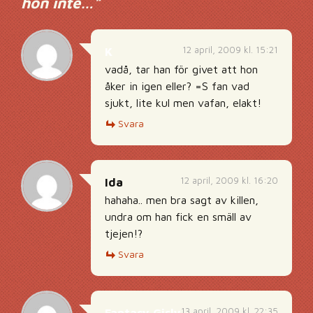
hon inte…
”
12 april, 2009 kl. 15:21
K
vadå, tar han för givet att hon
åker in igen eller? =S fan vad
sjukt, lite kul men vafan, elakt!
Svara
12 april, 2009 kl. 16:20
Ida
hahaha.. men bra sagt av killen,
undra om han fick en smäll av
tjejen!?
Svara
13 april, 2009 kl. 22:35