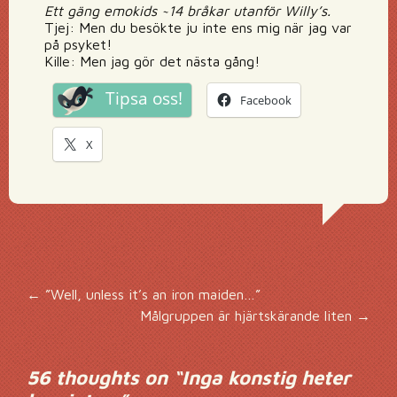
Ett gäng emokids ~14 bråkar utanför Willy’s.
Tjej: Men du besökte ju inte ens mig när jag var
på psyket!
Kille: Men jag gör det nästa gång!
Tipsa oss!
Facebook
X
Inläggsnavigering
←
”Well, unless it’s an iron maiden…”
Målgruppen är hjärtskärande liten
→
56 thoughts on “
Inga konstig heter