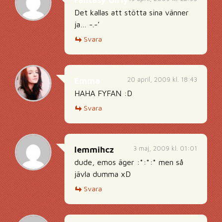
Fantasy Girly
Det kallas att stötta sina vänner
ja… -.-’
Svara
20 april, 2009 kl. 18:43
Emma
HAHA FYFAN :D
Svara
3 maj, 2009 kl. 01:01
lemmihcz
dude, emos äger :*:*:* men så
jävla dumma xD
Svara