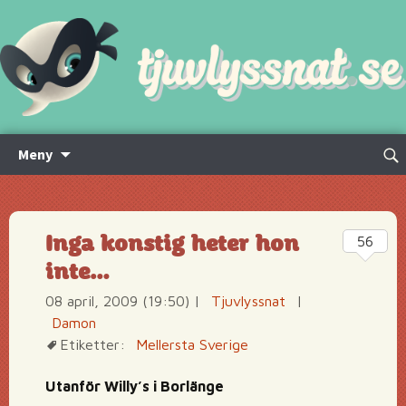
Hoppa
Sök
Meny
till
efte
innehåll
Inga konstig heter hon
56
inte…
08 april, 2009 (19:50)
|
Tjuvlyssnat
|
Damon
Etiketter:
Mellersta Sverige
Utanför Willy’s i Borlänge