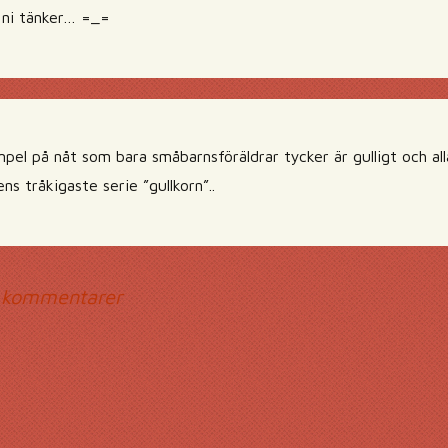
 ni tänker… =_=
el på nåt som bara småbarnsföräldrar tycker är gulligt och alla
s tråkigaste serie ”gullkorn”..
mmentarsnavigerin
 kommentarer