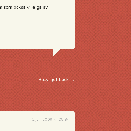
n som också ville gå av!
Baby got back
→
2 juli, 2009 kl. 08:34