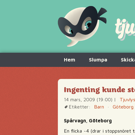
Hoppa
Hem
Slumpa
Skick
till
innehåll
Ingenting kunde s
14 mars, 2009 (19:00)
|
Tjuvly
Etiketter:
Barn
·
Göteborg
Spårvagn, Göteborg
En flicka ~4 (drar i stoppsnöret