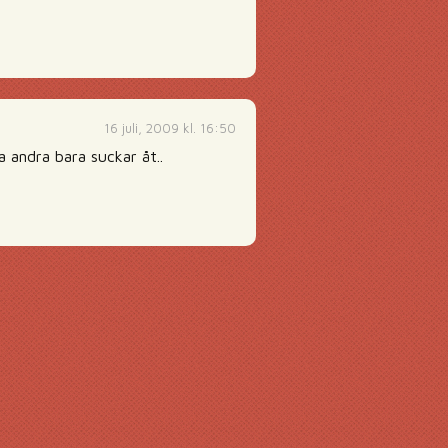
16 juli, 2009 kl. 16:50
 andra bara suckar åt..
g