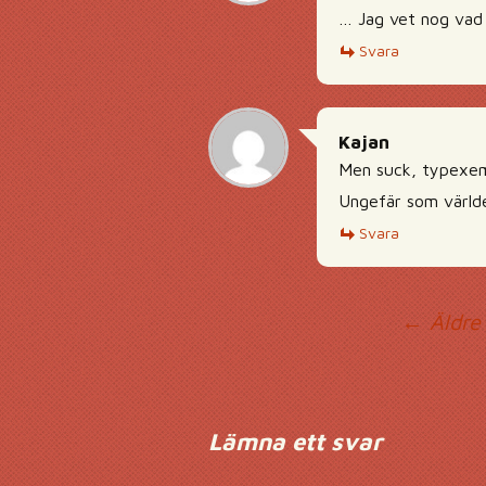
… Jag vet nog vad
Svara
Kajan
Men suck, typexemp
Ungefär som världen
Svara
Ko
← Äldre
Lämna ett svar