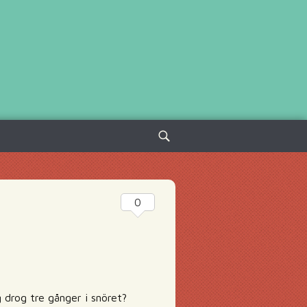
Sök
efter:
0
 drog tre gånger i snöret?