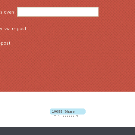
s ovan:
 via e-post.
-post.