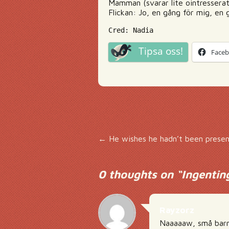
Mamman (svarar lite ointresserat
Flickan: Jo, en gång för mig, en 
Cred: Nadia
Tipsa oss!
Face
Inläggsnavigering
←
He wishes he hadn’t been prese
0 thoughts on “
Ingentin
Rayzorz
Naaaaaw, små bar