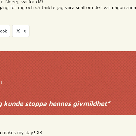
): Neeej, varför då?
gång för dig och så tänkte jag vara snäll om det var någon anna
book
X
nt
g kunde stoppa hennes givmildhet
”
n makes my day! X3