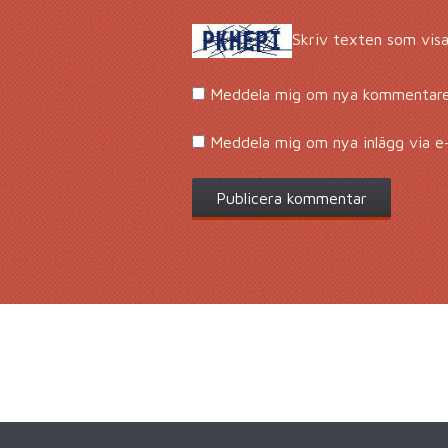
Skriv texten som visa
Meddela mig om nya kommentarer
Meddela mig om nya inlägg via e