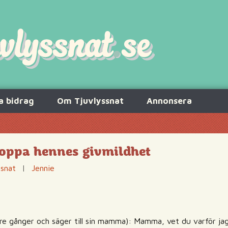
a bidrag
Om Tjuvlyssnat
Annonsera
toppa hennes givmildhet
ssnat
|
Jennie
 tre gånger och säger till sin mamma): Mamma, vet du varför jag