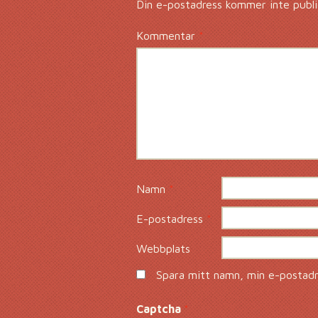
Din e-postadress kommer inte publi
Kommentar
*
Namn
*
E-postadress
*
Webbplats
Spara mitt namn, min e-postadre
Captcha
*