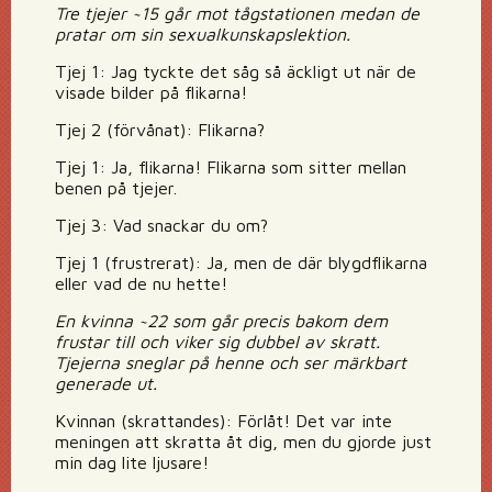
Tre tjejer ~15 går mot tågstationen medan de
pratar om sin sexualkunskapslektion.
Tjej 1: Jag tyckte det såg så äckligt ut när de
visade bilder på flikarna!
Tjej 2 (förvånat): Flikarna?
Tjej 1: Ja, flikarna! Flikarna som sitter mellan
benen på tjejer.
Tjej 3: Vad snackar du om?
Tjej 1 (frustrerat): Ja, men de där blygdflikarna
eller vad de nu hette!
En kvinna ~22 som går precis bakom dem
frustar till och viker sig dubbel av skratt.
Tjejerna sneglar på henne och ser märkbart
generade ut.
Kvinnan (skrattandes): Förlåt! Det var inte
meningen att skratta åt dig, men du gjorde just
min dag lite ljusare!