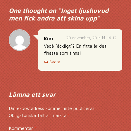
One thought on “
Inget ljushuvud
men fick andra att skina upp
”
20 november, 2014 kl. 16:12
Kim
Vadå ”äckligt”? En fitta är det
finaste som finns!
Svara
Lämna ett svar
Din e-postadress kommer inte publiceras.
Obligatoriska fält är märkta
*
Kommentar
*