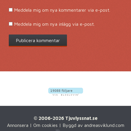
Meddela mig om nya kommentarer via e-post.
Meddela mig om nya inlägg via e-post.
© 2006-2026 Tjuvlyssnat.se
Annonsera
|
Om cookies
| Byggd av
andreasviklund.com