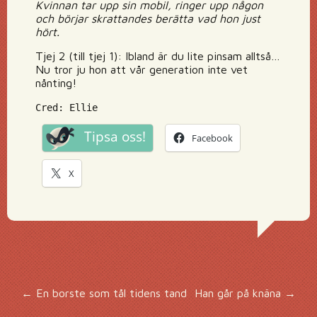
Kvinnan tar upp sin mobil, ringer upp någon
och börjar skrattandes berätta vad hon just
hört.
Tjej 2 (till tjej 1): Ibland är du lite pinsam alltså…
Nu tror ju hon att vår generation inte vet
nånting!
Cred: Ellie
Tipsa oss!
Facebook
X
Inläggsnavigering
←
En borste som tål tidens tand
Han går på knäna
→