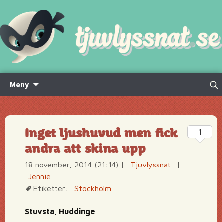
Hoppa
Sök
Meny
till
efte
innehåll
Inget ljushuvud men fick
1
andra att skina upp
18 november, 2014 (21:14)
|
Tjuvlyssnat
|
Jennie
Etiketter:
Stockholm
Stuvsta, Huddinge