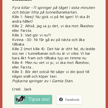
Fyra killar ~11 springer på tåget i sista minuten
och börjar titta på tunnelbanekartan.
Kille 1: Neej! Nu gick vi på fel igen! Vi ska åt
andra hållet!
Kille 2: Alltså, jag sa ju det, vi ska mot Åkeshov
eller Farsta.
Kille 3: Vad gör vi nu?!
Kvinna ~30: Ni får gå av på nästa och åka
tillbaka.
Kille 2 (mot kille 4): Det här är ditt fel, du ledde
oss ner i tunnelbanan och nu är vi vilse. Vi har
bara åkt fram och tillbaka typ en timme nu.
Kille 4: Men nu vet vi ju, vi ska mot Åkeshov,
eller Farsta…
Kille 3: Blir det också fel säljer vi din Ipod till
någon snäll och köper taxi.
Pojkarna springer av i Gamla Stan.
Cred: Jack
Tipsa oss!
Facebook