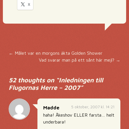
X
Inläggsnavigering
←
Målet var en morgons äkta Golden Shower
Vad svarar man på ett sånt här mejl?
→
52 thoughts on “
Inledningen till
Flugornas Herre – 2007
”
5 oktober, 2007 kl. 14:21
Madde
haha! Åkeshov ELLER farsta… helt
underbara!