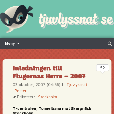
Hoppa
Sök
Meny
till
efte
innehåll
Inledningen till
52
Flugornas Herre – 2007
03 oktober, 2007 (04:56)
|
Tjuvlyssnat
|
Petter
Etiketter:
Stockholm
T-centralen, Tunnelbana mot Skarpnäck,
Stockholm