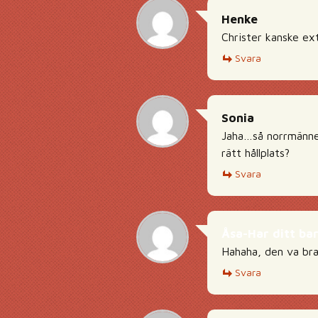
Henke
Christer kanske ex
Svara
Sonia
Jaha…så norrmännen
rätt hållplats?
Svara
Åsa-Har ditt bar
Hahaha, den va bra
Svara