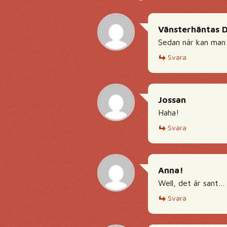
Vänsterhäntas 
Sedan när kan man 
Svara
Jossan
Haha!
Svara
Anna!
Well, det är sant…
Svara