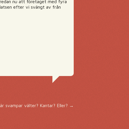
g redan nu att företaget med fyra
latsen efter vi svängt av från
när svampar välter? Kantar? Eller?
→