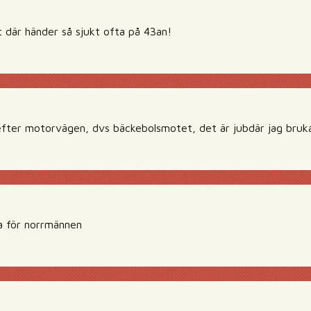
 där händer så sjukt ofta på 43an!
 efter motorvägen, dvs bäckebolsmotet, det är jubdär jag bruka
a för norrmännen