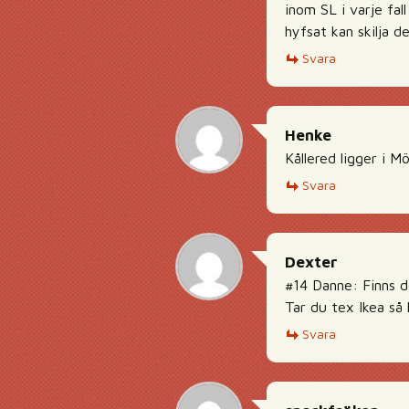
inom SL i varje fa
hyfsat kan skilja d
Svara
Henke
Kållered ligger i M
Svara
Dexter
#14 Danne: Finns d
Tar du tex Ikea så 
Svara