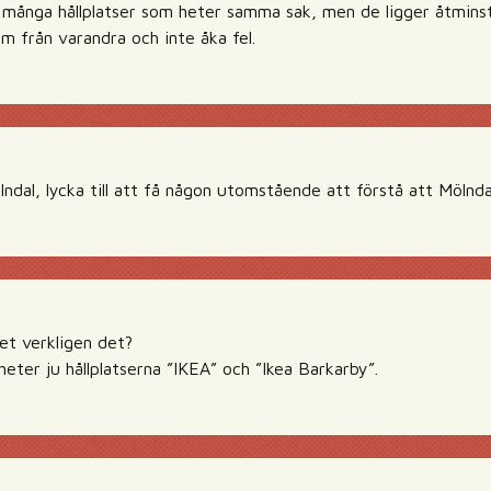
ll många hållplatser som heter samma sak, men de ligger åtmin
em från varandra och inte åka fel.
ölndal, lycka till att få någon utomstående att förstå att Mölnd
et verkligen det?
heter ju hållplatserna ”IKEA” och ”Ikea Barkarby”.