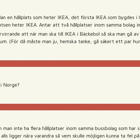
an en hållplats som heter IKEA, det första IKEA som bygdes i 
platsen heter IKEA. Antar att två hållplatser inom samma bolag 
rvirrande att när man ska till IKEA i Bäckebol så ska man gå av
m. (För då måste man ju, hemska tanke, gå säkert ett par hu
 i Norge?
n man inte ha flera hållplatser inom samma bussbolag som ha
alls ligger nära varandra så vem skulle möjligen kunna ta fel p