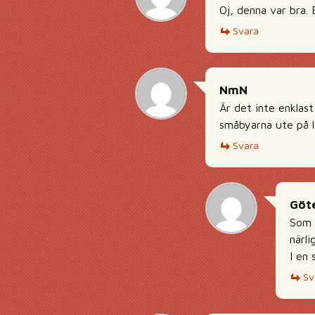
Oj, denna var bra. E
Svara
NmN
Är det inte enklas
småbyarna ute på 
Svara
Göt
Som 
närli
I en 
Sv