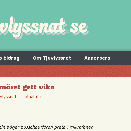
a bidrag
Om Tjuvlyssnat
Annonsera
möret gett vika
vlyssnat
|
Anahita
ln börjar busschauffören prata i mikrofonen.