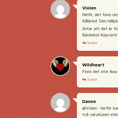
Violen
NmN, det finns red
Kållered. Den håll
Antar att det är fö
Bäckebol Köpcentru
Svara
Wildheart
Finns det inte Ikea
Svara
Danne
@Violen: Varför ka
två varuhusen inte 