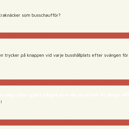
traknäcker som busschaufför?
 trycker på knappen vid varje busshållplats efter svängen för 
n sagt eller gjort något som du skrattat¨åt länge ef
!