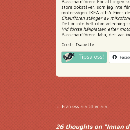
Busschauffören: För att ingen ska
stora bokstäver, som jag inte få
motorvägen. IKEA alltså. Finns d
Chauffören stänger av mikrofone
Det är inte helt utan anledning s
Vid första hållplatsen efter mo
Busschauffören: Jaha, det var in
Cred: Isabelle
Tipsa oss!
Face
Inläggsnavigering
←
Från oss alla till er alla…
26 thoughts on “
Innan d