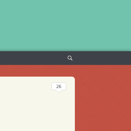
Sök
efter:
26