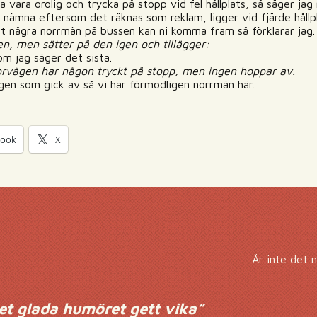
 vara orolig och trycka på stopp vid fel hållplats, så säger ja
r nämna eftersom det räknas som reklam, ligger vid fjärde hållp
et några norrmän på bussen kan ni komma fram så förklarar jag.
n, men sätter på den igen och tillägger:
om jag säger det sista.
torvägen har någon tryckt på stopp, men ingen hoppar av.
gen som gick av så vi har förmodligen norrmän här.
book
X
Är inte det 
et glada humöret gett vika
”