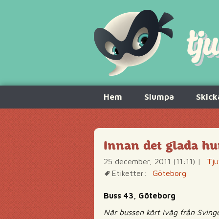
Hoppa
Hem
Slumpa
Skick
till
innehåll
Innan det glada hu
25 december, 2011 (11:11)
|
Tju
Etiketter:
Göteborg
Buss 43, Göteborg
När bussen kört iväg från Svinge