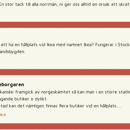
n stor tack till alla norrmän, ni ger oss alltid en orsak att skrat
t att ha en hållplats vid Ikea med namnet Ikea? Fungerar i Stoc
landsbygden.
eborgaren
kanske framgick av norgeskämtet så kan man i en större stadi
ggande butiker o dylikt.
stad kan det nämligen finnas flera butiker vid en hållplats….
ara