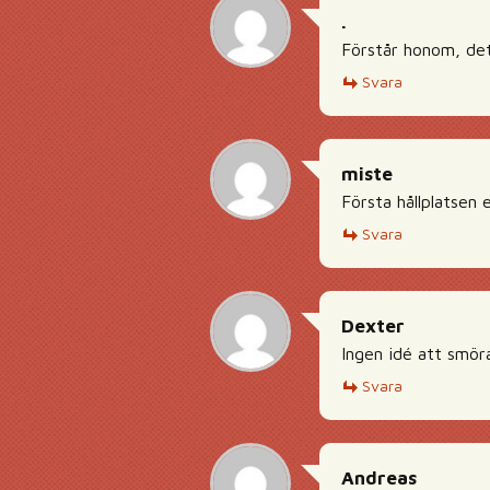
.
Förstår honom, det
Svara
miste
Första hållplatsen
Svara
Dexter
Ingen idé att smör
Svara
Andreas