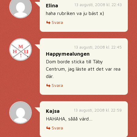
13 augusti, 2008 kl. 22:43
Elina
haha rubriken va ju bäst x)
Svara
13 augusti, 2008 kl. 22:45
Happymealungen
Dom borde sticka till Täby
Centrum, jag läste att det var rea
där.
Svara
13 augusti, 2008 kl. 22:59
Kajsa
HAHAHA, sååå värd…
Svara