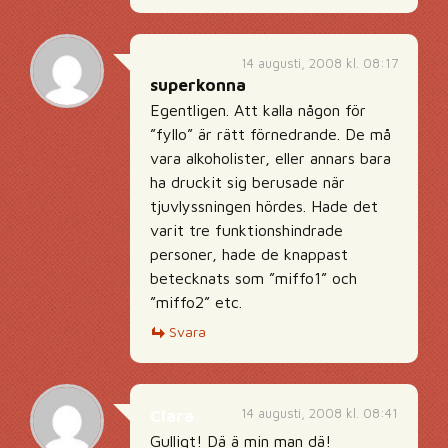
14 augusti, 2008 kl. 08:17
superkonna
Egentligen. Att kalla någon för
”fyllo” är rätt förnedrande. De må
vara alkoholister, eller annars bara
ha druckit sig berusade när
tjuvlyssningen hördes. Hade det
varit tre funktionshindrade
personer, hade de knappast
betecknats som ”miffo1” och
”miffo2” etc.
Svara
14 augusti, 2008 kl. 08:41
Clara
Gulligt! Dä ä min man dä!