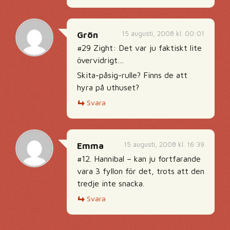
15 augusti, 2008 kl. 00:01
Grön
#29 Zight: Det var ju faktiskt lite
övervidrigt…
Skita-påsig-rulle? Finns de att
hyra på uthuset?
Svara
15 augusti, 2008 kl. 16:39
Emma
#12. Hannibal – kan ju fortfarande
vara 3 fyllon för det, trots att den
tredje inte snacka.
Svara