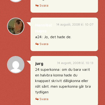
Svara
14 augusti, 2008 kl. 10:07
Hannibal
Hayes
#24: Jo, det hade de.
Svara
14 augusti, 2008 kl. 10:13
jurg
24 superkonna: om du bara varit
en halvbra konna hade du
knappast skrivit dåligkonna eller
nåt sånt. men superkonna går bra
tydligen
Svara