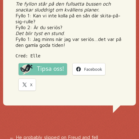
Tre fyllon står på den fullsatta bussen och
snackar sluddrigt om kvällens planer.
Fyllo 1: Kan vi inte kolla på en sån där skita-på-
sig-rulle?
Fyllo 2: Är du seriös?
Det blir tyst en stund
.
Fyllo 1: Jag minns när jag var seriös…det var på
den gamla goda tiden!
Cred: Elle
Tipsa oss!
Facebook
X
←
He probably slipped on Freud and fell