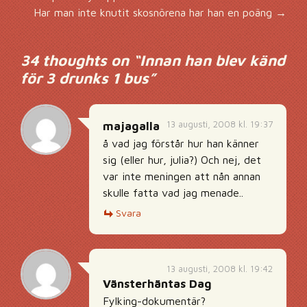
Inläggsnavigering
Har man inte knutit skosnörena har han en poäng
→
34 thoughts on “
Innan han blev känd
för 3 drunks 1 bus
”
13 augusti, 2008 kl. 19:37
majagalla
å vad jag förstår hur han känner
sig (eller hur, julia?) Och nej, det
var inte meningen att nån annan
skulle fatta vad jag menade..
Svara
13 augusti, 2008 kl. 19:42
Vänsterhäntas Dag
Fylking-dokumentär?