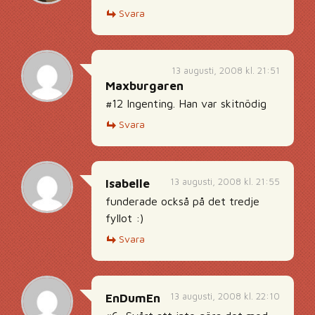
Svara
13 augusti, 2008 kl. 21:51
Maxburgaren
#12 Ingenting. Han var skitnödig
Svara
13 augusti, 2008 kl. 21:55
Isabelle
funderade också på det tredje
fyllot :)
Svara
13 augusti, 2008 kl. 22:10
EnDumEn