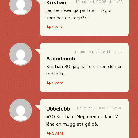
14 augusti, 2008 kl. 11:23
Kristian
jag behöver gå på toa… någon
som har en kopp?:)
Svara
14 augusti, 2008 kl. 12:02
Atombomb
Kristian 30. jag har en, men den är
redan full
Svara
14 augusti, 2008 kl. 12:06
Ubbelubb
#30 Kristian: Nej, men du kan få
låna en mugg att gå på.
Svara