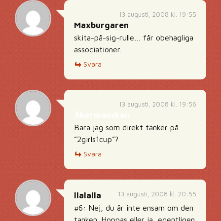
13 augusti, 2008 kl. 19:55
Maxburgaren
skita-på-sig-rulle… får obehagliga
associationer.
Svara
13 augusti, 2008 kl. 19:56
Åkermanskan
Bara jag som direkt tänker på
”2girls1cup”?
Svara
13 augusti, 2008 kl. 20:55
llalalla
#6: Nej, du är inte ensam om den
tanken. Hoppas eller ja, egentligen