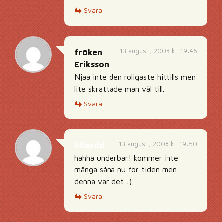
Svara
13 augusti, 2008 kl. 19:46
fröken
Eriksson
Njaa inte den roligaste hittills men
lite skrattade man väl till.
Svara
13 augusti, 2008 kl. 19:50
lillavild
hahha underbar! kommer inte
många såna nu för tiden men
denna var det :)
Svara