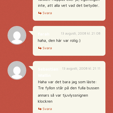
inte, att alla vet vad det betyder..
Svara
13 augusti, 2008 kl. 21:08
farah
haha, den här var rolig:)
Svara
13 augusti, 2008 kl. 21:11
Sebastian
Wallin
Haha var det bara jag som läste:
Tre fyllon står på den fulla bussen
annars så var tjuvlyssnignen
klockren
Svara