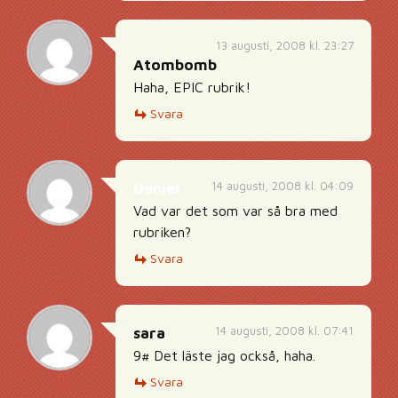
13 augusti, 2008 kl. 23:27
Atombomb
Haha, EPIC rubrik!
Svara
14 augusti, 2008 kl. 04:09
Daniel
Vad var det som var så bra med
rubriken?
Svara
14 augusti, 2008 kl. 07:41
sara
9# Det läste jag också, haha.
Svara