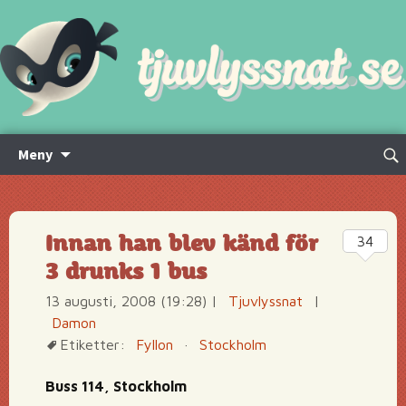
Hoppa
Sök
Meny
till
efte
innehåll
Innan han blev känd för
34
3 drunks 1 bus
13 augusti, 2008 (19:28)
|
Tjuvlyssnat
|
Damon
Etiketter:
Fyllon
·
Stockholm
Buss 114, Stockholm