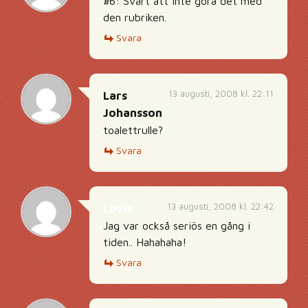
#6: Svårt att inte göra det med
den rubriken.
Svara
13 augusti, 2008 kl. 22:11
Lars
Johansson
toalettrulle?
Svara
13 augusti, 2008 kl. 22:42
Lovis
Jag var också seriös en gång i
tiden.. Hahahaha!
Svara