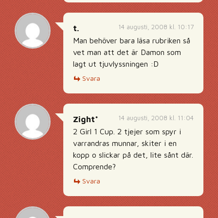
14 augusti, 2008 kl. 10:17
t.
Man behöver bara läsa rubriken så
vet man att det är Damon som
lagt ut tjuvlyssningen :D
Svara
14 augusti, 2008 kl. 11:04
Zight*
2 Girl 1 Cup. 2 tjejer som spyr i
varrandras munnar, skiter i en
kopp o slickar på det, lite sånt där.
Comprende?
Svara