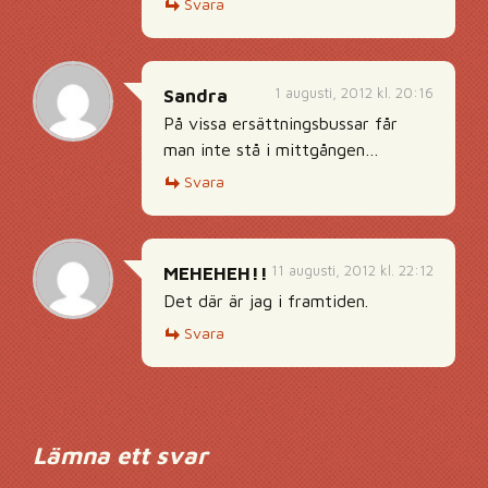
Svara
1 augusti, 2012 kl. 20:16
Sandra
På vissa ersättningsbussar får
man inte stå i mittgången…
Svara
11 augusti, 2012 kl. 22:12
MEHEHEH!!
Det där är jag i framtiden.
Svara
Lämna ett svar