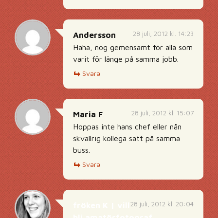
28 juli, 2012 kl. 14:23
Andersson
Haha, nog gemensamt för alla som
varit för länge på samma jobb.
Svara
28 juli, 2012 kl. 15:07
Maria F
Hoppas inte hans chef eller nån
skvallrig kollega satt på samma
buss.
Svara
28 juli, 2012 kl. 20:04
fröken K | vill
bli amatörfotograf