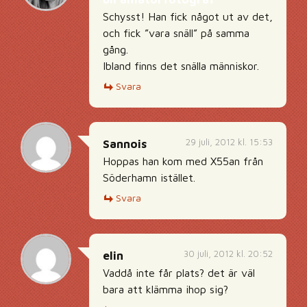
Schysst! Han fick något ut av det,
och fick ”vara snäll” på samma
gång.
Ibland finns det snälla människor.
Svara
29 juli, 2012 kl. 15:53
Sannois
Hoppas han kom med X55an från
Söderhamn istället.
Svara
30 juli, 2012 kl. 20:52
elin
Vaddå inte får plats? det är väl
bara att klämma ihop sig?