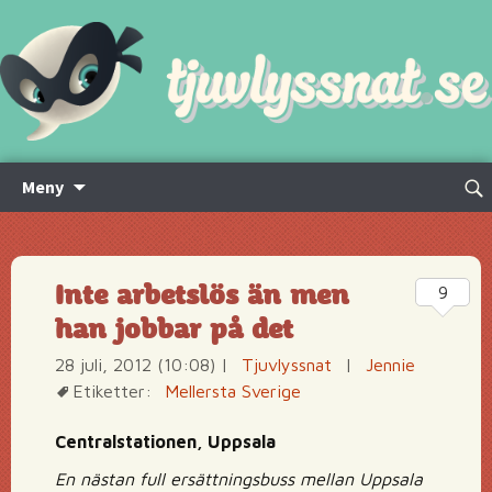
Hoppa
Sök
Meny
till
efte
innehåll
Inte arbetslös än men
9
han jobbar på det
28 juli, 2012 (10:08)
|
Tjuvlyssnat
|
Jennie
Etiketter:
Mellersta Sverige
Centralstationen, Uppsala
En nästan full ersättningsbuss mellan Uppsala