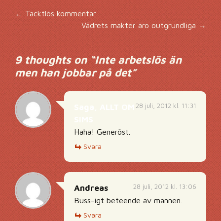
Inläggsnavigering
←
Tacktlös kommentar
Vädrets makter äro outgrundliga
→
9 thoughts on “
Inte arbetslös än
men han jobbar på det
”
28 juli, 2012 kl. 11:31
Saga, ALLT OM
SIMS
Haha! Generöst.
Svara
28 juli, 2012 kl. 13:06
Andreas
Buss-igt beteende av mannen.
Svara