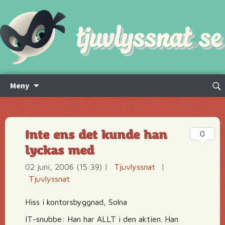
Hoppa
Sök
Meny
till
efte
innehåll
Inte ens det kunde han
0
lyckas med
02 juni, 2006 (15:39)
|
Tjuvlyssnat
|
Tjuvlyssnat
Hiss i kontorsbyggnad, Solna
IT-snubbe: Han har ALLT i den aktien. Han