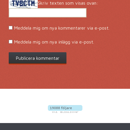
Skriv texten som visas ovan:
Meddela mig om nya kommentarer via e-post.
Meddela mig om nya inlägg via e-post.