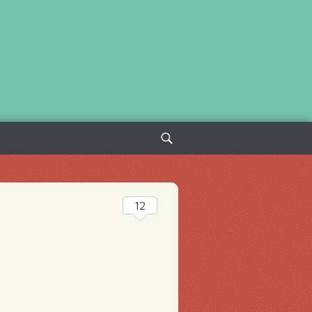
Sök
efter:
12