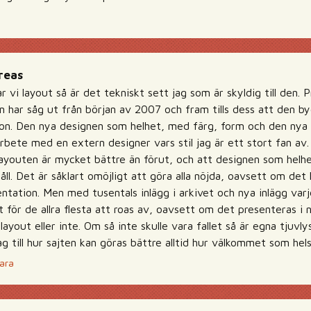
reas
r vi layout så är det tekniskt sett jag som är skyldig till den. P
n har såg ut från början av 2007 och fram tills dess att den b
ion. Den nya designen som helhet, med färg, form och den nya 
bete med en extern designer vars stil jag är ett stort fan av.
ayouten är mycket bättre än förut, och att designen som helhet
åll. Det är såklart omöjligt att göra alla nöjda, oavsett om det 
ntation. Men med tusentals inlägg i arkivet och nya inlägg var
t för de allra flesta att roas av, oavsett om det presenteras 
layout eller inte. Om så inte skulle vara fallet så är egna tjuvl
ag till hur sajten kan göras bättre alltid hur välkommet som hel
ara