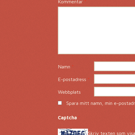
Kommentar
*
Namn
*
E-postadress
*
Webbplats
Spara mitt namn, min e-postadre
Captcha
*
Skriv texten som visa