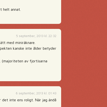
t helt annat.
5 september, 2013 kl. 22:32
sätt med miniräknare.
aspekten kanske inte ålder betyder
 (majoriteten av fjortisarna
6 september, 2013 kl. 01:43
 det inte ens roligt. När jag ändå