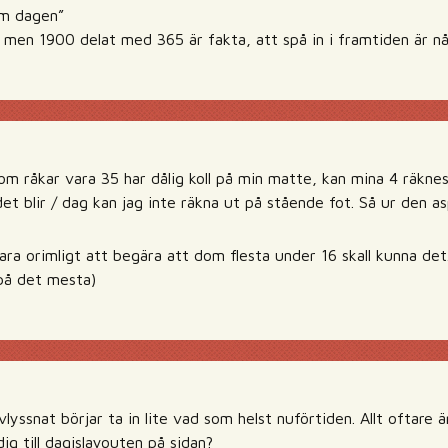
om dagen”
 men 1900 delat med 365 är fakta, att spå in i framtiden är nå
som råkar vara 35 har dålig koll på min matte, kan mina 4 räkne
et blir / dag kan jag inte räkna ut på stående fot. Så ur den 
ra orimligt att begära att dom flesta under 16 skall kunna det.
 på det mesta)
yssnat börjar ta in lite vad som helst nuförtiden. Allt oftare är
dig till dagislayouten på sidan?