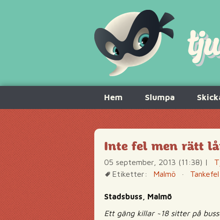
Hoppa
Hem
Slumpa
Skick
till
innehåll
Inte fel men rätt l
05 september, 2013 (11:38)
|
T
Etiketter:
Malmö
·
Tankefel
Stadsbuss, Malmö
Ett gäng killar ~18 sitter på buss