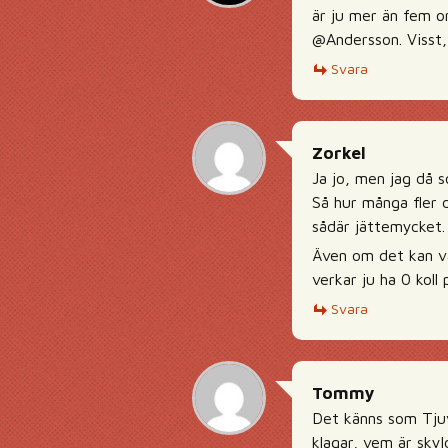
är ju mer än fem 
@Andersson. Visst,
Svara
Zorkel
Ja jo, men jag då 
Så hur många fler d
sådär jättemycket.
Även om det kan va
verkar ju ha 0 koll
Svara
Tommy
Det känns som Tjuvl
klagar, vem är skyl