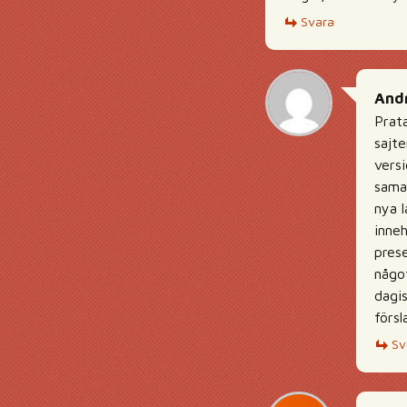
Svara
And
Prata
sajte
vers
samar
nya l
inneh
prese
någo
dagis
försl
Sv