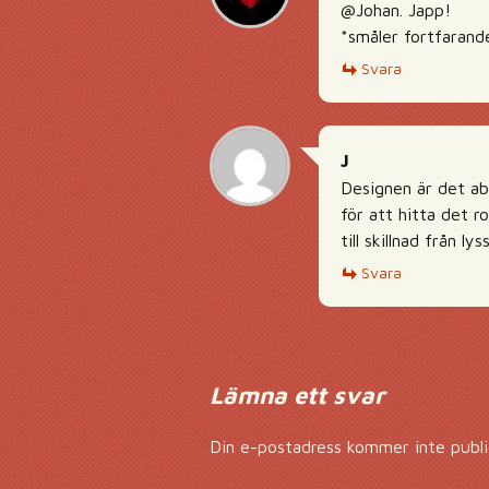
@Johan. Japp!
*småler fortfarand
Svara
J
Designen är det abs
för att hitta det r
till skillnad från ly
Svara
Lämna ett svar
Din e-postadress kommer inte publi