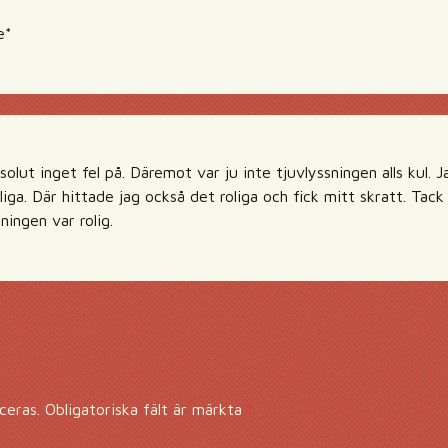
e*
olut inget fel på. Däremot var ju inte tjuvlyssningen alls kul.
oliga. Där hittade jag också det roliga och fick mitt skratt. Ta
ssningen var rolig.
ceras.
Obligatoriska fält är märkta
*