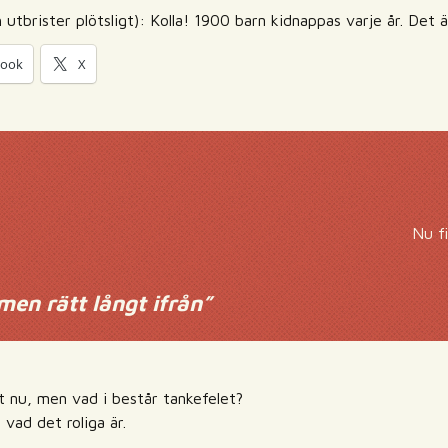
ch utbrister plötsligt): Kolla! 1900 barn kidnappas varje år. Det
book
X
Nu f
 men rätt långt ifrån
”
st nu, men vad i består tankefelet?
 vad det roliga är.