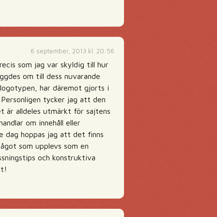
6 september, 2013 kl. 20:56
recis som jag var skyldig till hur
yggdes om till dess nuvarande
logotypen, har däremot gjorts i
 Personligen tycker jag att den
 är alldeles utmärkt för sajtens
handlar om innehåll eller
je dag hoppas jag att det finns
i något som upplevs som en
yssningstips och konstruktiva
st!