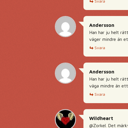
Svara
Andersson
Han har ju helt rä
väger mindre än et
Svara
Andersson
Han har ju helt rä
väga mindre än ett
Svara
Wildheart
@Zorkel. Det märkv