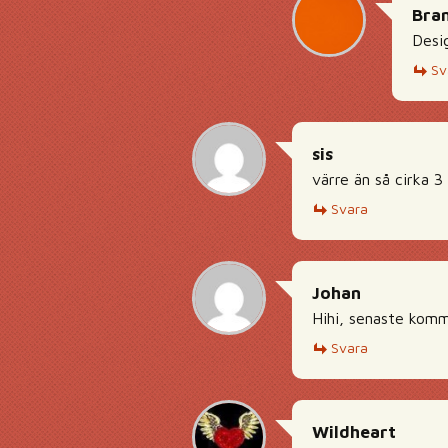
Bra
Desi
Sv
sis
värre än så cirka 3 
Svara
Johan
Hihi, senaste komm
Svara
Wildheart