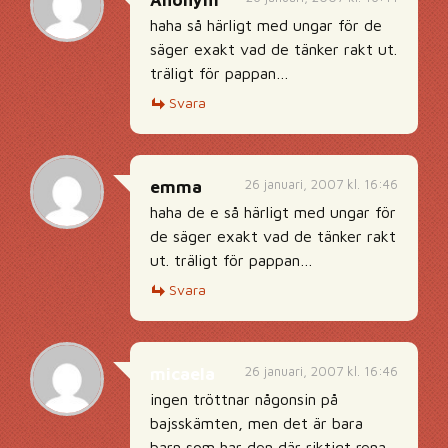
Anonym
haha så härligt med ungar för de
säger exakt vad de tänker rakt ut.
träligt för pappan…
Svara
26 januari, 2007 kl. 16:46
emma
haha de e så härligt med ungar för
de säger exakt vad de tänker rakt
ut. träligt för pappan…
Svara
26 januari, 2007 kl. 16:46
micaela
ingen tröttnar någonsin på
bajsskämten, men det är bara
barn som har den där riktigt rena