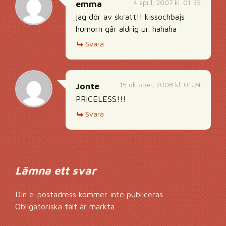
4 april, 2007 kl. 01:35
emma
jag dör av skratt!! kissochbajs
humorn går aldrig ur. hahaha
Svara
15 oktober, 2008 kl. 01:24
Jonte
PRICELESS!!!
Svara
Lämna ett svar
Din e-postadress kommer inte publiceras.
Obligatoriska fält är märkta
*