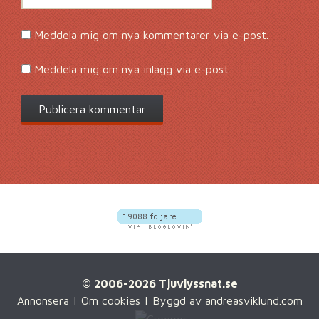
Meddela mig om nya kommentarer via e-post.
Meddela mig om nya inlägg via e-post.
© 2006-2026 Tjuvlyssnat.se
Annonsera
|
Om cookies
| Byggd av
andreasviklund.com