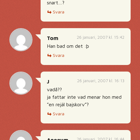
snart…?
Svara
26 januari, 2007 kl. 15:42
Tom
Han bad om det :þ
Svara
26 januari, 2007 kl. 16:13
J
vadå??
ja fattar inte vad menar hon med
”en rejäl bajskorv”?
Svara
26 januari, 2007 kl. 16:44