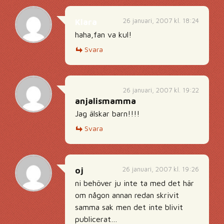
26 januari, 2007 kl. 18:24
Klara
haha,fan va kul!
Svara
26 januari, 2007 kl. 19:22
anjalismamma
Jag älskar barn!!!!
Svara
26 januari, 2007 kl. 19:26
oj
ni behöver ju inte ta med det här
om någon annan redan skrivit
samma sak men det inte blivit
publicerat…