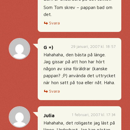
Som Tom skrev – pappan bad om
det.
Svara
29 januari, 2007 kl. 18:57
G =)
Hahahaha, den bästa på länge.
Jag gissar på att hon har hört
någon av sina föräldrar (kanske
pappan? ;P) använda det uttrycket
när hon satt på toa eller nåt. Haha.
Svara
1 februari, 2007 kl. 17:34
Julia
Hahahaha, det roligaste jag läst på
länge. Underbart. Jag kan nästan