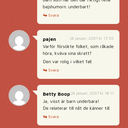
bajshumorn. underbart!
Svara
26 januari, 2007 kl. 17:05
pajen
Varför försökte folket, som råkade
höra, kväva sina skratt?
Den var rolig i vilket fall.
Svara
26 januari, 2007 kl. 18:11
Betty Boop
Ja, visst är barn underbara!
De relaterar till nåt de känner till.
Svara