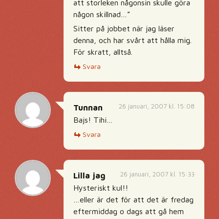
att storleken någonsin skulle göra
någon skillnad…”
Sitter på jobbet när jag läser
denna, och har svårt att hålla mig.
För skratt, alltså.
Svara
26 januari, 2007 kl. 15:08
Tunnan
Bajs! Tihi…
Svara
26 januari, 2007 kl. 15:33
Lilla jag
Hysteriskt kul!!
…eller är det för att det är fredag
eftermiddag o dags att gå hem