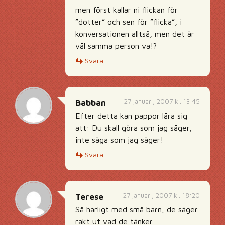
men först kallar ni flickan för
”dotter” och sen för ”flicka”, i
konversationen alltså, men det är
väl samma person va!?
Svara
27 januari, 2007 kl. 13:45
Babban
Efter detta kan pappor lära sig
att: Du skall göra som jag säger,
inte säga som jag säger!
Svara
27 januari, 2007 kl. 18:20
Terese
Så härligt med små barn, de säger
rakt ut vad de tänker.