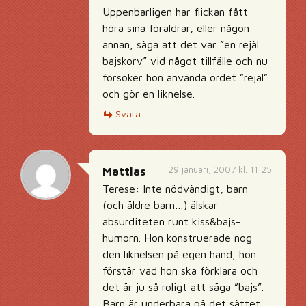
Uppenbarligen har flickan fått
höra sina föräldrar, eller någon
annan, säga att det var ”en rejäl
bajskorv” vid något tillfälle och nu
försöker hon använda ordet ”rejäl”
och gör en liknelse.
Svara
29 januari, 2007 kl. 11:25
Mattias
Terese: Inte nödvändigt, barn
(och äldre barn…) älskar
absurditeten runt kiss&bajs-
humorn. Hon konstruerade nog
den liknelsen på egen hand, hon
förstår vad hon ska förklara och
det är ju så roligt att säga ”bajs”.
Barn är underbara på det sättet.