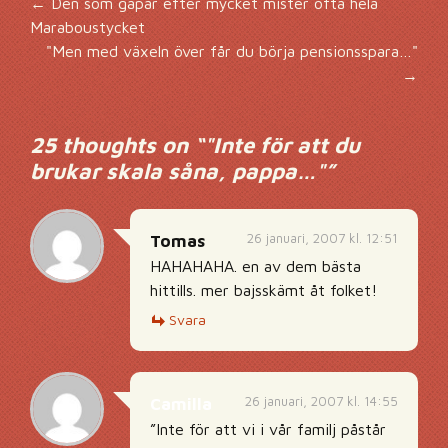
Inläggsnavigering
←
Den som gapar efter mycket mister ofta hela
Maraboustycket
"Men med växeln över får du börja pensionsspara…"
→
25 thoughts on “
"Inte för att du
brukar skala såna, pappa…"
”
26 januari, 2007 kl. 12:51
Tomas
HAHAHAHA. en av dem bästa
hittills. mer bajsskämt åt folket!
Svara
26 januari, 2007 kl. 14:55
Camilla
”Inte för att vi i vår familj påstår