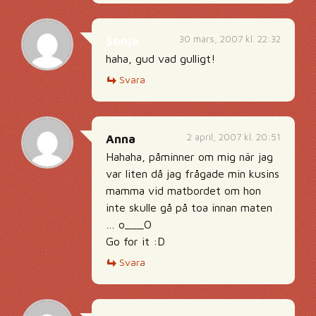
30 mars, 2007 kl. 22:32
Sonja
haha, gud vad gulligt!
Svara
2 april, 2007 kl. 20:51
Anna
Hahaha, påminner om mig när jag
var liten då jag frågade min kusins
mamma vid matbordet om hon
inte skulle gå på toa innan maten
… o___O
Go for it :D
Svara