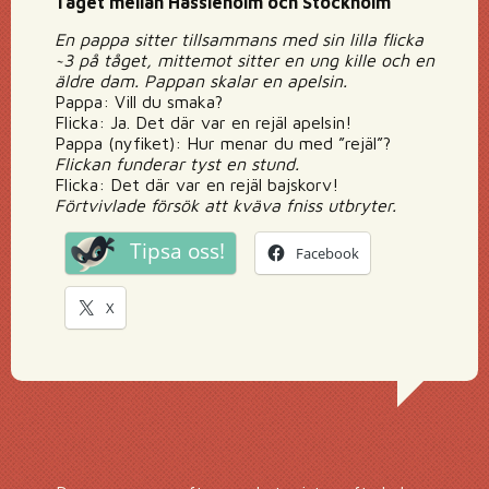
Tåget mellan Hässleholm och Stockholm
En pappa sitter tillsammans med sin lilla flicka
~3 på tåget, mittemot sitter en ung kille och en
äldre dam. Pappan skalar en apelsin.
Pappa: Vill du smaka?
Flicka: Ja. Det där var en rejäl apelsin!
Pappa (nyfiket): Hur menar du med ”rejäl”?
Flickan funderar tyst en stund.
Flicka: Det där var en rejäl bajskorv!
Förtvivlade försök att kväva fniss utbryter.
Tipsa oss!
Facebook
X