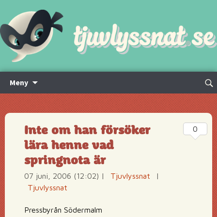
Hoppa
Sök
Meny
till
efte
innehåll
Inte om han försöker
0
lära henne vad
springnota är
07 juni, 2006 (12:02)
|
Tjuvlyssnat
|
Tjuvlyssnat
Pressbyrån Södermalm