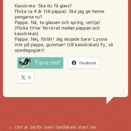
Kassörska: Ska du få glass?
Flicka ca 4 år (till pappa): Ska jag ge henne
pengarna nu?
Pappa: Nä, ta glassen och spring, vettja!
(Flicka tittar förvirrat mellan pappan och
kassörskan)
Pappa: Nej, förlåt! Jag skojade bara! Lyssna
inte på pappa, gumman! (till kassörskan) Fy, så
opedagogiskt!
Tipsa oss!
Facebook
X
←
Det är därför även tandläkare snart har