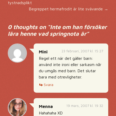
Inläggsnavigering
tystnadsplikt
Begreppet hermafrodit är lite svävande
→
0 thoughts on “
Inte om han försöker
lära henne vad springnota är
”
23 februari, 2007 kl. 15:27
Mini
Regel ett när det gäller barn:
använd inte ironi eller sarkasm når
du umgås med barn. Det slutar
bara med otrevligheter.
Svara
19 mars, 2007 kl. 19:32
Menna
Hahahaha XD