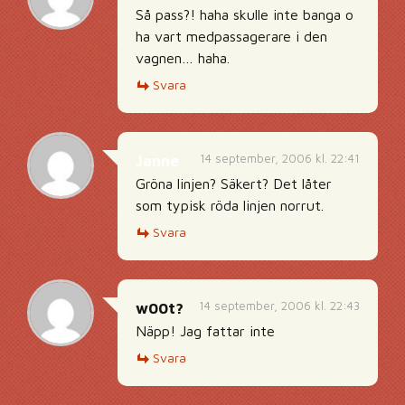
Så pass?! haha skulle inte banga o
ha vart medpassagerare i den
vagnen… haha.
Svara
14 september, 2006 kl. 22:41
Janne
Gröna linjen? Säkert? Det låter
som typisk röda linjen norrut.
Svara
14 september, 2006 kl. 22:43
w00t?
Näpp! Jag fattar inte
Svara