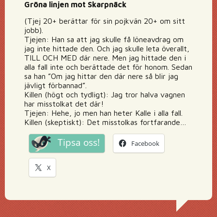
Gröna linjen mot Skarpnäck
(Tjej 20+ berättar för sin pojkvän 20+ om sitt
jobb).
Tjejen: Han sa att jag skulle få löneavdrag om
jag inte hittade den. Och jag skulle leta överallt,
TILL OCH MED där nere. Men jag hittade den i
alla fall inte och berättade det för honom. Sedan
sa han ”Om jag hittar den där nere så blir jag
jävligt förbannad”.
Killen (högt och tydligt): Jag tror halva vagnen
har misstolkat det där!
Tjejen: Hehe, jo men han heter Kalle i alla fall.
Killen (skeptiskt): Det misstolkas fortfarande…
Tipsa oss!
Facebook
X