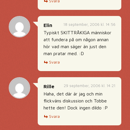
Svara
18 september, 2006 kl. 14:56
Elin
Typiskt SKITTRÅKIGA människor
att fundera på om någon annan
hör vad man säger än just den
man pratar med. :D
Svara
29 september, 2006 kl. 14:21
Rille
Haha, det där är jag och min
flickväns diskussion och Tobbe
hette den! Dock ingen dildo :P
Svara