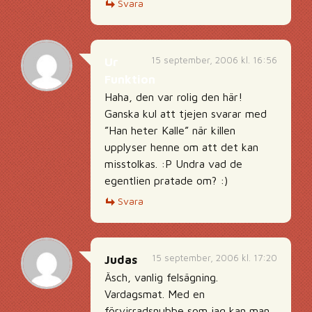
Svara
15 september, 2006 kl. 16:56
Ur
Funktion
Haha, den var rolig den här!
Ganska kul att tjejen svarar med
”Han heter Kalle” när killen
upplyser henne om att det kan
misstolkas. :P Undra vad de
egentlien pratade om? :)
Svara
15 september, 2006 kl. 17:20
Judas
Äsch, vanlig felsägning.
Vardagsmat. Med en
förvirradsnubbe som jag kan man