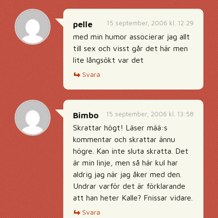
15 september, 2006 kl. 12:29
pelle
med min humor associerar jag allt
till sex och visst går det här men
lite långsökt var det
Svara
15 september, 2006 kl. 13:58
Bimbo
Skrattar högt! Läser mää:s
kommentar och skrattar ännu
högre. Kan inte sluta skratta. Det
är min linje, men så här kul har
aldrig jag när jag åker med den.
Undrar varför det är förklarande
att han heter Kalle? Fnissar vidare.
Svara