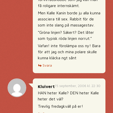
få roligare internskämt.
Men Kalle Kanin borde ju alla kunna
associera till sex. Rabbit för de
som inte slang på massagestav.
”Gröna linjen? Säkert? Det låter
som typisk röda linjen norrut.”
Vafan! inte förolämpa oss ny! Bara
för att jag och mina polare skulle
kunna kläcka ngt sånt
Svara
15 september, 2006 kl. 22:30
Kluivert
HAN heter Kalle? DEN heter Kalle
heter det väl?
Trevlig fredagkväll på er!