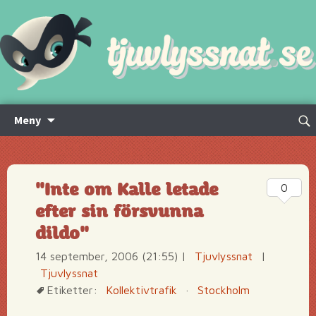
Hoppa
Sök
Meny
till
efte
innehåll
"Inte om Kalle letade
0
efter sin försvunna
dildo"
14 september, 2006 (21:55)
|
Tjuvlyssnat
|
Tjuvlyssnat
Etiketter:
Kollektivtrafik
·
Stockholm