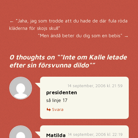
Inläggsnavigering
←
”Jaha, jag som trodde att du hade de där fula röda
kläderna för skojs skull”
"Men ändå beter du dig som en bebis"
→
0 thoughts on “
"Inte om Kalle letade
efter sin försvunna dildo"
”
14 september, 2006 kl. 21:59
presidenten
så linje 17
Svara
14 september, 2006 kl. 22:19
Matilda