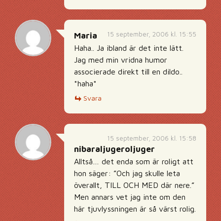
15 september, 2006 kl. 15:55
Maria
Haha.. Ja ibland är det inte lätt.
Jag med min vridna humor
associerade direkt till en dildo..
*haha*
Svara
15 september, 2006 kl. 15:58
nibaraljugeroljuger
Alltså… det enda som är roligt att
hon säger: ”Och jag skulle leta
överallt, TILL OCH MED där nere.”
Men annars vet jag inte om den
här tjuvlyssningen är så värst rolig.