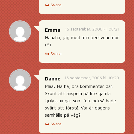
Svara
15 september, 2006 kl. 08:21
Emma
Hahaha, jag med min peervohumor
(Y)
Svara
15 september, 2006 kl. 10:20
Danne
Mää: Ha ha, bra kommentar där.
Skönt att anspela på lite gamla
tjulyssningar som folk också hade
svårt att förstå. Var är dagens
samhälle på väg?
Svara