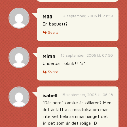
14 september, 2006 kl. 23:59
Mää
En baguett?
Svara
15 september, 2006 kl. 07:50
Mimn
Underbar rubrik!! *s*
Svara
15 september, 2006 kl. 08:18
isabell
”Där nere” kanske är källaren? Men
det är lätt att misstolka om man
inte vet hela sammanhanget,det
är det som är det roliga :D