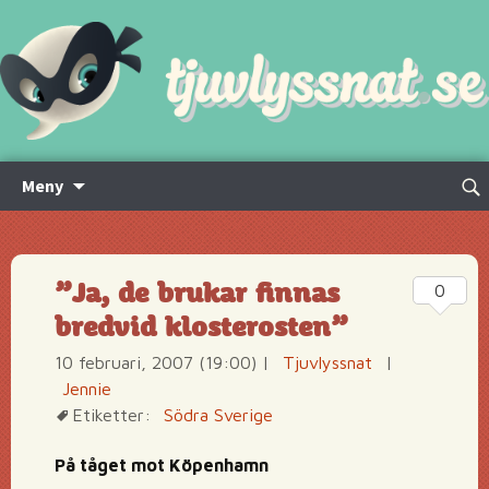
Hoppa
Sök
Meny
till
efte
innehåll
”Ja, de brukar finnas
0
bredvid klosterosten”
10 februari, 2007 (19:00)
|
Tjuvlyssnat
|
Jennie
Etiketter:
Södra Sverige
På tåget mot Köpenhamn