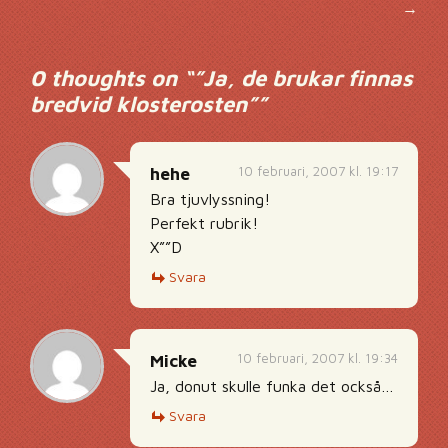
→
0 thoughts on “
”Ja, de brukar finnas
bredvid klosterosten”
”
10 februari, 2007 kl. 19:17
hehe
Bra tjuvlyssning!
Perfekt rubrik!
X””D
Svara
10 februari, 2007 kl. 19:34
Micke
Ja, donut skulle funka det också…
Svara