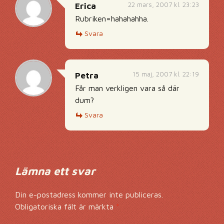
22 mars, 2007 kl. 23:23
Erica
Rubriken=hahahahha.
Svara
15 maj, 2007 kl. 22:19
Petra
Får man verkligen vara så där
dum?
Svara
Lämna ett svar
Din e-postadress kommer inte publiceras.
Obligatoriska fält är märkta
*