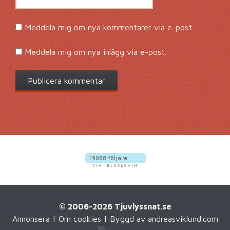
Meddela mig om nya kommentarer via e-post.
Meddela mig om nya inlägg via e-post.
© 2006-2026 Tjuvlyssnat.se
Annonsera
|
Om cookies
| Byggd av
andreasviklund.com