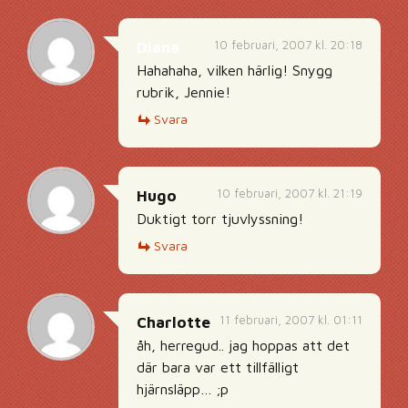
10 februari, 2007 kl. 20:18
Diana
Hahahaha, vilken härlig! Snygg
rubrik, Jennie!
Svara
10 februari, 2007 kl. 21:19
Hugo
Duktigt torr tjuvlyssning!
Svara
11 februari, 2007 kl. 01:11
Charlotte
åh, herregud.. jag hoppas att det
där bara var ett tillfälligt
hjärnsläpp… ;p