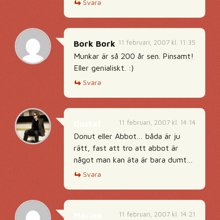
Svara
11 februari, 2007 kl. 11:35
Bork Bork
Munkar är så 200 år sen. Pinsamt!
Eller genialiskt. :)
Svara
11 februari, 2007 kl. 14:14
Gustaf
Donut eller Abbot… båda är ju
rätt, fast att tro att abbot är
något man kan äta är bara dumt…
Svara
11 februari, 2007 kl. 14:21
Marina