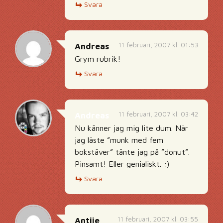
Svara
11 februari, 2007 kl. 01:53
Andreas
Grym rubrik!
Svara
11 februari, 2007 kl. 03:42
Andreas
Nu känner jag mig lite dum. När
jag läste ”munk med fem
bokstäver” tänte jag på ”donut”.
Pinsamt! Eller genialiskt. :)
Svara
11 februari, 2007 kl. 03:55
Antiie