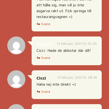
att hålla sig, man vill ju inte
asgarva rakt ut. Fick springa till
restaurangvagnen =)
Svara
13 februari, 2007 kl. 02:05
Moogle
Cicci: Hade de abbotar där då?
Svara
14 februari, 2007 kl. 08:39
Cicci
Haha nej inte direkt =)
Svara