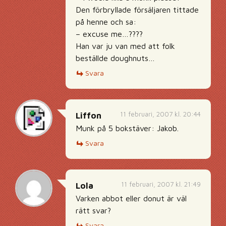
Den förbryllade försäljaren tittade
på henne och sa:
– excuse me…????
Han var ju van med att folk
beställde doughnuts…
Svara
11 februari, 2007 kl. 20:44
Liffon
Munk på 5 bokstäver: Jakob.
Svara
11 februari, 2007 kl. 21:49
Lola
Varken abbot eller donut är väl
rätt svar?
Svara