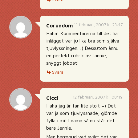
11 februari, 2007 kl. 23:47
Corundum
Haha! Kommentarerna till det här
inlägget var ju lika bra som själva
tjuvlyssningen. :) Dessutom ännu
en perfekt rubrik av Jannie,
snyggt jobbat!
Svara
12 februari, 2007 kl. 08:19
Cicci
Haha jag är fan lite stolt =) Det
var ja som tjuvlyssnade, glömde
fylla i mitt namn så nu står det
bara Jennie.
Men herregud vad svårt det var