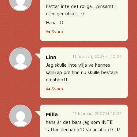
Fattar inte det roliga , pinsamt !
eller genialiskt.. :)
Haha :D
Svara
11 februari, 2007 kl. 10:04
Linn
Jag skulle inte vilja va hennes
sällskap om hon nu skulle beställa
en abbott
Svara
11 februari, 2007 kl. 10:29
Milla
haha är det bara jag som INTE
fattar denna? x’D va är abbot? :P