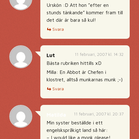
Urskön :D Att hon ”efter en
stunds tänkande” kommer fram till
det där är bara så kul!
Svara
11 februari, 2007 kl. 14:32
Lut
Bästa rubriken hittills xD
Milla: En Abbot är Chefen i
klostret, alltså munkarnas munk ;-)
Svara
11 februari, 2007 kl. 20:37
Matilda
Min syster beställde i ett
engelskspråkigt land så här:
– I would like a monk please!