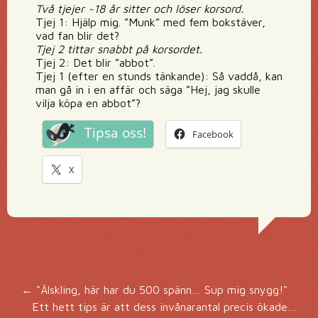
Två tjejer ~18 år sitter och löser korsord.
Tjej 1: Hjälp mig. ”Munk” med fem bokstäver,
vad fan blir det?
Tjej 2 tittar snabbt på korsordet.
Tjej 2: Det blir ”abbot”.
Tjej 1 (efter en stunds tänkande): Så vaddå, kan
man gå in i en affär och säga ”Hej, jag skulle
vilja köpa en abbot”?
Tipsa oss!
Facebook
X
Inläggsnavigering
←
"Älskling, här har du 500 spänn… Sup mig snygg!"
Ett hett tips är att dess invånarantal precis ökade…