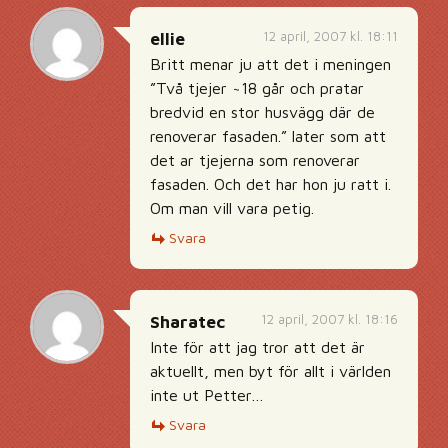
12 april, 2007 kl. 18:11
ellie
Britt menar ju att det i meningen
”Två tjejer ~18 går och pratar
bredvid en stor husvägg där de
renoverar fasaden.” later som att
det ar tjejerna som renoverar
fasaden. Och det har hon ju ratt i.
Om man vill vara petig.
Svara
12 april, 2007 kl. 18:16
Sharatec
Inte för att jag tror att det är
aktuellt, men byt för allt i världen
inte ut Petter…
Svara