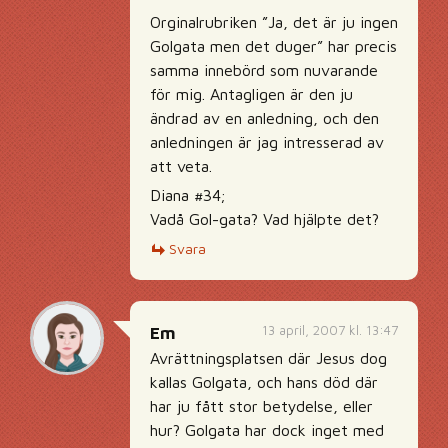
Orginalrubriken ”Ja, det är ju ingen
Golgata men det duger” har precis
samma innebörd som nuvarande
för mig. Antagligen är den ju
ändrad av en anledning, och den
anledningen är jag intresserad av
att veta.
Diana #34;
Vadå Gol-gata? Vad hjälpte det?
Svara
13 april, 2007 kl. 13:47
Em
Avrättningsplatsen där Jesus dog
kallas Golgata, och hans död där
har ju fått stor betydelse, eller
hur? Golgata har dock inget med