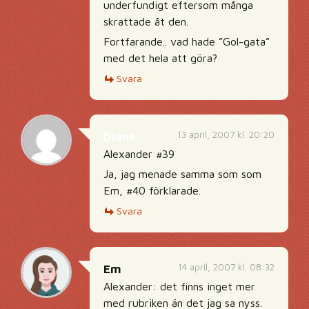
underfundigt eftersom många
skrattade åt den.
Fortfarande.. vad hade ”Gol-gata”
med det hela att göra?
Svara
13 april, 2007 kl. 20:20
Diana
Alexander #39
Ja, jag menade samma som som
Em, #40 förklarade.
Svara
14 april, 2007 kl. 08:32
Em
Alexander: det finns inget mer
med rubriken än det jag sa nyss.