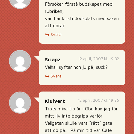
Försöker förstå budskapet med
rubriken,
vad har kristi dödsplats med saken
att göra?
Svara
12 april, 2007 kl. 19:32
Sirapz
Valhall syftar hon ju på, suck?
Svara
12 april, 2007 kl. 19:36
Kluivert
Trots mina tio år i Gbg kan jag för
mitt liv inte begripa varför
Vallgatan skulle vara ”rätt” gata
att dö på… På min tid var Café