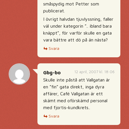
småspydig mot Petter som
publicerat.
I övrigt halvdan tjuvlyssning, faller
väl under kategorin ”.. ibland bara
knäppt”, för varför skulle en gata
vara bättre att dö på än nästa?
Svara
12 april, 2007 kl. 18:06
Gbg-bo
Skulle inte påstå att Vallgatan är
en ”fin” gata direkt, inga dyra
affärer, Café Vallgatan är ett
skämt med oförskämd personal
med fjortis-kundkrets..
Svara