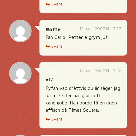
Svara
12 april, 2007 kl. 17:27
Roffe
Fan Carlo, Petter e grym ju!!!
Svara
12 april, 2007 kl. 17:32
Diana
#17
Fyfan vad orättvis du är säger jag
bara. Petter har gjort ett
kanonjobb. Han borde få en egen
affisch på Times Square.
Svara