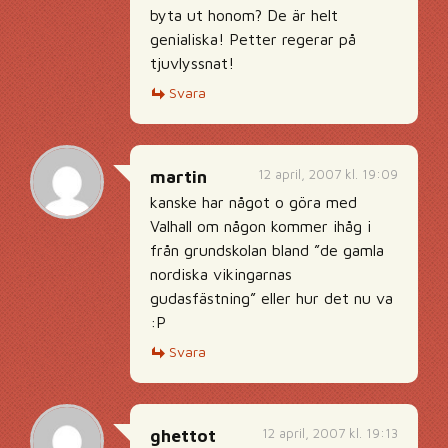
byta ut honom? De är helt
genialiska! Petter regerar på
tjuvlyssnat!
Svara
12 april, 2007 kl. 19:09
martin
kanske har något o göra med
Valhall om någon kommer ihåg i
från grundskolan bland ”de gamla
nordiska vikingarnas
gudasfästning” eller hur det nu va
:P
Svara
12 april, 2007 kl. 19:13
ghettot