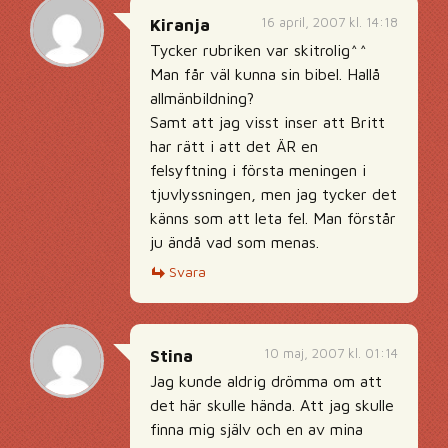
16 april, 2007 kl. 14:18
Kiranja
Tycker rubriken var skitrolig^^
Man får väl kunna sin bibel. Hallå
allmänbildning?
Samt att jag visst inser att Britt
har rätt i att det ÄR en
felsyftning i första meningen i
tjuvlyssningen, men jag tycker det
känns som att leta fel. Man förstår
ju ändå vad som menas.
Svara
10 maj, 2007 kl. 01:14
Stina
Jag kunde aldrig drömma om att
det här skulle hända. Att jag skulle
finna mig själv och en av mina