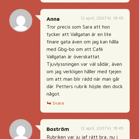
12 april, 2007 kl. 18:45
Anna
Tror precis som Sara att hon
tycker att Vallgatan är en lite
finare gata även om jag kan hålla
med Gbg-bo om att Café
Vallgatan är överskattat.
Tjuvlyssningen var väl sådär, även
om jag verkligen håller med tjejen
om att man blir rädd när man går
där. Petters rubrik höjde den dock
något.
Svara
12 april, 2007 kl. 18:45
Boström
Rubriken var ju iaf rätt bra, nu i