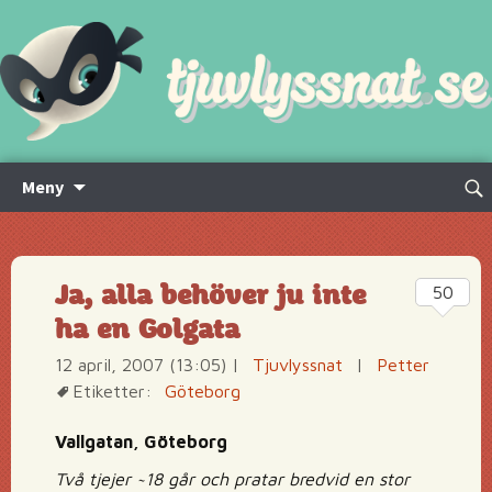
Hoppa
Sök
Meny
till
efte
innehåll
Ja, alla behöver ju inte
50
ha en Golgata
12 april, 2007 (13:05)
|
Tjuvlyssnat
|
Petter
Etiketter:
Göteborg
Vallgatan, Göteborg
Två tjejer ~18 går och pratar bredvid en stor