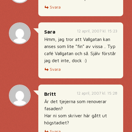
Svara
12 april, 2007 kl. 15:23
Sara
Hmm, jag tror att Vallgatan kan
anses som lite ”fin” av vissa .. Typ
café Vallgatan och så. Själv förstår
jag det inte, dock :)
Svara
12 april, 2007 kl. 15:28
Britt
Är det tjejerna som renoverar
fasaden?
Har ni som skriver här gått ut
högstadiet?
Svara