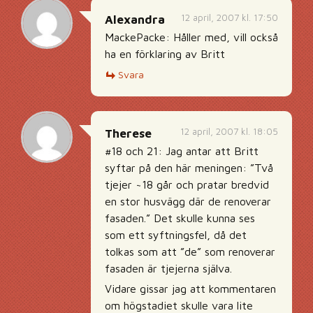
12 april, 2007 kl. 17:50
Alexandra
MackePacke: Håller med, vill också
ha en förklaring av Britt
Svara
12 april, 2007 kl. 18:05
Therese
#18 och 21: Jag antar att Britt
syftar på den här meningen: ”Två
tjejer ~18 går och pratar bredvid
en stor husvägg där de renoverar
fasaden.” Det skulle kunna ses
som ett syftningsfel, då det
tolkas som att ”de” som renoverar
fasaden är tjejerna själva.
Vidare gissar jag att kommentaren
om högstadiet skulle vara lite