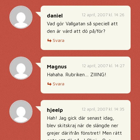
12 april, 2007 kl. 14:26
daniel
Vad gör Vallgatan så speciell att
den är värd att dö på/för?
Svara
12 april, 2007 kl. 14:27
Magnus
Hahaha. Rubriken… ZIIING!
Svara
12 april, 2007 kl. 14:35
hjeelp
Hah! Jag gick där senast idag,
blev skitskraj när de slängde ner
grejer därifrån fönstret! Men rätt