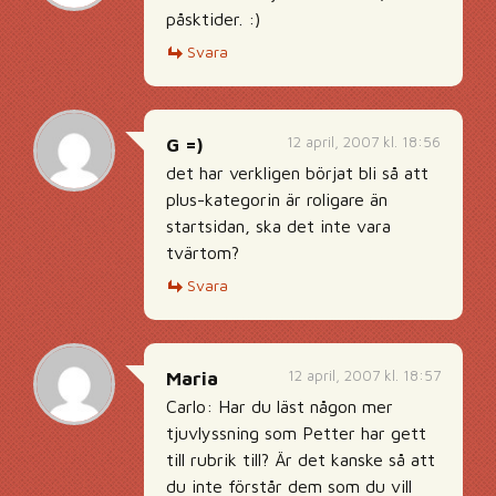
påsktider. :)
Svara
12 april, 2007 kl. 18:56
G =)
det har verkligen börjat bli så att
plus-kategorin är roligare än
startsidan, ska det inte vara
tvärtom?
Svara
12 april, 2007 kl. 18:57
Maria
Carlo: Har du läst någon mer
tjuvlyssning som Petter har gett
till rubrik till? Är det kanske så att
du inte förstår dem som du vill