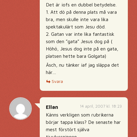
Det är iofs en dubbel betydelse.
1. Att dö på denna plats må vara
bra, men skulle inte vara lika
spektakulärt som Jesu död.
2. Gatan var inte lika fantastisk
som den ”gata” Jesus dog på (
Höhö, Jesus dog inte på en gata,
platsen hette bara Golgata)
Äsch, nu tänker iaf jag släppa det
här…
Svara
14 april, 2007 kl. 18:23
Ellan
Känns verkligen som rubrikerna
börjar tappa klass? De senaste har
mest förstört själva
tjuvlyssningen.