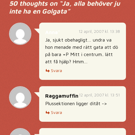
50 thoughts on “
Ja, alla behöver ju
inte ha en Golgata
”
12 april, 2007 kl. 13:38
Anna*
Ja, sjukt obehagligt… undra va
hon menade med rätt gata att dö
på bara =P Mitt i centrum.. lätt
att få hjälp? Hmm…
Svara
12 april, 2007 kl. 13:51
Raggamuffin
Plussektionen ligger ditåt ->
Svara