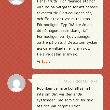
Haha, truth: Hon menade att hon
ville dö på Vallgatan för att hennes
favoritbutik Fiorucci ligger där,
och för att det var mitt i stan.
Förmodligen. Typ ”bättre än att
dö på någon annan slumgata”
Förmodligen var tjuvlyssningen
bättre på plats ;) Dessutom tycker
jag café vallgatan är urmysigt.
Hela vallgatan är mysig.
Svara
13 april, 2007 kl. 18:46
Alexander
Rubriken var inte kul alltså, iaf
inte om det var den enda
syftningen. Jag som fick för mig
att det var något riktigt