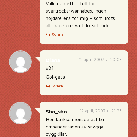
Vallgatan ett tillhåll för
svartrockarwannabes. Ingen
höjdare ens för mig – som trots
allt hade en svart fotsid rock….
Svara
12 april, 2007 kl. 20:03
Diana
#31
Gol-gata.
Svara
12 april, 2007 kl. 21:28
Sho_sho
Hon kankse menade att bli
omhändertagen av snygga
byggkillar.