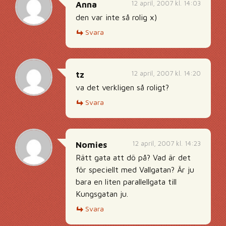
12 april, 2007 kl. 14:03
Anna
den var inte så rolig x)
Svara
12 april, 2007 kl. 14:20
tz
va det verkligen så roligt?
Svara
12 april, 2007 kl. 14:23
Nomies
Rätt gata att dö på? Vad är det
för speciellt med Vallgatan? Är ju
bara en liten parallellgata till
Kungsgatan ju.
Svara