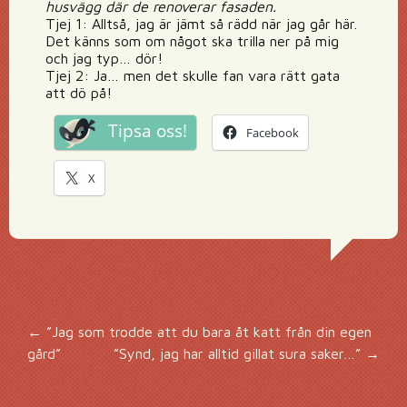
husvägg där de renoverar fasaden.
Tjej 1: Alltså, jag är jämt så rädd när jag går här.
Det känns som om något ska trilla ner på mig
och jag typ… dör!
Tjej 2: Ja… men det skulle fan vara rätt gata
att dö på!
Tipsa oss!
Facebook
X
Inläggsnavigering
←
”Jag som trodde att du bara åt katt från din egen
gård”
”Synd, jag har alltid gillat sura saker…”
→