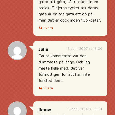
gator att göra, så rubriken är en
ordlek. Tjejerna tycker att deras
gata är en bra gata att dö på,
men det är dock ingen ”Gol-gata”.
Svara
13 april, 2007 kl. 16:09
Julia
Carlos kommentar var den
dummaste på länge. Och jag
måste hålla med, det var
förmodligen för att han inte
förstod dem.
Svara
13 april, 2007 kl. 18:31
Iknow