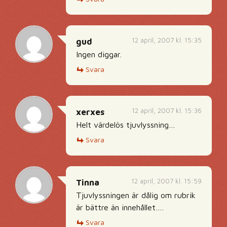
12 april, 2007 kl. 15:35
gud
Ingen diggar.
Svara
12 april, 2007 kl. 15:36
xerxes
Helt värdelös tjuvlyssning…
Svara
12 april, 2007 kl. 15:59
Tinna
Tjuvlyssningen är dålig om rubrik
är bättre än innehållet….
Svara