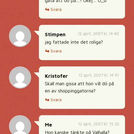
gata att dö på…! Okej… O_o
Svara
12 april, 2007 kl. 14:40
Stimpen
jag fattade inte det roliga?
Svara
12 april, 2007 kl. 14:51
Kristofer
Skall man gissa att hon vill dö på
en av shoppinggatorna?
Svara
12 april, 2007 kl. 15:22
Me
Hon kanske tänkte på Valhalla?