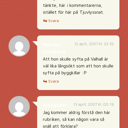
tänkte, här i kommentarerna,
istället för här på Tjuvlyssnat.
Svara
12 april, 2007 kl. 23:52
Marcus
Lundberg
Att hon skulle syfta på Valhall är
väl lika långsökt som att hon skulle
syfta på byggkillar :P
Svara
13 april, 2007 kl. 00:19
Alexander
Jag kommer aldrig förstå den här
rubriken, så kan någon vara så
snäll att förklara?