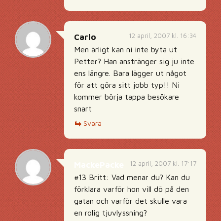
12 april, 2007 kl. 16:34
Carlo
Men ärligt kan ni inte byta ut
Petter? Han anstränger sig ju inte
ens längre. Bara lägger ut något
för att göra sitt jobb typ!! Ni
kommer börja tappa besökare
snart
Svara
12 april, 2007 kl. 17:17
MackePacke
#13 Britt: Vad menar du? Kan du
förklara varför hon vill dö på den
gatan och varför det skulle vara
en rolig tjuvlyssning?