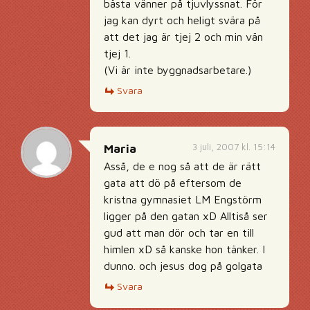
bästa vänner på tjuvlyssnat. För
jag kan dyrt och heligt svära på
att det jag är tjej 2 och min vän
tjej 1.
(Vi är inte byggnadsarbetare.)
Svara
3 juli, 2007 kl. 15:14
Maria
Asså, de e nog så att de är rätt
gata att dö på eftersom de
kristna gymnasiet LM Engstörm
ligger på den gatan xD Alltiså ser
gud att man dör och tar en till
himlen xD så kanske hon tänker. I
dunno. och jesus dog på golgata
Svara