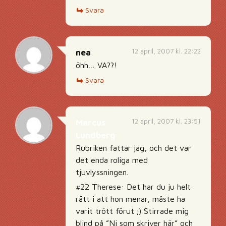
Svara
12 april, 2007 kl. 22:22
nea
öhh… VA??!
Svara
12 april, 2007 kl. 23:51
Marcus
Lundberg
Rubriken fattar jag, och det var
det enda roliga med
tjuvlyssningen.
#22 Therese: Det har du ju helt
rätt i att hon menar, måste ha
varit trött förut ;) Stirrade mig
blind på ”Ni som skriver här” och