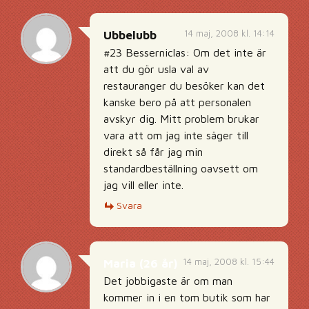
14 maj, 2008 kl. 14:14
Ubbelubb
#23 Besserniclas: Om det inte är
att du gör usla val av
restauranger du besöker kan det
kanske bero på att personalen
avskyr dig. Mitt problem brukar
vara att om jag inte säger till
direkt så får jag min
standardbeställning oavsett om
jag vill eller inte.
Svara
14 maj, 2008 kl. 15:44
Maria (26 år)
Det jobbigaste är om man
kommer in i en tom butik som har