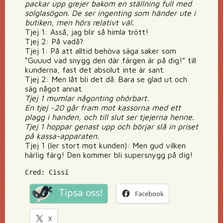
packar upp grejer bakom en ställning full med
solglasögon. De ser ingenting som händer ute i
butiken, men hörs relativt väl.
Tjej 1: Asså, jag blir så himla trött!
Tjej 2: På vadå?
Tjej 1: På att alltid behöva säga saker som
”Guuud vad snygg den där färgen är på dig!” till
kunderna, fast det absolut inte är sant.
Tjej 2: Men låt bli det då. Bara se glad ut och
säg något annat.
Tjej 1 mumlar någonting ohörbart.
En tjej ~20 går fram mot kassorna med ett
plagg i handen, och till slut ser tjejerna henne.
Tjej 1 hoppar genast upp och börjar slå in priset
på kassa-apparaten.
Tjej 1 (ler stort mot kunden): Men gud vilken
härlig färg! Den kommer bli supersnygg på dig!
Cred: Cissi
Tipsa oss!
Facebook
X