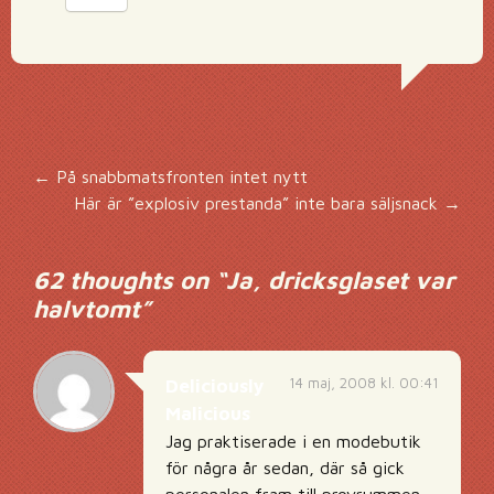
Inläggsnavigering
←
På snabbmatsfronten intet nytt
Här är ”explosiv prestanda” inte bara säljsnack
→
62 thoughts on “
Ja, dricksglaset var
halvtomt
”
14 maj, 2008 kl. 00:41
Deliciously
Malicious
Jag praktiserade i en modebutik
för några år sedan, där så gick