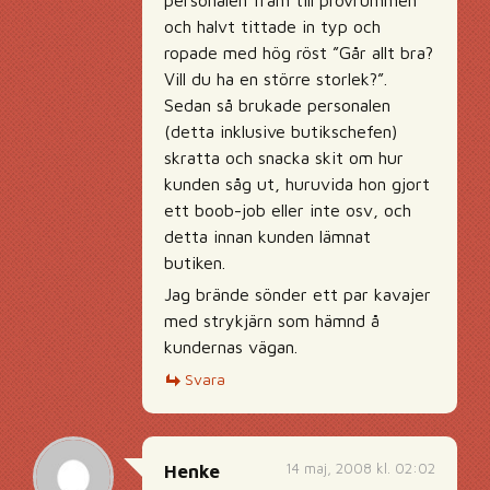
personalen fram till provrummen
och halvt tittade in typ och
ropade med hög röst ”Går allt bra?
Vill du ha en större storlek?”.
Sedan så brukade personalen
(detta inklusive butikschefen)
skratta och snacka skit om hur
kunden såg ut, huruvida hon gjort
ett boob-job eller inte osv, och
detta innan kunden lämnat
butiken.
Jag brände sönder ett par kavajer
med strykjärn som hämnd å
kundernas vägan.
Svara
14 maj, 2008 kl. 02:02
Henke