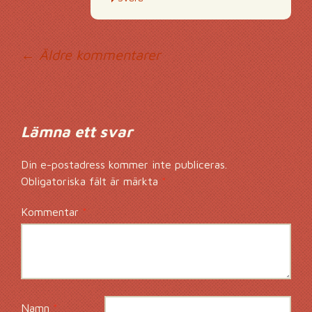
Kommentarsnavig
← Äldre kommentarer
Lämna ett svar
Din e-postadress kommer inte publiceras.
Obligatoriska fält är märkta
*
Kommentar
*
Namn
*