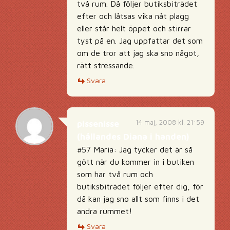
två rum. Då följer butiksbiträdet
efter och låtsas vika nåt plagg
eller står helt öppet och stirrar
tyst på en. Jag uppfattar det som
om de tror att jag ska sno något,
rätt stressande.
Svara
14 maj, 2008 kl. 21:59
pissenisse
(hållandes Diana i handen)
#57 Maria: Jag tycker det är så
gôtt när du kommer in i butiken
som har två rum och
butiksbiträdet följer efter dig, för
då kan jag sno allt som finns i det
andra rummet!
Svara