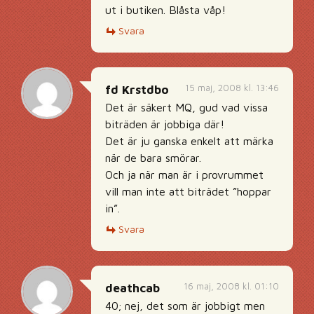
ut i butiken. Blåsta våp!
Svara
15 maj, 2008 kl. 13:46
fd Krstdbo
Det är säkert MQ, gud vad vissa
biträden är jobbiga där!
Det är ju ganska enkelt att märka
när de bara smörar.
Och ja när man är i provrummet
vill man inte att biträdet ”hoppar
in”.
Svara
16 maj, 2008 kl. 01:10
deathcab
40; nej, det som är jobbigt men