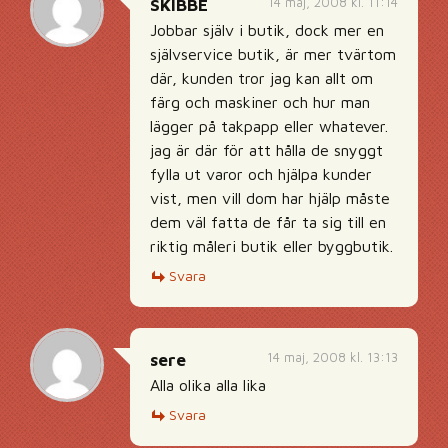
14 maj, 2008 kl. 11:14
SKIBBE
Jobbar själv i butik, dock mer en
självservice butik, är mer tvärtom
där, kunden tror jag kan allt om
färg och maskiner och hur man
lägger på takpapp eller whatever.
jag är där för att hålla de snyggt
fylla ut varor och hjälpa kunder
vist, men vill dom har hjälp måste
dem väl fatta de får ta sig till en
riktig måleri butik eller byggbutik.
Svara
14 maj, 2008 kl. 13:13
sere
Alla olika alla lika
Svara