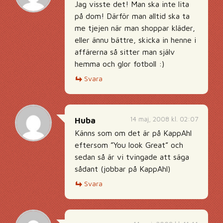
Jag visste det! Man ska inte lita
på dom! Därför man alltid ska ta
me tjejen när man shoppar kläder,
eller ännu bättre, skicka in henne i
affärerna så sitter man själv
hemma och glor fotboll :)
Svara
14 maj, 2008 kl. 02:07
Huba
Känns som om det är på KappAhl
eftersom ”You look Great” och
sedan så är vi tvingade att säga
sådant (jobbar på KappAhl)
Svara