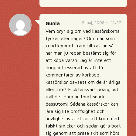
15 maj, 2008 kl. 12:57
Gunla
Vem bryr sig om vad kassörskorna
tycker eller säger? Om man som
kund kommit fram till kassan så
har man ju redan bestämt sig för
att köpa varan. Jag är inte ett
dugg intresserad av att få
kommentarer av korkade
kassörskor oavsett om de är ärliga
eller inte! Fruktansvärt poänglöst
ifall det bara är tomt snack
dessutom! Sådana kassörskor kan
lära sig lite proffsighet och
hövlighet istället för att köra med
falskt smicker och sedan göra bort
sig genom att prata skit som hörs