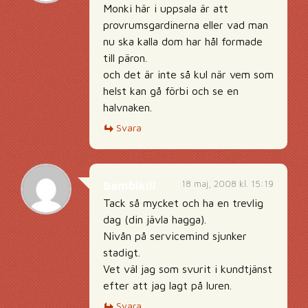
Monki här i uppsala är att
provrumsgardinerna eller vad man
nu ska kalla dom har hål formade
till päron.
och det är inte så kul när vem som
helst kan gå förbi och se en
halvnaken.
Svara
18 maj, 2008 kl. 15:19
Bambikill
Tack så mycket och ha en trevlig
dag (din jävla hagga).
Nivån på servicemind sjunker
stadigt.
Vet väl jag som svurit i kundtjänst
efter att jag lagt på luren.
Svara