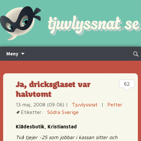
Hoppa
Sök
Meny
till
efte
innehåll
Ja, dricksglaset var
62
halvtomt
13 maj, 2008 (09:06)
|
Tjuvlyssnat
|
Petter
Etiketter:
Södra Sverige
Klädesbutik, Kristianstad
Två tjejer ~25 som jobbar i kassan sitter och