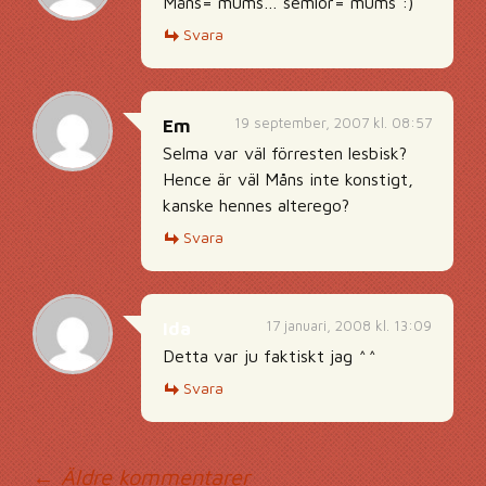
Måns= mums… semlor= mums :)
Svara
19 september, 2007 kl. 08:57
Em
Selma var väl förresten lesbisk?
Hence är väl Måns inte konstigt,
kanske hennes alterego?
Svara
17 januari, 2008 kl. 13:09
Ida
Detta var ju faktiskt jag ^^
Svara
← Äldre kommentarer