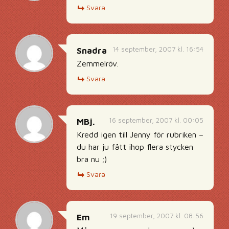
Svara
14 september, 2007 kl. 16:54
Snadra
Zemmelröv.
Svara
16 september, 2007 kl. 00:05
MBj.
Kredd igen till Jenny för rubriken –
du har ju fått ihop flera stycken
bra nu ;)
Svara
19 september, 2007 kl. 08:56
Em