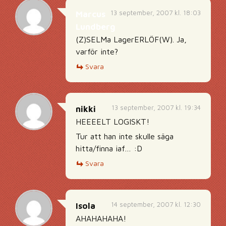
13 september, 2007 kl. 18:03
Marcus
Lundberg
(Z)SELMa LagerERLÖF(W). Ja,
varför inte?
Svara
13 september, 2007 kl. 19:34
nikki
HEEEELT LOGISKT!
Tur att han inte skulle säga
hitta/finna iaf… :D
Svara
14 september, 2007 kl. 12:30
Isola
AHAHAHAHA!