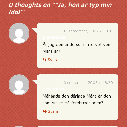
0 thoughts on “
"Ja, hon är typ min
Idol"
”
13 september, 2007 kl. 13:11
pissenisse
Är jag den ende som inte vet vem
Måns är?
Svara
13 september, 2007 kl. 13:20
pissenisse
Måhända den däringa Måns är den
som sitter på femhundringen?
Svara