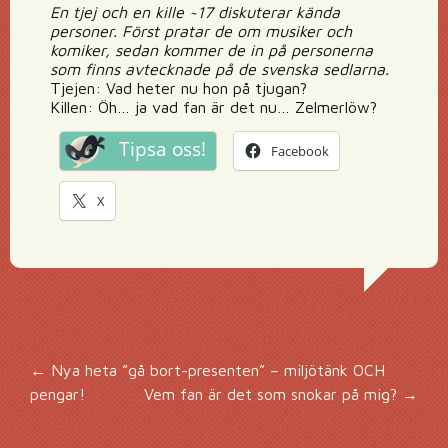
En tjej och en kille ~17 diskuterar kända
personer. Först pratar de om musiker och
komiker, sedan kommer de in på personerna
som finns avtecknade på de svenska sedlarna.
Tjejen: Vad heter nu hon på tjugan?
Killen: Öh… ja vad fan är det nu… Zelmerlöw?
Tipsa oss!
Facebook
X
Inläggsnavigering
←
Nya heta ”gå bort-presenten” – miljötänk OCH
pengar!
Vem fan är det som snokar på mig?
→