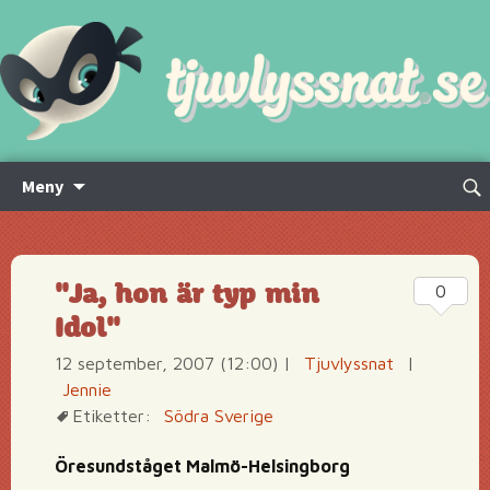
Hoppa
Sök
Meny
till
efte
innehåll
"Ja, hon är typ min
0
Idol"
12 september, 2007 (12:00)
|
Tjuvlyssnat
|
Jennie
Etiketter:
Södra Sverige
Öresundståget Malmö-Helsingborg