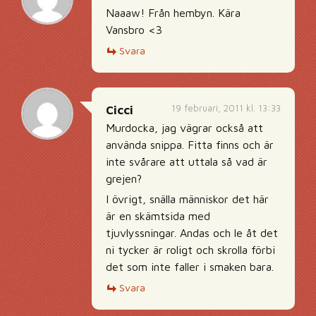
Naaaw! Från hembyn. Kära
Vansbro <3
Svara
19 februari, 2011 kl. 13:33
Cicci
Murdocka, jag vägrar också att
använda snippa. Fitta finns och är
inte svårare att uttala så vad är
grejen?
I övrigt, snälla människor det här
är en skämtsida med
tjuvlyssningar. Andas och le åt det
ni tycker är roligt och skrolla förbi
det som inte faller i smaken bara.
Svara