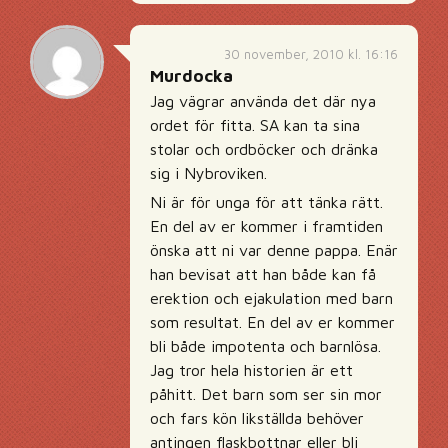
30 november, 2010 kl. 16:16
Murdocka
Jag vägrar använda det där nya
ordet för fitta. SA kan ta sina
stolar och ordböcker och dränka
sig i Nybroviken.
Ni är för unga för att tänka rätt.
En del av er kommer i framtiden
önska att ni var denne pappa. Enär
han bevisat att han både kan få
erektion och ejakulation med barn
som resultat. En del av er kommer
bli både impotenta och barnlösa.
Jag tror hela historien är ett
påhitt. Det barn som ser sin mor
och fars kön likställda behöver
antingen flaskbottnar eller bli