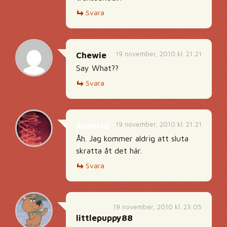
Svara
19 november, 2010 kl. 21:21
Chewie
Say What??
Svara
19 november, 2010 kl. 21:21
Anahita
Åh. Jag kommer aldrig att sluta
skratta åt det här.
Svara
19 november, 2010 kl. 23:05
littlepuppy88