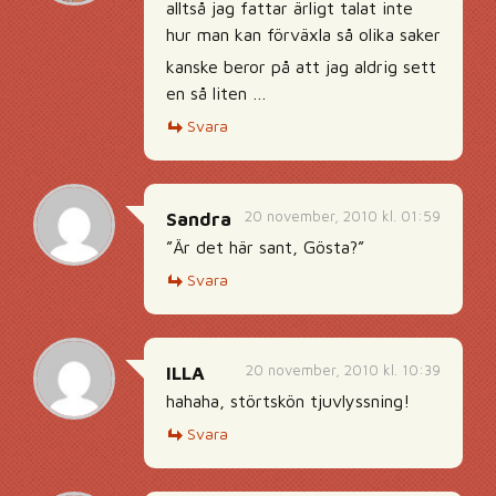
alltså jag fattar ärligt talat inte
hur man kan förväxla så olika saker
kanske beror på att jag aldrig sett
en så liten …
Svara
20 november, 2010 kl. 01:59
Sandra
”Är det här sant, Gösta?”
Svara
20 november, 2010 kl. 10:39
ILLA
hahaha, störtskön tjuvlyssning!
Svara