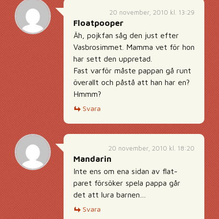
20 november, 2010 kl. 13:29
Floatpooper
Äh, pojkfan såg den just efter
Vasbrosimmet. Mamma vet för hon
har sett den uppretad.
Fast varför måste pappan gå runt
överallt och påstå att han har en?
Hmmm?
Svara
20 november, 2010 kl. 18:20
Mandarin
Inte ens om ena sidan av flat-
paret försöker spela pappa går
det att lura barnen…
Svara