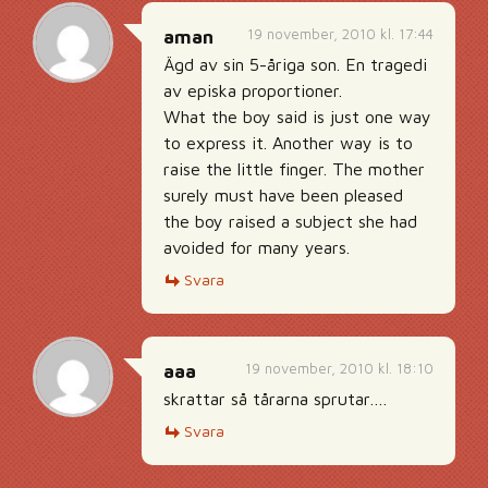
19 november, 2010 kl. 17:44
aman
Ägd av sin 5-åriga son. En tragedi
av episka proportioner.
What the boy said is just one way
to express it. Another way is to
raise the little finger. The mother
surely must have been pleased
the boy raised a subject she had
avoided for many years.
Svara
19 november, 2010 kl. 18:10
aaa
skrattar så tårarna sprutar….
Svara