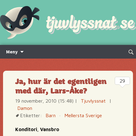
Hoppa
Sök
Meny
till
efte
innehåll
Ja, hur är det egentligen
29
med där, Lars-Åke?
19 november, 2010 (15:48)
|
Tjuvlyssnat
|
Damon
Etiketter:
Barn
·
Mellersta Sverige
Konditori, Vansbro