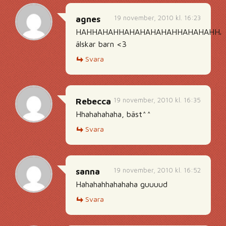
19 november, 2010 kl. 16:23
agnes
HAHHAHAHHAHAHAHAHAHHAHAHAHHA
älskar barn <3
Svara
19 november, 2010 kl. 16:35
Rebecca
Hhahahahaha, bäst^^
Svara
19 november, 2010 kl. 16:52
sanna
Hahahahhahahaha guuuud
Svara