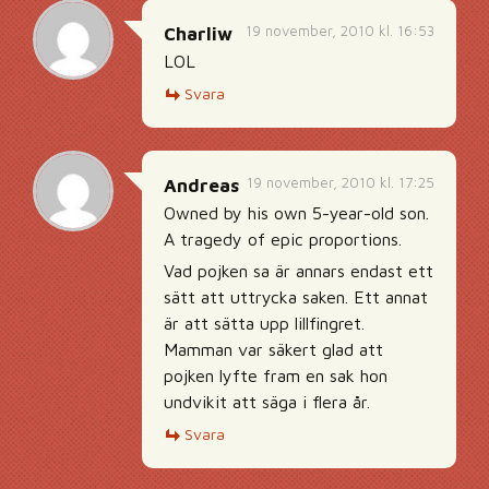
19 november, 2010 kl. 16:53
Charliw
LOL
Svara
19 november, 2010 kl. 17:25
Andreas
Owned by his own 5-year-old son.
A tragedy of epic proportions.
Vad pojken sa är annars endast ett
sätt att uttrycka saken. Ett annat
är att sätta upp lillfingret.
Mamman var säkert glad att
pojken lyfte fram en sak hon
undvikit att säga i flera år.
Svara