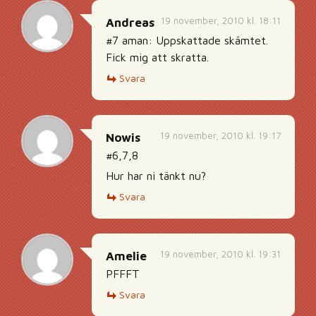
19 november, 2010 kl. 18:11
Andreas
#7 aman: Uppskattade skämtet.
Fick mig att skratta.
Svara
19 november, 2010 kl. 19:17
Nowis
#6,7,8
Hur har ni tänkt nu?
Svara
19 november, 2010 kl. 19:31
Amelie
PFFFT
Svara