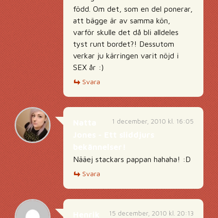
född. Om det, som en del ponerar,
att bägge är av samma kön,
varför skulle det då bli alldeles
tyst runt bordet?! Dessutom
verkar ju kärringen varit nöjd i
SEX år :)
Svara
1 december, 2010 kl. 16:05
Natta
Jones - Ett sliddjurs
bekännelser!
Nääej stackars pappan hahaha! :D
Svara
15 december, 2010 kl. 20:13
Henrik