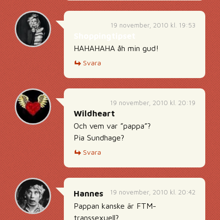
19 november, 2010 kl. 19:53
Shoppingtipset
HAHAHAHA åh min gud!
Svara
19 november, 2010 kl. 20:19
Wildheart
Och vem var ”pappa”?
Pia Sundhage?
Svara
19 november, 2010 kl. 20:42
Hannes
Pappan kanske är FTM-
transsexuell?