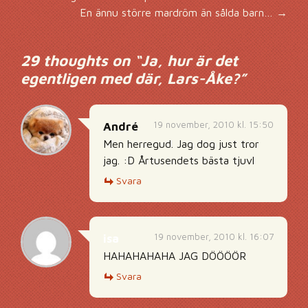
Inläggsnavigering
En ännu större mardröm än sålda barn…
→
29 thoughts on “
Ja, hur är det
egentligen med där, Lars-Åke?
”
19 november, 2010 kl. 15:50
André
Men herregud. Jag dog just tror
jag. :D Årtusendets bästa tjuvl
Svara
19 november, 2010 kl. 16:07
isa
HAHAHAHAHA JAG DÖÖÖÖR
Svara