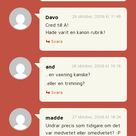
26 oktober, 2006 kl. 11:48
Davo
Cred till A!
Hade varit en kanon rubrik!
Svara
26 oktober, 2006 kl. 19:16
and
.. en vaxning kanske?
..eller en trimning?
Svara
27 oktober, 2006 kl. 18:24
madde
Undrar precis som tidigare om det
var medvetet eller omedvetet? :P