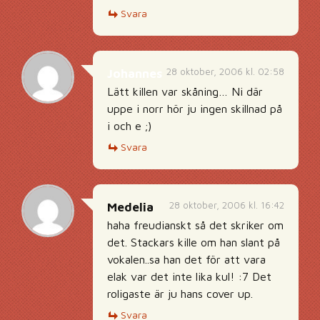
Svara
28 oktober, 2006 kl. 02:58
Johannes
Lätt killen var skåning… Ni där
uppe i norr hör ju ingen skillnad på
i och e ;)
Svara
28 oktober, 2006 kl. 16:42
Medelia
haha freudianskt så det skriker om
det. Stackars kille om han slant på
vokalen..sa han det för att vara
elak var det inte lika kul! :7 Det
roligaste är ju hans cover up.
Svara