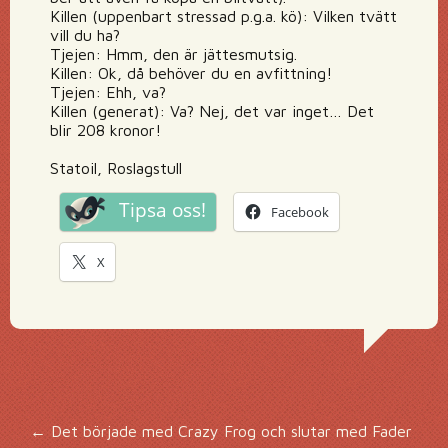
Killen (uppenbart stressad p.g.a. kö): Vilken tvätt
vill du ha?
Tjejen: Hmm, den är jättesmutsig.
Killen: Ok, då behöver du en avfittning!
Tjejen: Ehh, va?
Killen (generat): Va? Nej, det var inget… Det
blir 208 kronor!
Statoil, Roslagstull
Tipsa oss!
Facebook
X
←
Det började med Crazy Frog och slutar med Fader