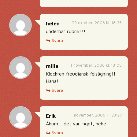
29 oktober, 2006 kl. 18:35
helen
underbar rubrik!!!
Svara
1 november, 2006 kl. 13:05
milla
Klockren freudiansk felsägning!!
Haha!
Svara
1 november, 2006 kl. 23:27
Erik
Ähum… det var inget, hehe!
Svara