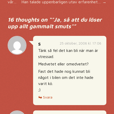
Inläggsnavigering
vår…
Han talade uppenbarligen utav erfarenhet…
→
16 thoughts on “
"Ja, så att du löser
upp allt gammalt smuts"
”
25 oktober, 2006 kl. 17:06
S
Tänk så fel det kan bli när man är
stressad.
Medvetet eller omedvetet?
Fast det hade nog kunnat bli
något i bilen om det inte hade
varit kö.
;)
Svara