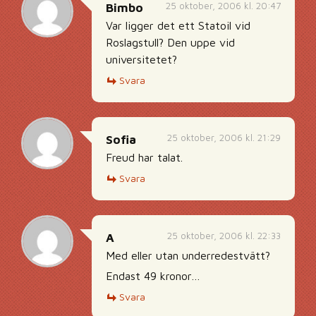
25 oktober, 2006 kl. 20:47
Bimbo
Var ligger det ett Statoil vid
Roslagstull? Den uppe vid
universitetet?
Svara
25 oktober, 2006 kl. 21:29
Sofia
Freud har talat.
Svara
25 oktober, 2006 kl. 22:33
A
Med eller utan underredestvätt?
Endast 49 kronor…
Svara