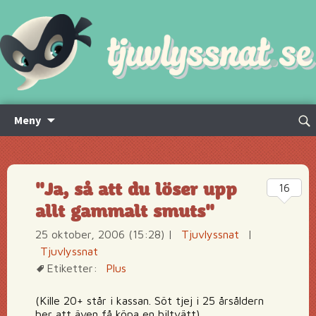
Hoppa
Sök
Meny
till
efte
innehåll
"Ja, så att du löser upp
16
allt gammalt smuts"
25 oktober, 2006 (15:28)
|
Tjuvlyssnat
|
Tjuvlyssnat
Etiketter:
Plus
(Kille 20+ står i kassan. Söt tjej i 25 årsåldern
ber att även få köpa en biltvätt).