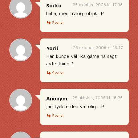
25 oktober, 2006 kl. 17:38
Sorku
haha, men tråkig rubrik :P
Svara
25 oktober, 2006 kl. 18:17
Yorii
Han kunde väl lika gärna ha sagt
avfettning ?
Svara
25 oktober, 2006 kl. 18:25
Anonym
jag tyckte den va rolig.. :P
Svara