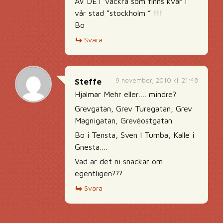
AV DET vackra som finns kvar i
vår stad ”stockholm ” !!!
Bo
Svara
9 november, 2010 kl. 21:48
Steffe
Hjalmar Mehr eller…. mindre?
Grevgatan, Grev Turegatan, Grev
Magnigatan, Grevéostgatan
Bo i Tensta, Sven I Tumba, Kalle i
Gnesta….
Vad är det ni snackar om
egentligen???
Svara