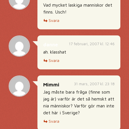
Vad mycket laskiga manniskor det
finns. Usch!
Svara
17 februari, 2007 kl. 12:46
danne
ah. klasshat
Svara
31 mars, 2007 kl. 23:18
Mimmi
Jag måste bara fråga (finne som
jag är) varför är det så hemskt att
nia människor? Varför gör man inte
det här i Sverige?
Svara