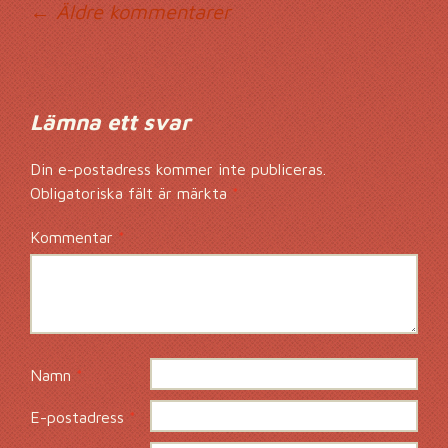
Kommentarsnavig
← Äldre kommentarer
Lämna ett svar
Din e-postadress kommer inte publiceras.
Obligatoriska fält är märkta
*
Kommentar
*
Namn
*
E-postadress
*