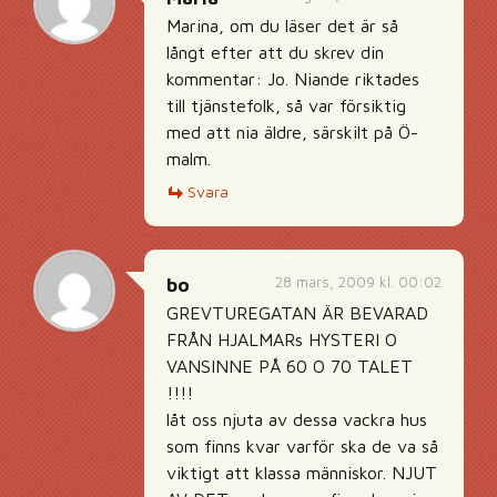
Marina, om du läser det är så
långt efter att du skrev din
kommentar: Jo. Niande riktades
till tjänstefolk, så var försiktig
med att nia äldre, särskilt på Ö-
malm.
Svara
28 mars, 2009 kl. 00:02
bo
GREVTUREGATAN ÄR BEVARAD
FRÅN HJALMARs HYSTERI O
VANSINNE PÅ 60 O 70 TALET
!!!!
låt oss njuta av dessa vackra hus
som finns kvar varför ska de va så
viktigt att klassa människor. NJUT