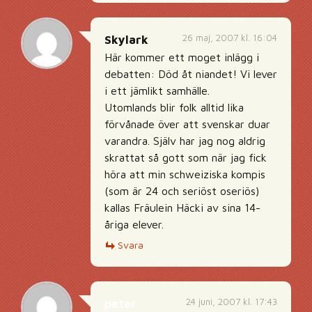
26 maj, 2007 kl. 16:04
Skylark
Här kommer ett moget inlägg i
debatten: Död åt niandet! Vi lever
i ett jämlikt samhälle.
Utomlands blir folk alltid lika
förvånade över att svenskar duar
varandra. Själv har jag nog aldrig
skrattat så gott som när jag fick
höra att min schweiziska kompis
(som är 24 och seriöst oseriös)
kallas Fräulein Häcki av sina 14-
åriga elever.
Svara
24 juni, 2007 kl. 17:43
peter