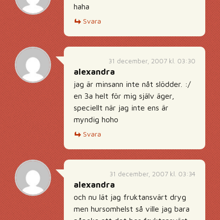
haha
Svara
31 december, 2007 kl. 03:30
alexandra
jag är minsann inte nåt slödder. :/
en 3a helt för mig själv äger,
speciellt när jag inte ens är
myndig hoho
Svara
31 december, 2007 kl. 03:34
alexandra
och nu lät jag fruktansvärt dryg
men hursomhelst så ville jag bara