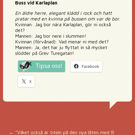
Buss vid Karlaplan
En äldre herre, elegant klädd i rock och hatt
pratar med en kvinna på bussen om var de bor
.
Kvinnan: Jag bor nära Karlaplan, gör ni också
det?
Mannen: Jag bor nere i slummen!
Kvinnan (förvånad): Vad menar ni med det?
Mannen: Ja, det har ju flyttat in så mycket
slödder på Grev Turegatan!
Tipsa oss!
Facebook
X
←
"Vilket också är titeln på den nya låten med R.