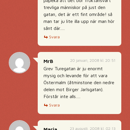
påpeka att det bor fruktansvärt
trevliga människor på just den
gatan, det är ett fint område! så
man tar ju lite illa upp när man hör
sånt där….
Svara
20 januari, 2008 kl. 20:51
MrB
Grev Turegatan är ju enormt
mysig och levande för att vara
Östermalm (åtminstone den nedre
delen mot Birger Jarlsgatan).
Förstår inte alls….
Svara
23 augusti, 2008 kl. 02:13
Maria