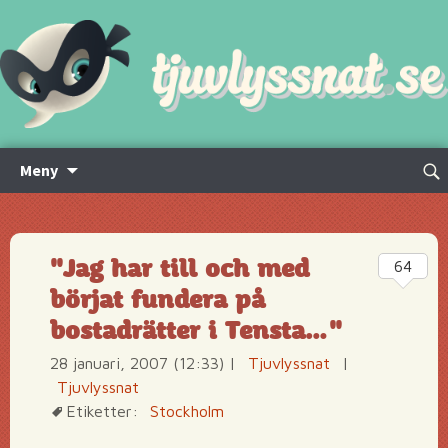
Hoppa
Sök
Meny
till
efte
innehåll
"Jag har till och med
64
börjat fundera på
bostadrätter i Tensta…"
28 januari, 2007 (12:33)
|
Tjuvlyssnat
|
Tjuvlyssnat
Etiketter:
Stockholm