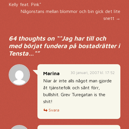
Inläggsnavigering
Kelly feat. Pink"
Någonstans mellan blommor och bin gick det lite
snett
→
64 thoughts on “
"Jag har till och
med börjat fundera på bostadrätter i
Tensta…"
”
30 januari, 2007 kl. 17:52
Marina
Niar är inte alls något man gjorde
åt tjänstefolk och sånt förr,
bulllshit. Grev Turegatan is the
shit!
Svara