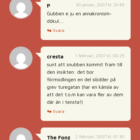
30 januari, 2007 kl. 23:40
P
Gubben e ju en annakronism-
dökul….
Svara
1 februari, 2007 kl. 00:25
cresta
sunt att snubben kommit fram till
den insikten: det bor
förmodlingen en del slödder på
grev turegatan (har en känsla av
att det t.o.m kan vara fler av dem
där än i tensta!)
Svara
2 februari, 2007 kl. 01:30
The Fonz