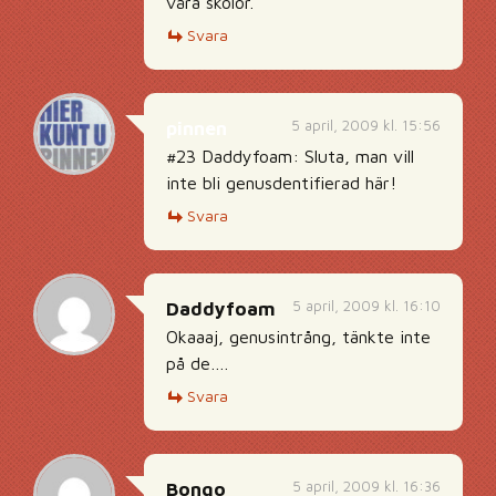
våra skolor.
Svara
5 april, 2009 kl. 15:56
pinnen
#23 Daddyfoam: Sluta, man vill
inte bli genusdentifierad här!
Svara
5 april, 2009 kl. 16:10
Daddyfoam
Okaaaj, genusintrång, tänkte inte
på de….
Svara
5 april, 2009 kl. 16:36
Bongo