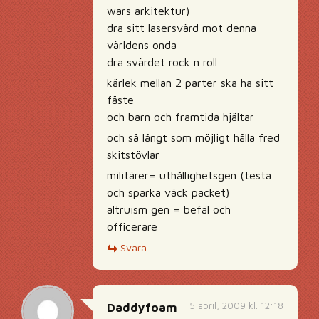
wars arkitektur)
dra sitt lasersvärd mot denna
världens onda
dra svärdet rock n roll
kärlek mellan 2 parter ska ha sitt
fäste
och barn och framtida hjältar
och så långt som möjligt hålla fred
skitstövlar
militärer= uthållighetsgen (testa
och sparka väck packet)
altruism gen = befäl och
officerare
Svara
5 april, 2009 kl. 12:18
Daddyfoam