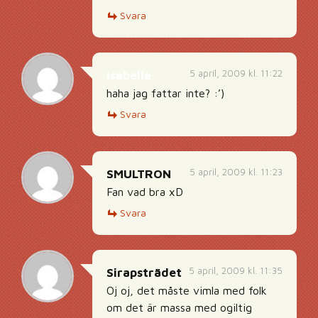
Svara
5 april, 2009 kl. 11:22
isabelle
haha jag fattar inte? :’)
Svara
5 april, 2009 kl. 11:23
SMULTRON
Fan vad bra xD
Svara
5 april, 2009 kl. 11:35
Sirapsträdet
Oj oj, det måste vimla med folk
om det är massa med ogiltig