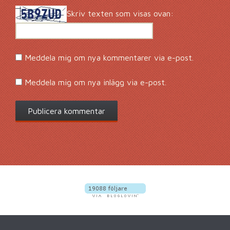
Skriv texten som visas ovan:
Meddela mig om nya kommentarer via e-post.
Meddela mig om nya inlägg via e-post.