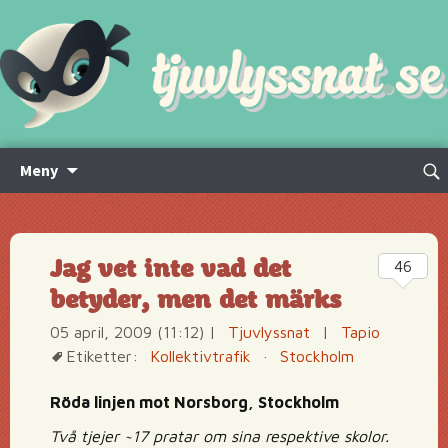
Hoppa
Sök
Meny
till
efte
innehåll
Jag vet inte vad det
46
betyder, men det märks
05 april, 2009 (11:12)
|
Tjuvlyssnat
|
Tapio
Etiketter:
Kollektivtrafik
·
Stockholm
Röda linjen mot Norsborg, Stockholm
Två tjejer ~17 pratar om sina respektive skolor.