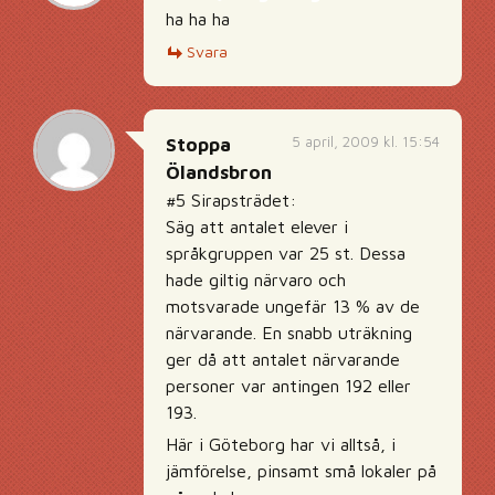
ha ha ha
Svara
5 april, 2009 kl. 15:54
Stoppa
Ölandsbron
#5 Sirapsträdet:
Säg att antalet elever i
språkgruppen var 25 st. Dessa
hade giltig närvaro och
motsvarade ungefär 13 % av de
närvarande. En snabb uträkning
ger då att antalet närvarande
personer var antingen 192 eller
193.
Här i Göteborg har vi alltså, i
jämförelse, pinsamt små lokaler på