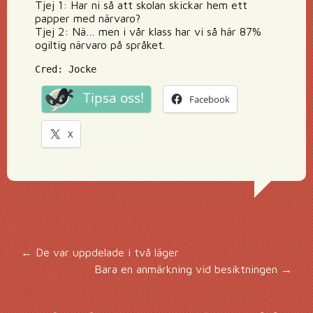
Tjej 1: Har ni så att skolan skickar hem ett
papper med närvaro?
Tjej 2: Nä… men i vår klass har vi så här 87%
ogiltig närvaro på språket.
Cred: Jocke
Tipsa oss!
Facebook
X
Inläggsnavigering
←
De var uppdelade i två läger
Bara en anmärkning vid besiktningen
→