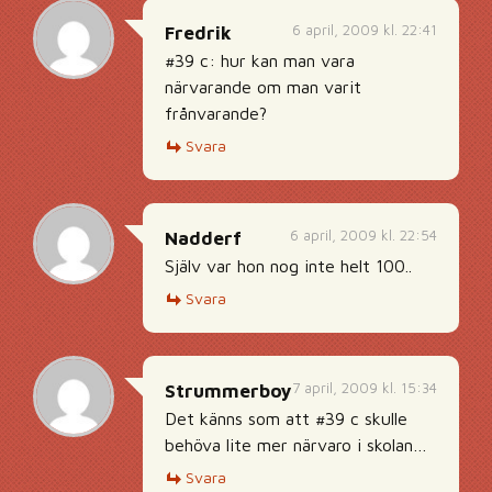
6 april, 2009 kl. 22:41
Fredrik
#39 c: hur kan man vara
närvarande om man varit
frånvarande?
Svara
6 april, 2009 kl. 22:54
Nadderf
Själv var hon nog inte helt 100..
Svara
7 april, 2009 kl. 15:34
Strummerboy
Det känns som att #39 c skulle
behöva lite mer närvaro i skolan…
Svara