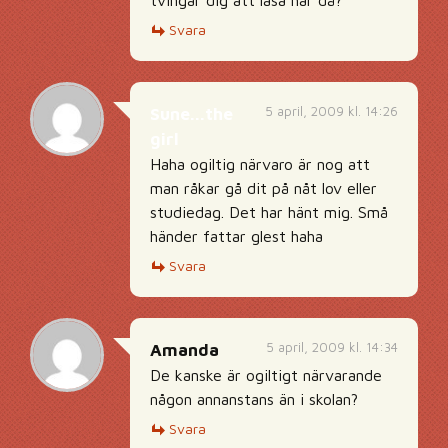
tvingar dig att läsa här då?
Svara
5 april, 2009 kl. 14:26
Sune...the
girl
Haha ogiltig närvaro är nog att
man råkar gå dit på nåt lov eller
studiedag. Det har hänt mig. Små
händer fattar glest haha
Svara
5 april, 2009 kl. 14:34
Amanda
De kanske är ogiltigt närvarande
någon annanstans än i skolan?
Svara