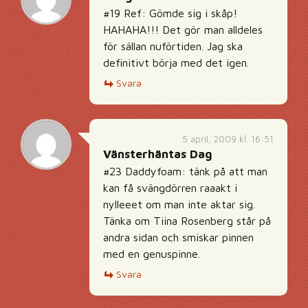
#19 Ref: Gömde sig i skåp!
HAHAHA!!! Det gör man alldeles
för sällan nuförtiden. Jag ska
definitivt börja med det igen.
Svara
5 april, 2009 kl. 16:51
Vänsterhäntas Dag
#23 Daddyfoam: tänk på att man
kan få svängdörren raaakt i
nylleeet om man inte aktar sig.
Tänka om Tiina Rosenberg står på
andra sidan och smiskar pinnen
med en genuspinne.
Svara