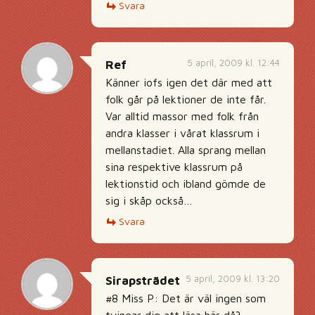
Svara
5 april, 2009 kl. 12:44
Ref
Känner iofs igen det där med att
folk går på lektioner de inte får.
Var alltid massor med folk från
andra klasser i vårat klassrum i
mellanstadiet. Alla sprang mellan
sina respektive klassrum på
lektionstid och ibland gömde de
sig i skåp också…
Svara
5 april, 2009 kl. 13:20
Sirapsträdet
#8 Miss P: Det är väl ingen som