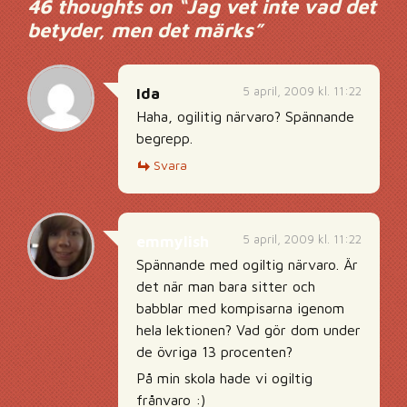
46 thoughts on “
Jag vet inte vad det
betyder, men det märks
”
5 april, 2009 kl. 11:22
Ida
Haha, ogilitig närvaro? Spännande
begrepp.
Svara
5 april, 2009 kl. 11:22
emmylish
Spännande med ogiltig närvaro. Är
det när man bara sitter och
babblar med kompisarna igenom
hela lektionen? Vad gör dom under
de övriga 13 procenten?
På min skola hade vi ogiltig
frånvaro :)