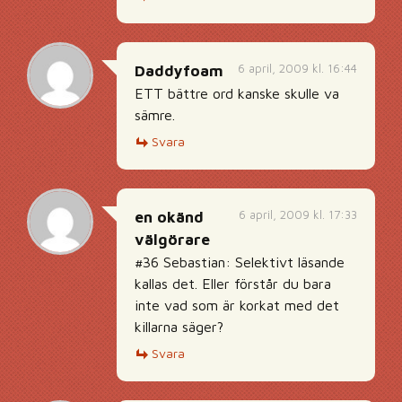
6 april, 2009 kl. 16:44
Daddyfoam
ETT bättre ord kanske skulle va
sämre.
Svara
6 april, 2009 kl. 17:33
en okänd
välgörare
#36 Sebastian: Selektivt läsande
kallas det. Eller förstår du bara
inte vad som är korkat med det
killarna säger?
Svara