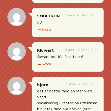
5 april, 2009 kl. 12:08
SMULTRON
xD
Svara
5 april, 2009 kl. 12:09
Kluivert
Bevare oss för framtiden!
Svara
5 april, 2009 kl. 12:12
bjorn
det är bättre med en star wars
värld
socialbidrag i väntan på utbildning
bibliotek med alla böcker (star