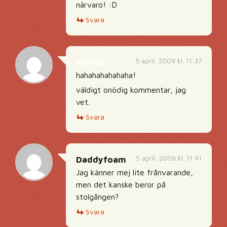
närvaro! :D
Svara
5 april, 2009 kl. 11:37
manda
hahahahahahaha!
väldigt onödig kommentar, jag
vet.
Svara
5 april, 2009 kl. 11:41
Daddyfoam
Jag känner mej lite frånvarande,
men det kanske beror på
stolgången?
Svara