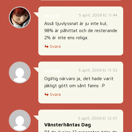
5 april, 2009 kl. 11:44
Miss P
Asså tjuvlyssnat är ju inte kul,
98% är påhittat och de resterande
2% är inte ens roliga.
Svara
5 april, 2009 kl. 11:53
Vickan
Ogiltig närvaro ja, det hade varit
jäkligt gött om sånt fanns :P
Svara
5 april, 2009 kl. 12:01
Vänsterhäntas Dag