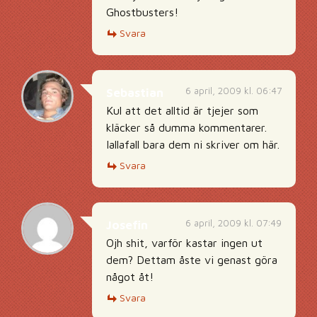
Ghostbusters!
Svara
6 april, 2009 kl. 06:47
Sebastian
Kul att det alltid är tjejer som
kläcker så dumma kommentarer.
Iallafall bara dem ni skriver om här.
Svara
6 april, 2009 kl. 07:49
Josefin
Ojh shit, varför kastar ingen ut
dem? Dettam åste vi genast göra
något åt!
Svara