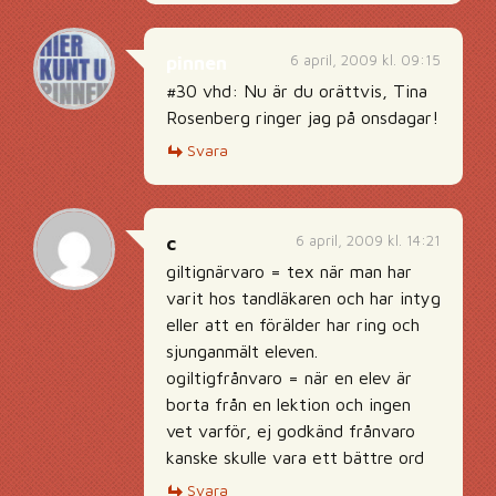
6 april, 2009 kl. 09:15
pinnen
#30 vhd: Nu är du orättvis, Tina
Rosenberg ringer jag på onsdagar!
Svara
6 april, 2009 kl. 14:21
c
giltignärvaro = tex när man har
varit hos tandläkaren och har intyg
eller att en förälder har ring och
sjunganmält eleven.
ogiltigfrånvaro = när en elev är
borta från en lektion och ingen
vet varför, ej godkänd frånvaro
kanske skulle vara ett bättre ord
Svara