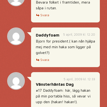
Bevara folket i framtiden, mera
såpa i rutan.
Svara
5 april, 2009 kl. 12:20
Daddyfoam
Bjorn for president.( kan nån hjälpa
mej med min haka som ligger på
golvet?)
Svara
5 april, 2009 kl. 12:33
Vänsterhäntas Dag
#17 Daddyfoam: här, lägg hakan
på min portabla hiss, så vevar vi
upp den (hakan! hakan!).