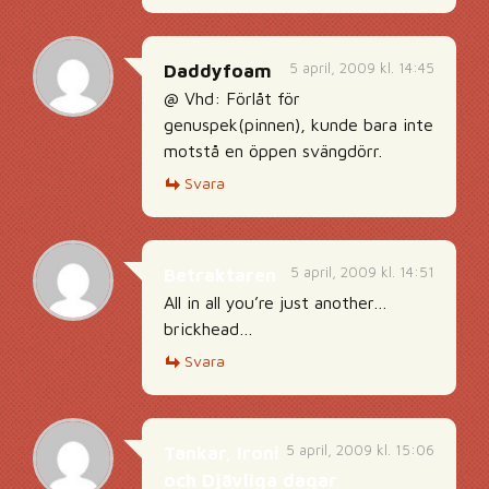
5 april, 2009 kl. 14:45
Daddyfoam
@ Vhd: Förlåt för
genuspek(pinnen), kunde bara inte
motstå en öppen svängdörr.
Svara
5 april, 2009 kl. 14:51
Betraktaren
All in all you’re just another…
brickhead…
Svara
5 april, 2009 kl. 15:06
Tankar, Ironi
och Djävliga dagar