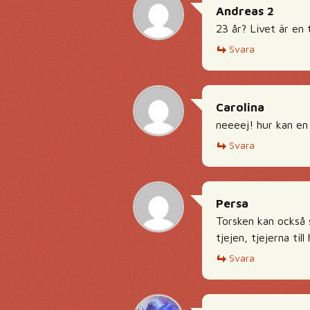
Andreas 2
23 år? Livet är en 
Svara
Carolina
neeeej! hur kan en
Svara
Persa
Torsken kan också 
tjejen, tjejerna till 
Svara