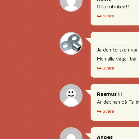
Gilla rubriken!!
Svara
Carl-Gustav
Ja den torsken var j
Men alla vägar bär 
Svara
Rasmus H
Är det han på Talli
Svara
Anges