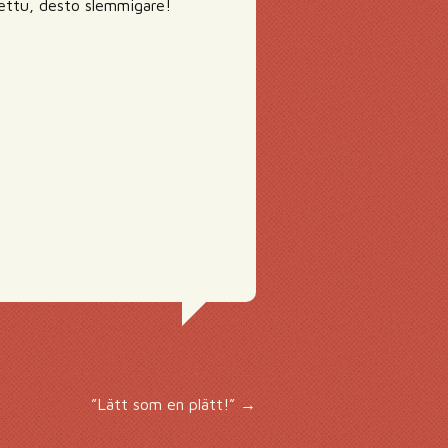
 vettu, desto slemmigare!
”Lätt som en plätt!”
→