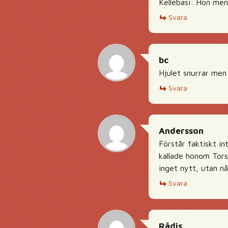
Kellebasi: Hon men
Svara
bc
Hjulet snurrar men
Svara
Andersson
Förstår faktiskt i
kallade honom Tors
inget nytt, utan nå
Svara
Rådis