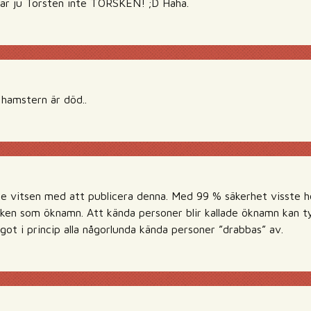
ar ju Torsten inte TORSKEN! ;D Haha.
 hamstern är död..
nte vitsen med att publicera denna. Med 99 % säkerhet visste 
ken som öknamn. Att kända personer blir kallade öknamn kan ty
got i princip alla någorlunda kända personer ”drabbas” av.