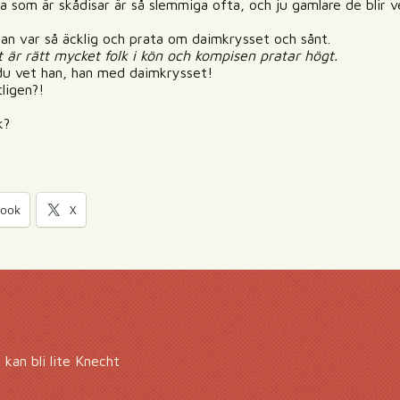
arna som är skådisar är så slemmiga ofta, och ju gamlare de blir
 han var så äcklig och prata om daimkrysset och sånt.
t är rätt mycket folk i kön och kompisen pratar högt.
, du vet han, han med daimkrysset!
ligen?!
k?
book
X
kan bli lite Knecht