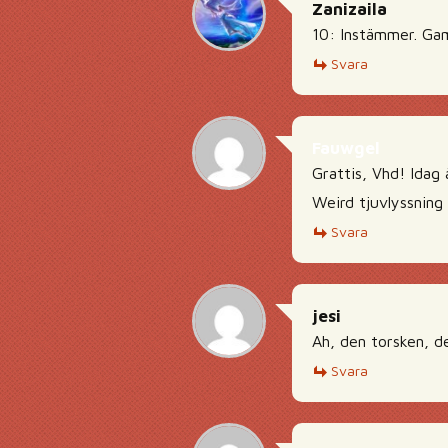
Zanizaila
10: Instämmer. Ga
Svara
Fauwgel
Grattis, Vhd! Idag 
Weird tjuvlyssning 
Svara
jesi
Ah, den torsken, d
Svara