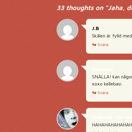
33 thoughts on “
Jaha, d
J.B
Skålen är fylld me
Svara
kellebasi
SNÄLLA! kan någon 
xoxo kellebasi
Svara
tobys.se - En s
HAHAHAHAHAHAH