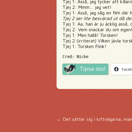
Tjej 1: Asså, jag tycker att kill
Tjej 2: Mmm… jag vet!
Tjej 1: Asså, jag såg en film där
Tjej 2 ser lite besvärad ut då de
Tjej 1: Aa, han är ju äcklig asså
Tjej 2: Vem snackar du om egent
Tjej 1: Men hallå! Torsken!
Tjej 2 (irriterat) Vilken jävla tors
Tjej 1: Torsken Flink!
Cred: Nicke
Tipsa oss!
Face
Inläggsnavigering
←
Det sätter sig i luftvägarna, man 