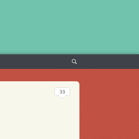
Sök
efter:
33