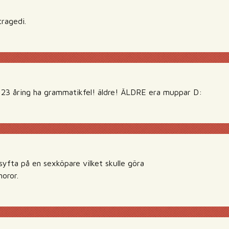
tragedi.
 23 åring ha grammatikfel! äldre! ÄLDRE era muppar D:
syfta på en sexköpare vilket skulle göra
horor.