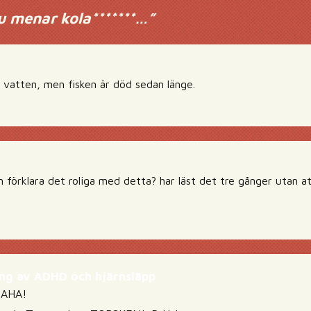
u menar kola*******…
”
d vatten, men fisken är död sedan länge.
förklara det roliga med detta? har läst det tre gånger utan at
läng av ADHD och hjärnsläpp
AHA!