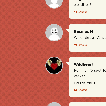
blondinen?
Svara
Rasmus H
Wihu, det är Vänst
Svara
Wildheart
Huh, har försökt f
veckan…
Grattis VhD!!!
Svara