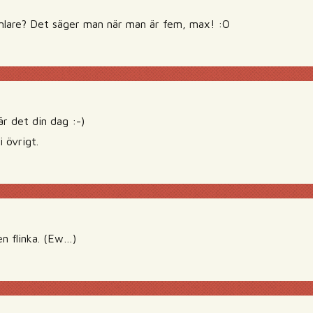
mlare? Det säger man när man är fem, max! :O
är det din dag :-)
i övrigt.
en flinka. (Ew…)