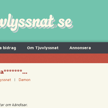
a bidrag
Om Tjuvlyssnat
Annonsera
a*******…
lyssnat
|
Damon
tar om kändisar.