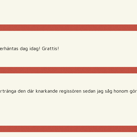
erhäntas dag idag! Grattis!
örtränga den där knarkande regissören sedan jag såg honom gö