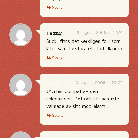
Svara
9 augusti, 2006 kl. 17:44
Tezz@
Suck, finns det verkligen folk som
låter sånt förstöra ett förhållande?
Svara
9 augusti, 2006 kl. 23:02
Missy
JAG har dumpat av den
anledningen. Det och att han inte
vaknade av sitt mobilalarm…
Svara