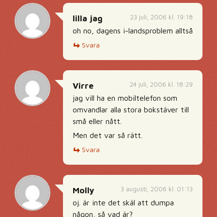
23 juli, 2006 kl. 19:18
lilla jag
oh no, dagens i-landsproblem alltså
Svara
24 juli, 2006 kl. 18:29
Virre
jag vill ha en mobiltelefon som
omvandlar alla stora bokstäver till
små eller nått.
Men det var så rätt.
Svara
3 augusti, 2006 kl. 01:13
Molly
oj. är inte det skäl att dumpa
någon, så vad är?