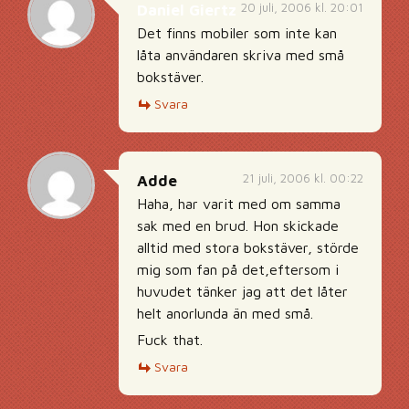
20 juli, 2006 kl. 20:01
Daniel Giertz
Det finns mobiler som inte kan
låta användaren skriva med små
bokstäver.
Svara
21 juli, 2006 kl. 00:22
Adde
Haha, har varit med om samma
sak med en brud. Hon skickade
alltid med stora bokstäver, störde
mig som fan på det,eftersom i
huvudet tänker jag att det låter
helt anorlunda än med små.
Fuck that.
Svara