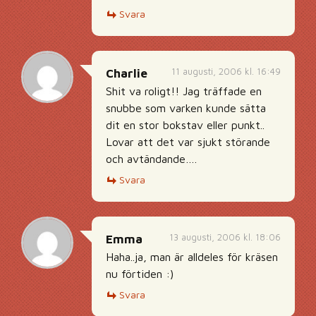
Svara
11 augusti, 2006 kl. 16:49
Charlie
Shit va roligt!! Jag träffade en
snubbe som varken kunde sätta
dit en stor bokstav eller punkt..
Lovar att det var sjukt störande
och avtändande….
Svara
13 augusti, 2006 kl. 18:06
Emma
Haha..ja, man är alldeles för kräsen
nu förtiden :)
Svara