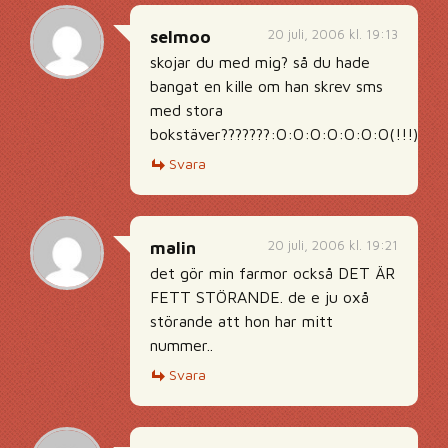
20 juli, 2006 kl. 19:13
selmoo
skojar du med mig? så du hade
bangat en kille om han skrev sms
med stora
bokstäver???????:O:O:O:O:O:O:O(!!!)
Svara
20 juli, 2006 kl. 19:21
malin
det gör min farmor också DET ÄR
FETT STÖRANDE. de e ju oxå
störande att hon har mitt
nummer..
Svara