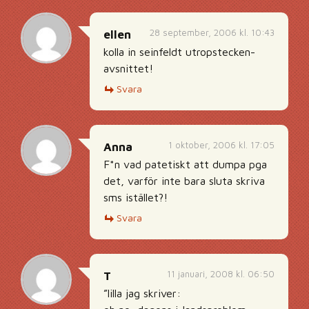
28 september, 2006 kl. 10:43
ellen
kolla in seinfeldt utropstecken-
avsnittet!
Svara
1 oktober, 2006 kl. 17:05
Anna
F*n vad patetiskt att dumpa pga
det, varför inte bara sluta skriva
sms istället?!
Svara
11 januari, 2008 kl. 06:50
T
”lilla jag skriver: