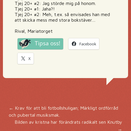
Tjej 20+ #2: Jag störde mig på honom.
Tjej 20+ #1: Jaha?!
Tjej 20+ #2: Meh, t.ex. så envisades han med
att skicka mess med stora bokstäver…
Rival, Mariatorget
Tipsa oss!
Facebook
X
Inläggsnavigering
←
Krav för att bli fotbollshuligan; Märkligt ordförråd
och pubertal musiksmak.
Bilden av kristna har förändrats radikalt sen Knutby
→