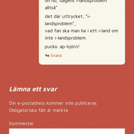
oh no, dagens i-landsproblem
alltså”
det där uttrycket, ”i-
landsproblem”,
vad fan ska man ha i ett i-land om
inte i-landsproblem.
pucko. ap-björn!
Svara
Lämna ett svar
Din e-postadress kommer inte publiceras.
Obligatoriska fält är märkta
*
Kommentar
*