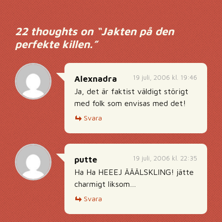
22 thoughts on “
Jakten på den
perfekte killen.
”
19 juli, 2006 kl. 19:46
Alexnadra
Ja, det är faktist väldigt störigt
med folk som envisas med det!
Svara
19 juli, 2006 kl. 22:35
putte
Ha Ha HEEEJ ÄÄÄLSKLING! jätte
charmigt liksom…
Svara