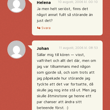
10 augusti, 2006 kl. 00:10
Helena
Ja men helt seriöst, finns det
något annat fullt så störande än
just det?
Svara
11 augusti, 2006 kl. 08:53
Johan
Sällar mig till kören — visst,
valfrihet och allt det där, men om
jag var tillsammans med någon
som gjorde så, och som trots att
jag påpekade hur störande jag
tyckte att det var fortsatte, då
skulle jag nog inte stå ut. Men jag
skulle åtminstone ge henne ett
par chanser att ändra sitt
beteende först. :)