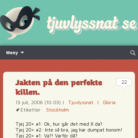
Hoppa
Sök
Meny
till
efte
innehåll
Jakten på den perfekte
22
killen.
13 juli, 2006 (10:03)
|
Tjuvlyssnat
|
Gloria
Etiketter:
Stockholm
Tjej 20+ #1: Ok, hur går det med X da?
Tjej 20+ #2: Inte så bra, jag har dumpat honom!
Tjej 20+ #1: Va?! Varför då?