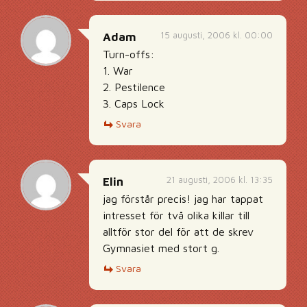
15 augusti, 2006 kl. 00:00
Adam
Turn-offs:
1. War
2. Pestilence
3. Caps Lock
Svara
21 augusti, 2006 kl. 13:35
Elin
jag förstår precis! jag har tappat
intresset för två olika killar till
alltför stor del för att de skrev
Gymnasiet med stort g.
Svara