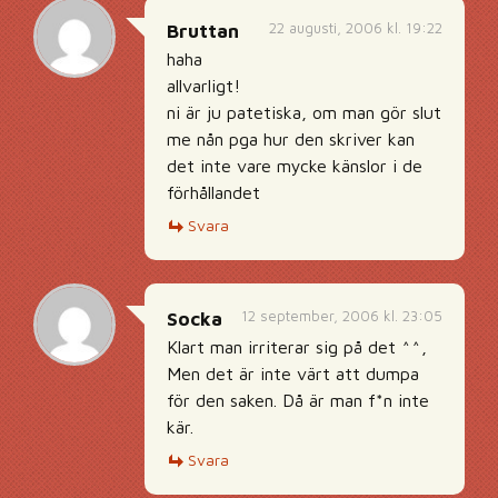
22 augusti, 2006 kl. 19:22
Bruttan
haha
allvarligt!
ni är ju patetiska, om man gör slut
me nån pga hur den skriver kan
det inte vare mycke känslor i de
förhållandet
Svara
12 september, 2006 kl. 23:05
Socka
Klart man irriterar sig på det ^^,
Men det är inte värt att dumpa
för den saken. Då är man f*n inte
kär.
Svara