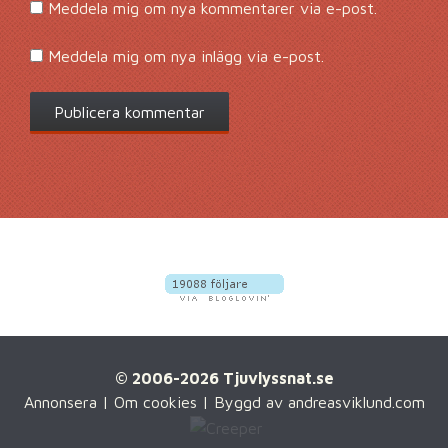
Meddela mig om nya kommentarer via e-post.
Meddela mig om nya inlägg via e-post.
© 2006-2026 Tjuvlyssnat.se
Annonsera
|
Om cookies
| Byggd av
andreasviklund.com