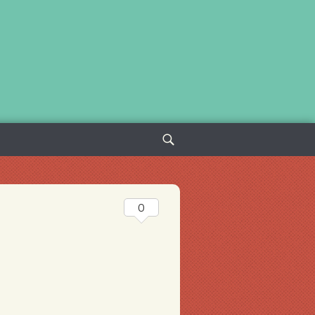
Sök
efter:
0