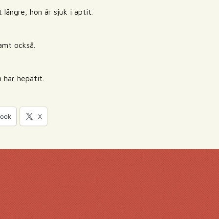
längre, hon är sjuk i aptit.
samt också.
n har hepatit.
book
X