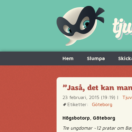
Hoppa
Hem
Slumpa
Skick
till
innehåll
”Jaså, det kan man
23 februari, 2015 (19:19)
|
Tjuv
Etiketter:
Göteborg
Högsbotorp, Göteborg
Tre ungdomar ~12 pratar om Ba