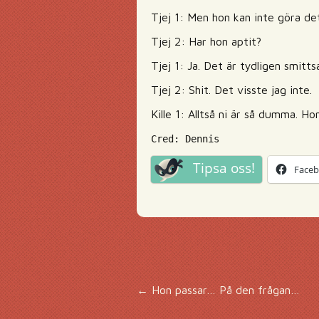
Tjej 1: Men hon kan inte göra det 
Tjej 2: Har hon aptit?
Tjej 1: Ja. Det är tydligen smitt
Tjej 2: Shit. Det visste jag inte.
Kille 1: Alltså ni är så dumma. Ho
Cred: Dennis
Tipsa oss!
Face
Inläggsnavigering
←
Hon passar… På den frågan…