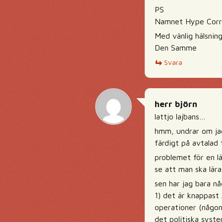
PS
Namnet Hype Correc
Med vänlig hälsnin
Den Samme
Svara
herr björn
lattjo lajbans…
hmm, undrar om jag
färdigt på avtalad 
problemet för en lä
se att man ska lära
sen har jag bara n
1) det är knappast 
operationer (någon
det politiska syst