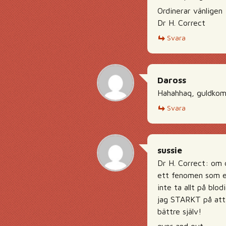
Ordinerar vänligen
Dr H. Correct
Svara
Daross
Hahahhaq, guldkomm
Svara
sussie
Dr H. Correct: om d
ett fenomen som en
inte ta allt på blo
jag STARKT på att 
bättre själv!