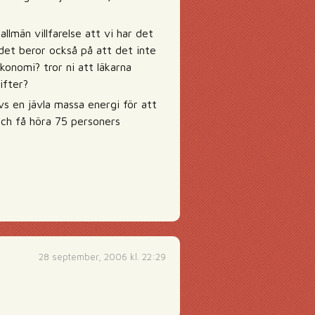
lmän villfarelse att vi har det
 det beror också på att det inte
ekonomi? tror ni att läkarna
ifter?
ävs en jävla massa energi för att
och få höra 75 personers
28 september, 2006 kl. 22:29