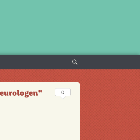
Sök
efter:
neurologen"
0