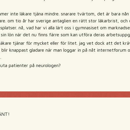
er inte läkare tjäna mindre. snarare tvärtom, det är bara nån al
are. om tio år har sverige antaglien en rätt stor läkarbrist, och
ngsplatser. nå, vad har vi alla lärt oss i gymnasiset om marknads
 sin lön när det nu finns färre som kan utföra deras arbetsuppg
läkare tjänar för mycket eller för litet. jag vet dock att det kr
blir knappast gladare när man loggar in på nåt internetforum 
…
akuta patienter på neurologen?
SÅNT!