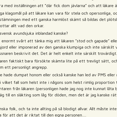
 med inställningen att ”där fick dom jävlarna” och att läkare ä
a klagomål på att läkare kan vara för stela och opersonliga, oc
 stämningen med ett ganska harmlöst skämt så bildas det plöts
ottar allt vad den orkar.
g svensk avundsjuka inblandad kanske?
n enormt svårt att tänka mig att läkaren ”stod och gapade” ell
tetgjord eller imponerad av den ganska klumpiga och inte särskil
snaren beskrivit det. Det är helt enkelt inte särskilt trovärdigt.
karen faktiskt bara försökte skämta lite på ett trevligt sätt, 
om ett personligt angrepp.
ke hade dumpat honom eller också kanske han led av PMS eller 
i vilket fall som helst inte i någons som helst rimlig proportion 
ntaren från läkaren (personligen hade jag nog inte kunnat låta
äg till en släkting som låg för döden, men det är jag kanske r
ka folk, och ta inte allting på så blodigt allvar. Allt måste in
 för att det är riktat till den egna personen….