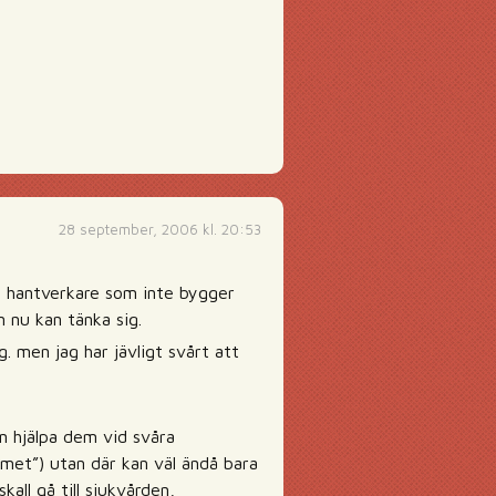
28 september, 2006 kl. 20:53
om hantverkare som inte bygger
 nu kan tänka sig.
. men jag har jävligt svårt att
an hjälpa dem vid svåra
emet”) utan där kan väl ändå bara
ll gå till sjukvården,