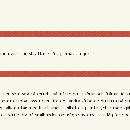
entar :] jag skrattade så jag nmästan grät :]
u nu ska vara så korrekt så måste du ju först och främst förstå
bart drabbar oss tjejer, för det andra så borde du lätta på d
digt allvar utan med lite humor… vilket du ju inte lyckas med sjä
du skulle dra på smilbanden om någon av dina kära låg för dö