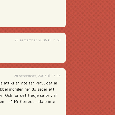
28 september, 2006 kl. 11:53
28 september, 2006 kl. 15:35
 att killar inte får PMS, det är
ubbel moralen när du säger att
lv! Och för det tredje så tvivlar
den… så Mr Correct… du e inte