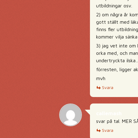
utbildningar osv.
2) om några år komm
gott ställt med läk
finns fler utbildni
kommer vilja sänka
3) jag vet inte om 
orka med, och man 
undertryckta ilska
förresten, ligger 
mvh
Svara
callemash
svar på tal. MER 
Svara