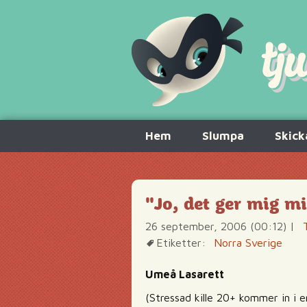
Hoppa
Hem
Slumpa
Skick
till
innehåll
"Jo, det ger mig mi
26 september, 2006 (00:12)
|
Etiketter:
Norra Sverige
Umeå Lasarett
(Stressad kille 20+ kommer in i e