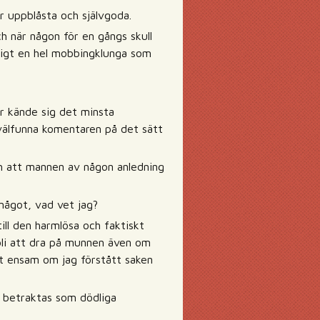
r uppblåsta och självgoda.
h när någon för en gångs skull
ligt en hel mobbingklunga som
er kände sig det minsta
t välfunna komentaren på det sätt
och att mannen av någon anledning
något, vad vet jag?
till den harmlösa och faktiskt
 bli att dra på munnen även om
ätt ensam om jag förstått saken
te betraktas som dödliga