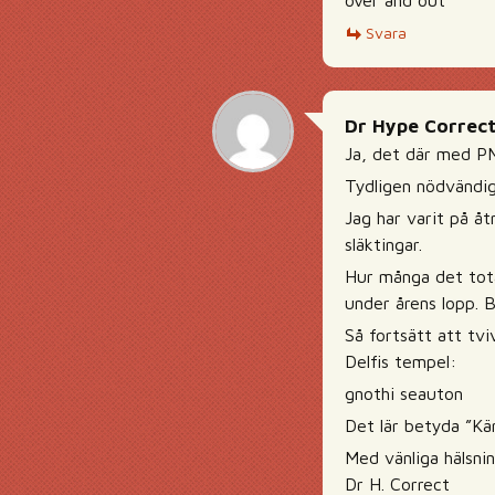
over and out
Svara
Dr Hype Correc
Ja, det där med PM
Tydligen nödvändig
Jag har varit på å
släktingar.
Hur många det total
under årens lopp.
Så fortsätt att tvi
Delfis tempel:
gnothi seauton
Det lär betyda ”Kän
Med vänliga hälsni
Dr H. Correct