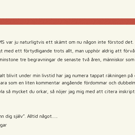
t
S var ju naturligtvis ett skämt om nu någon inte förstod det.
t med ett förtydligande trots allt, man upphör aldrig att förvå
tminstone tre begravningar de senaste två åren, människor som 
t blivit under min livstid har jag numera tappat räkningen på 
 Bara som en liten kommentar angående fördommar och dubbelm
vla så mycket du orkar, så nöjer jag mig med att citera inskriptio
n dig själv”. Alltid något…..
ngar