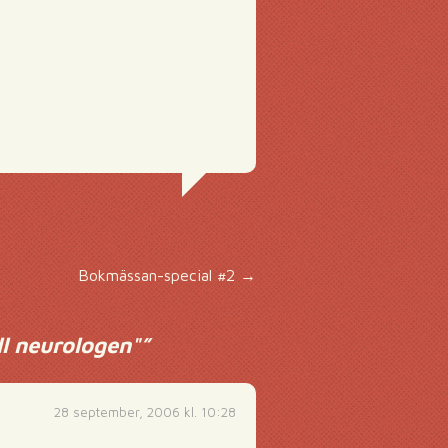
Bokmässan-special #2
→
ll neurologen"
”
28 september, 2006 kl. 10:28