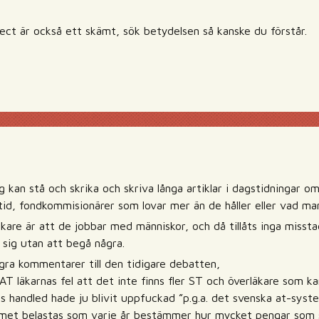
t är också ett skämt, sök betydelsen så kanske du förstår.
g
 kan stå och skrika och skriva långa artiklar i dagstidningar 
tid, fondkommisionärer som lovar mer än de håller eller vad man
kare är att de jobbar med människor, och då tillåts inga misstag
 sig utan att begå några.
ågra kommentarer till den tidigare debatten,
AT läkarnas fel att det inte finns fler ST och överläkare som k
s handled hade ju blivit uppfuckad ”p.g.a. det svenska at-syst
emet belastas som varje år bestämmer hur mycket pengar som ska