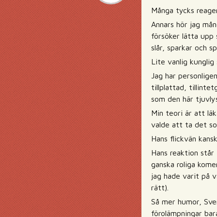
Många tycks reagera
Annars hör jag mång
försöker lätta upp
slår, sparkar och sp
Lite vanlig kungli
Jag har personlige
tillplattad, tillin
som den här tjuvlys
Min teori är att lä
valde att ta det s
Hans flickvän kans
Hans reaktion står 
ganska roliga kome
jag hade varit på v
rätt).
Så mer humor, Svens
förolämpningar bara