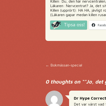
Killen: Du, den här nervcentralen
Läkaren: Nervcentrat? Ja, det sitt
Killen (upprört): HA HA, jävligt r
(Läkaren gapar medan killen rusar
Tipsa oss!
Face
Inläggsnavigering
←
Bokmässan-special
0 thoughts on “
"Jo, det 
Dr Hype Correc
Det var värst vad f