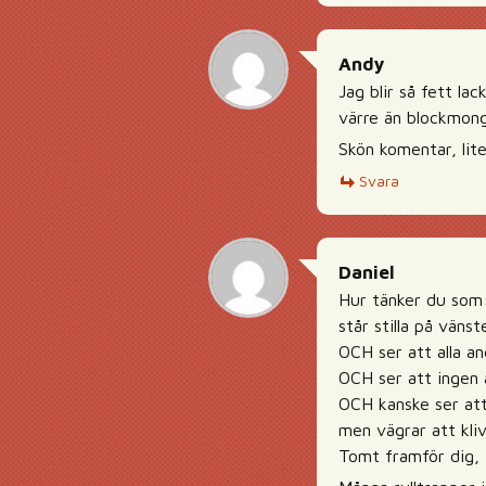
Andy
Jag blir så fett la
värre än blockmongo
Skön komentar, lite
Svara
Daniel
Hur tänker du som
står stilla på vänst
OCH ser att alla and
OCH ser att ingen 
OCH kanske ser att
men vägrar att kliv
Tomt framför dig, f