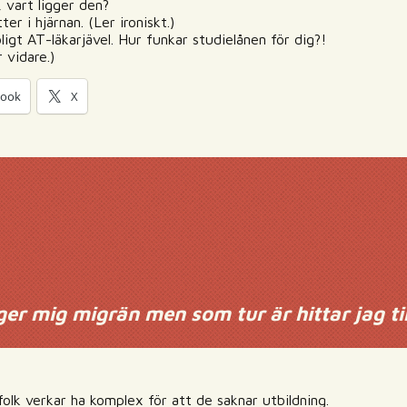
, vart ligger den?
er i hjärnan. (Ler ironiskt.)
oligt AT-läkarjävel. Hur funkar studielånen för dig?!
 vidare.)
book
X
ger mig migrän men som tur är hittar jag ti
t
olk verkar ha komplex för att de saknar utbildning.