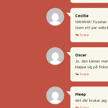
Cecilia
HAHAHA! Fysatan v
(som ett par solbri
Svara
Oscar
Jo, den känner man
klappa sig på ficko
Svara
Meep
det där brukar jag 
Svara