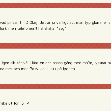
ad pinsamt! :D Okej, det är ju vanligt att man typ glömmer 
llor), men telefonen?! hahahaha, *asg*
 igen allt för väl. Hänt en och annan gång med mp3n, lyssnar på
rna mer och mer förtvivlat i jakt på ipoden
råka ut för :$ :P