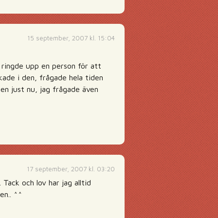
15 september, 2007 kl. 15:04
g ringde upp en person för att
kade i den, frågade hela tiden
 den just nu, jag frågade även
17 september, 2007 kl. 03:20
 Tack och lov har jag alltid
en.. ^^