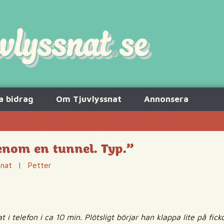
a bidrag
Om Tjuvlyssnat
Annonsera
genom en tunnel. Typ.”
snat
|
Petter
 i telefon i ca 10 min. Plötsligt börjar han klappa lite på fi