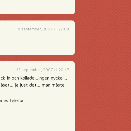
8 september, 2007 kl. 22:08
13 september, 2007 kl. 20:47
gick in och kollade…ingen nyckel…
rrlåset… ja just det… man måste
nnes telefon