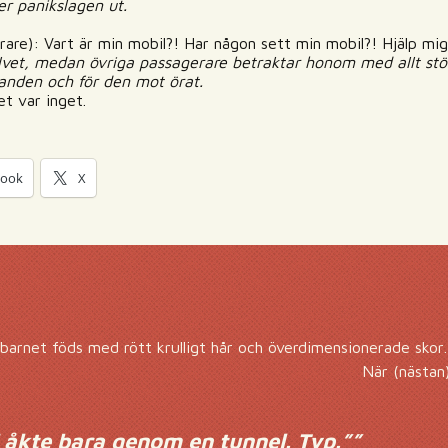
r panikslagen ut.
rare): Vart är min mobil?! Har någon sett min mobil?! Hjälp mig 
vet, medan övriga passagerare betraktar honom med allt störr
i handen och för den mot örat.
et var inget.
book
X
arnet föds med rött krulligt hår och överdimensionerade sko
När (nästan
i åkte bara genom en tunnel. Typ.”
”