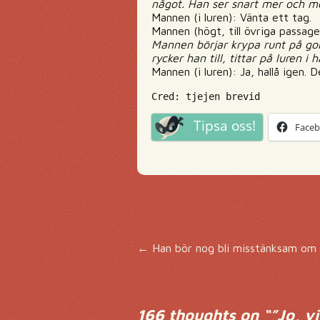
något. Han ser snart mer och me
Mannen (i luren): Vänta ett tag.
Mannen (högt, till övriga passage
Mannen börjar krypa runt på gol
rycker han till, tittar på luren 
Mannen (i luren): Ja, hallå igen. D
Cred: tjejen brevid
Tipsa oss!
Face
Inläggsnavigering
←
Han bör nog bli misstänksam om b
166 thoughts on “
”Jo, v