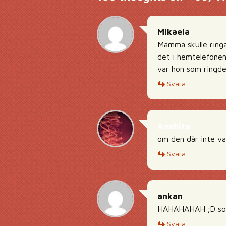
Mikaela
Mamma skulle ringa
det i hemtelefonen
var hon som ringde, 
Svara
Anahita
om den där inte v
Svara
ankan
HAHAHAHAH ;D sol
Svara