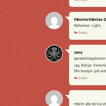
Vänsterhäntas 
Alzheimer Light…
Svara
Jens
Igenkänningshumor 
Jag (börjar frenetis
Min kompis (på andr
Svara
Lily, Rosemary 
måste alla skriva 