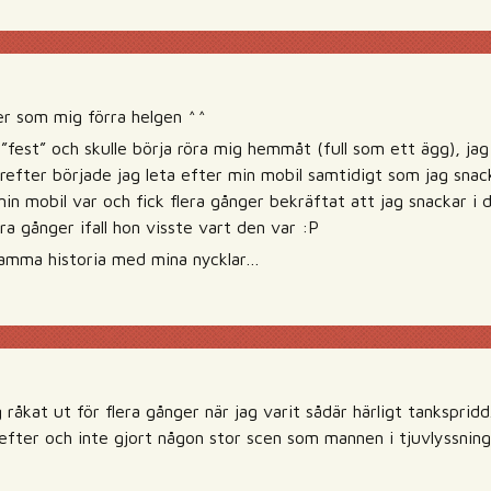
er som mig förra helgen ^^
 ”fest” och skulle börja röra mig hemmåt (full som ett ägg), ja
ärefter började jag leta efter min mobil samtidigt som jag snac
 min mobil var och fick flera gånger bekräftat att jag snackar i
era gånger ifall hon visste vart den var :P
samma historia med mina nycklar…
 råkat ut för flera gånger när jag varit sådär härligt tankspridd.
efter och inte gjort någon stor scen som mannen i tjuvlyssning