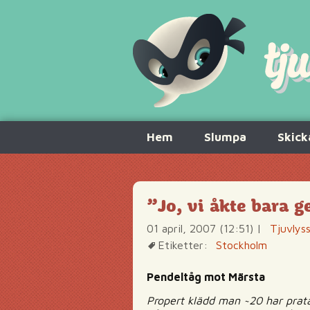
Hoppa
Hem
Slumpa
Skick
till
innehåll
”Jo, vi åkte bara 
01 april, 2007 (12:51)
|
Tjuvlys
Etiketter:
Stockholm
Pendeltåg mot Märsta
Propert klädd man ~20 har pratat