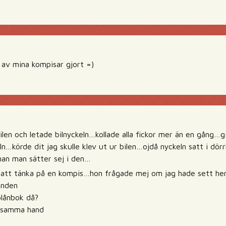
 av mina kompisar gjort =)
 bilen och letade bilnyckeln…kollade alla fickor mer än en gång…
ln…körde dit jag skulle klev ut ur bilen…ojdå nyckeln satt i dö
nnan man sätter sej i den…
 att tänka på en kompis…hon frågade mej om jag hade sett he
anden
plånbok då?
 i samma hand