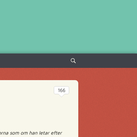
Sök
efter:
166
ckorna som om han letar efter