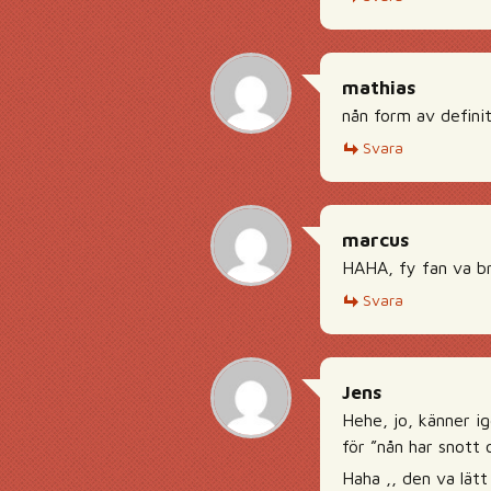
mathias
nån form av definit
Svara
marcus
HAHA, fy fan va b
Svara
Jens
Hehe, jo, känner i
för ”nån har snott
Haha ,, den va lätt