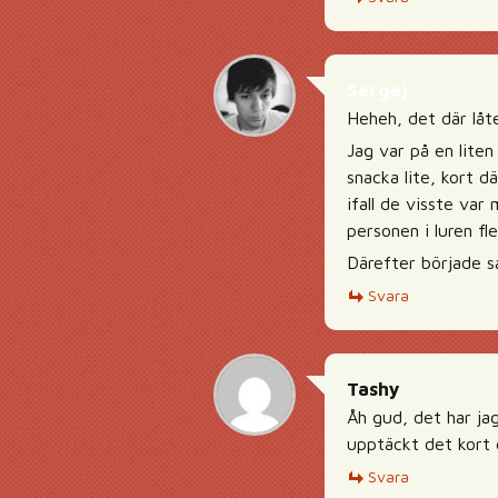
Sergej
Heheh, det där låt
Jag var på en liten
snacka lite, kort d
ifall de visste var
personen i luren fl
Därefter började 
Svara
Tashy
Åh gud, det har jag
upptäckt det kort 
Svara