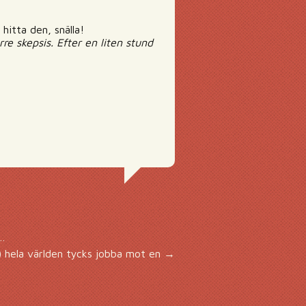
hitta den, snälla!
e skepsis. Efter en liten stund
r…
) hela världen tycks jobba mot en
→