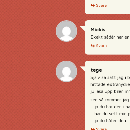
Svara
Mickis
Exakt sådär har en
Svara
tege
Själv så satt jag i
hittade extranycke
ju låsa upp bilen i
sen så kommer jag
– ja du har den i h
– har du sett min 
– ja du håller den
Svara