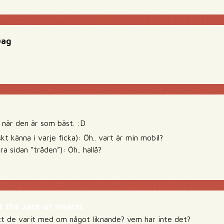
Dag
när den är som bäst. :D
kt känna i varje ficka): Öh.. vart är min mobil?
a sidan ”tråden”): Öh.. hallå?
& the Jack of Hearts
att de varit med om något liknande? vem har inte det?