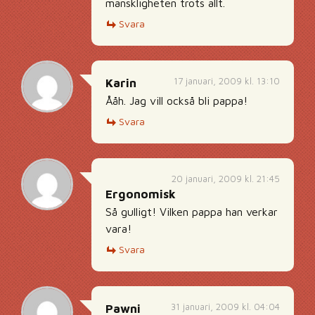
mänskligheten trots allt.
Svara
17 januari, 2009 kl. 13:10
Karin
Ååh. Jag vill också bli pappa!
Svara
20 januari, 2009 kl. 21:45
Ergonomisk
Så gulligt! Vilken pappa han verkar
vara!
Svara
31 januari, 2009 kl. 04:04
Pawni