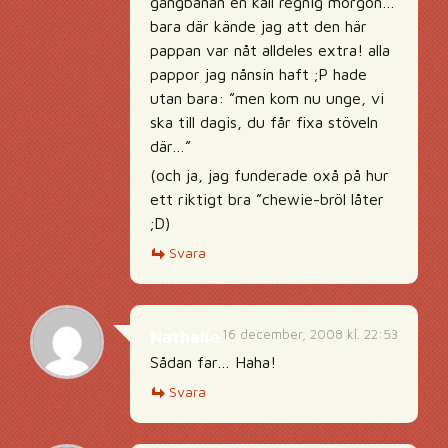
gångbanan en kall regnig morgon…
bara där kände jag att den här
pappan var nåt alldeles extra! alla
pappor jag nånsin haft ;P hade
utan bara: ”men kom nu unge, vi
ska till dagis, du får fixa stöveln
där…”
(och ja, jag funderade oxå på hur
ett riktigt bra ”chewie-bröl låter
;D)
Svara
16 december, 2008 kl. 22:53
Nathalie
Sådan far… Haha!
Svara