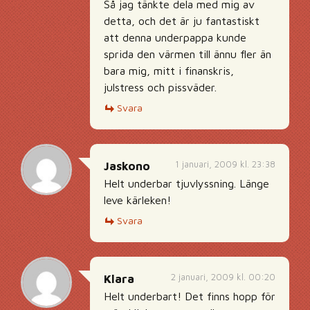
Så jag tänkte dela med mig av
detta, och det är ju fantastiskt
att denna underpappa kunde
sprida den värmen till ännu fler än
bara mig, mitt i finanskris,
julstress och pissväder.
Svara
1 januari, 2009 kl. 23:38
Jaskono
Helt underbar tjuvlyssning. Länge
leve kärleken!
Svara
2 januari, 2009 kl. 00:20
Klara
Helt underbart! Det finns hopp för