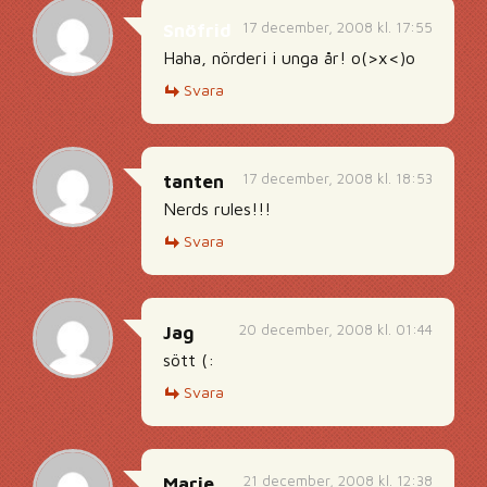
17 december, 2008 kl. 17:55
Snöfrid
Haha, nörderi i unga år! o(>x<)o
Svara
17 december, 2008 kl. 18:53
tanten
Nerds rules!!!
Svara
20 december, 2008 kl. 01:44
Jag
sött (:
Svara
21 december, 2008 kl. 12:38
Marie