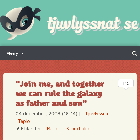
Hoppa
Sök
Meny
till
efte
innehåll
"Join me, and together
116
we can rule the galaxy
as father and son"
04 december, 2008 (18:14)
|
Tjuvlyssnat
|
Tapio
Etiketter:
Barn
·
Stockholm