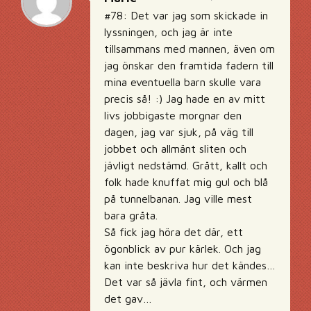
#78: Det var jag som skickade in
lyssningen, och jag är inte
tillsammans med mannen, även om
jag önskar den framtida fadern till
mina eventuella barn skulle vara
precis så! :) Jag hade en av mitt
livs jobbigaste morgnar den
dagen, jag var sjuk, på väg till
jobbet och allmänt sliten och
jävligt nedstämd. Grått, kallt och
folk hade knuffat mig gul och blå
på tunnelbanan. Jag ville mest
bara gråta.
Så fick jag höra det där, ett
ögonblick av pur kärlek. Och jag
kan inte beskriva hur det kändes…
Det var så jävla fint, och värmen
det gav…