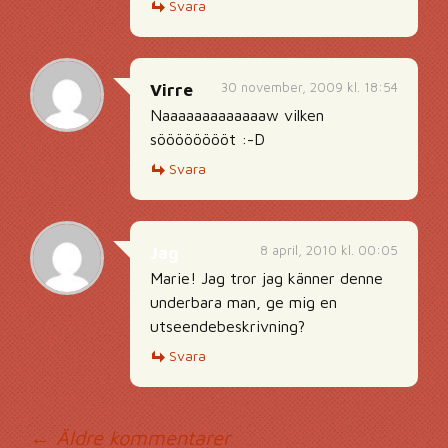
Svara
30 november, 2009 kl. 18:54
Virre
Naaaaaaaaaaaaaw vilken
sööööööööt :-D
Svara
8 april, 2010 kl. 00:05
Jag
Marie! Jag tror jag känner denne
underbara man, ge mig en
utseendebeskrivning?
Svara
← Äldre kommentarer