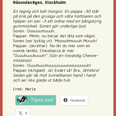
Råsundavägen, Stockholm
En regnig och kall morgon. En pappa ~30 står
på knä på den grusiga och våta trottoaren och
hjälper sin son ~3 att ordna med en bångstyrig
gummistövel. Sonen gör underliga ljud.
Sonen: Ooouuumuuuh…
Pappan: Mmm, nu börjar det låta som något.
Sonen (ser lycklig ut): Mooouhmuuuh Muuuh!
Pappan: (skrattar): Nu lät du mer som en
svensk lantko, Chewbacca är mer
”Ouuuhuuuhuuuh!”
(Gör en trovärdig Chewie-
imitation)
Sonen: Ouuuhuuuhuuuuuuuuooouuuuuuh!
Pappan (skitglad): Ja! Exakt så! Bra, Jättebra!
Sedan går de mot tunnelbanan hand i hand
och ser lika glada ut båda två.
Cred: Marie
Tipsa oss!
Facebook
X