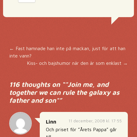
Inläggsnavigering
←
Fast hamnade han inte på mackan, just för att han
inte vann?
Kiss- och bajshumor när den är som enklast
→
116 thoughts on “
"Join me, and
together we can rule the galaxy as
father and son"
”
11 december, 2008 kl. 17:55
Linn
Och priset för ”Årets Pappa” går
till…