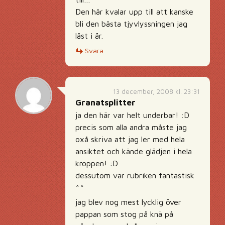
Den här kvalar upp till att kanske
bli den bästa tjyvlyssningen jag
läst i år.
Svara
13 december, 2008 kl. 23:31
Granatsplitter
ja den här var helt underbar! :D
precis som alla andra måste jag
oxå skriva att jag ler med hela
ansiktet och kände glädjen i hela
kroppen! :D
dessutom var rubriken fantastisk
^^
jag blev nog mest lycklig över
pappan som stog på knä på