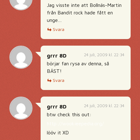
Jag visste inte att Bollnäs-Martin
från Bandit rock hade fått en
unge…
Svara
24 juli, 2009 kl. 22:34
grrr 8D
börjar fan rysa av denna, så
BÄST!
Svara
24 juli, 2009 kl. 22:34
grrr 8D
btw check this out:
http://wookieepedia.org/
lööv it XD