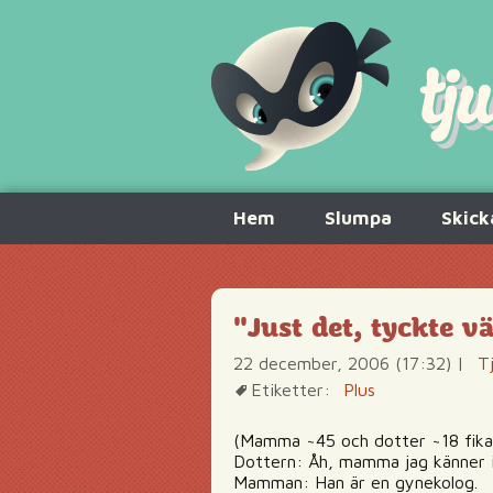
Hoppa
Hem
Slumpa
Skick
till
innehåll
"Just det, tyckte v
22 december, 2006 (17:32)
|
T
Etiketter:
Plus
(Mamma ~45 och dotter ~18 fikar,
Dottern: Åh, mamma jag känner 
Mamman: Han är en gynekolog.