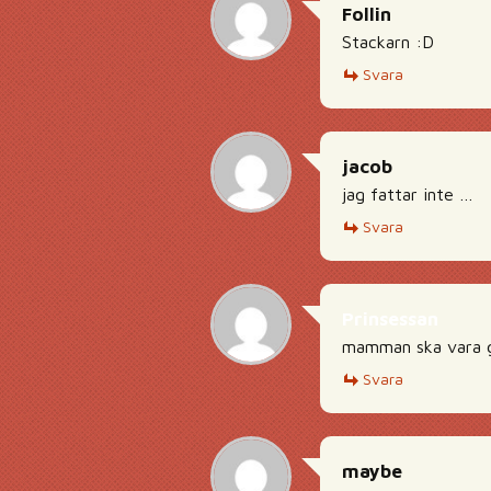
Follin
Stackarn :D
Svara
jacob
jag fattar inte …
Svara
Prinsessan
mamman ska vara gl
Svara
maybe