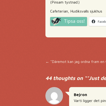
(Pinsam tystnad.)
Cafeterian, Hudiksvalls sjukhus
Tipsa oss!
Face
Inläggsnavigering
←
"Däremot kan jag ordna fram en 
44 thoughts on “
"Just de
Bejron
Varti ligger det pi