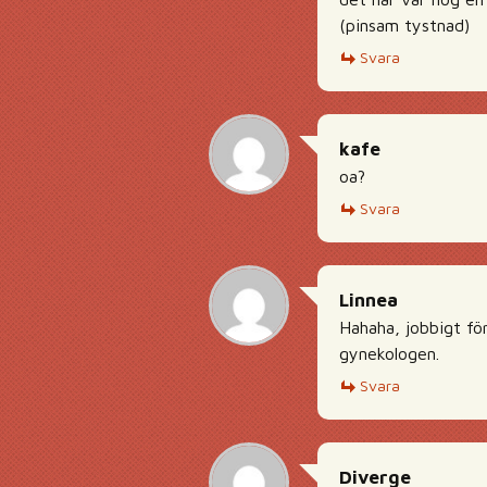
(pinsam tystnad)
Svara
kafe
oa?
Svara
Linnea
Hahaha, jobbigt för
gynekologen.
Svara
Diverge