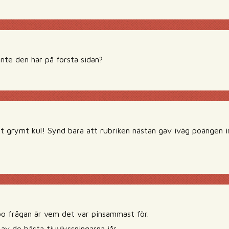
inte den här på första sidan?
kt grymt kul! Synd bara att rubriken nästan gav iväg poängen
 frågan är vem det var pinsammast för.
av de bästa tjuvlyssningarna iår