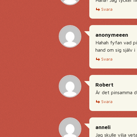
Haha! Jag tycker n
Svara
anonymeeen
Hahah fyfan vad pin
hand om sig själv i
Svara
Robert
Är det pinsamma d
Svara
anneli
Jag skulle vilja v