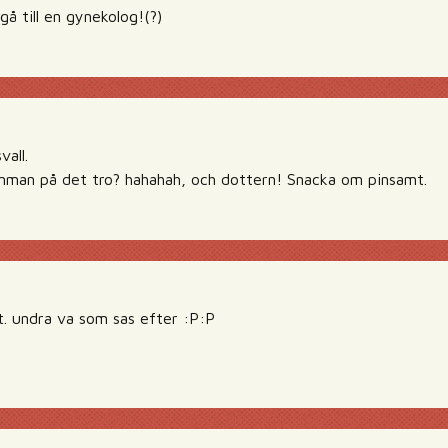
å till en gynekolog!(?)
vall.
man på det tro? hahahah, och dottern! Snacka om pinsamt.
. undra va som sas efter :P:P