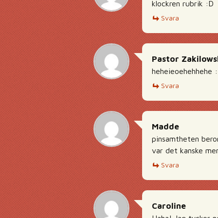
klockren rubrik :D
Svara
Pastor Zakilows
heheieoehehhehe 
Svara
Madde
pinsamtheten beror 
var det kanske men 
Svara
Caroline