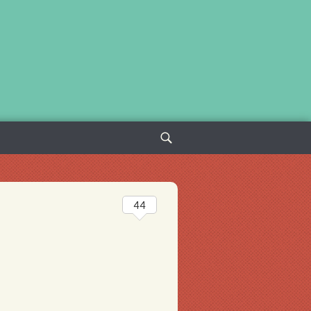
Sök
efter:
44