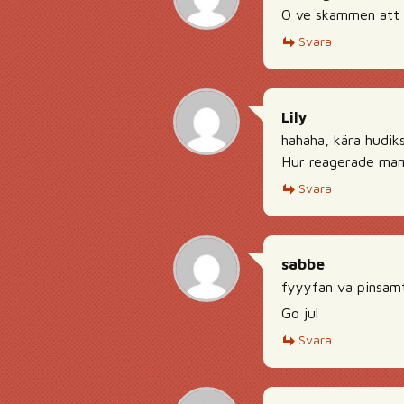
O ve skammen att g
Svara
Lily
hahaha, kära hudiks
Hur reagerade mam
Svara
sabbe
fyyyfan va pinsamt
Go jul
Svara