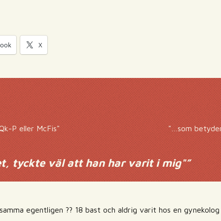
book
X
Qk-P eller McFis"
"…som betyder
t, tyckte väl att han har varit i mig"
”
nsamma egentligen ?? 18 bast och aldrig varit hos en gynekolog