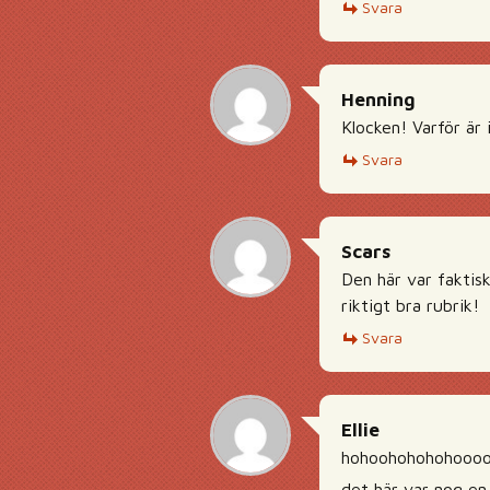
Svara
Henning
Klocken! Varför är 
Svara
Scars
Den här var faktis
riktigt bra rubrik!
Svara
Ellie
hohoohohohohooooo
det här var nog en 