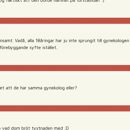
og faktiskt att den borde hamnat på förstasidan :)
samt. Vadå, alla 18åringar har ju inte sprungit till gynekologe
 förebyggande syfte istället..
et att de har samma gynekolog eller?
eta vad dom bröt tystnaden med ;D