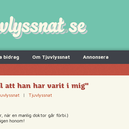
a bidrag
Om Tjuvlyssnat
Annonsera
äl att han har varit i mig"
juvlyssnat
|
Tjuvlyssnat
 när en manlig doktor går förbi.)
igen honom!