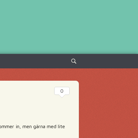
Sök
efter:
0
 kommer in, men gärna med lite