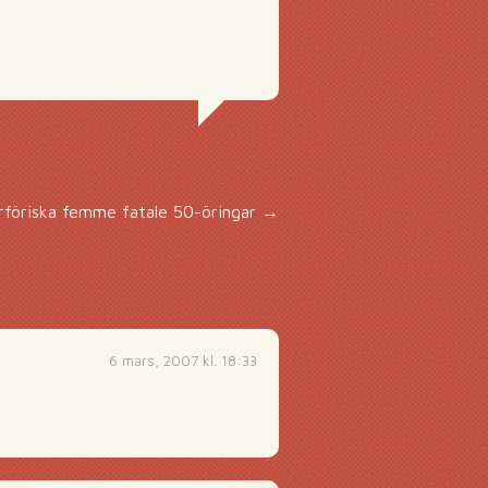
rföriska femme fatale 50-öringar
→
6 mars, 2007 kl. 18:33