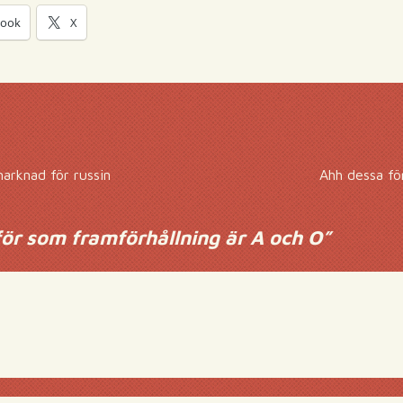
book
X
arknad för russin
Ahh dessa fö
för som framförhållning är A och O
”