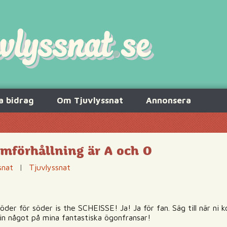
a bidrag
Om Tjuvlyssnat
Annonsera
amförhållning är A och O
snat
|
Tjuvlyssnat
söder för söder is the SCHEISSE! Ja! Ja för fan. Säg till när ni
 in något på mina fantastiska ögonfransar!