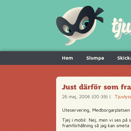
Hoppa
Hem
Slumpa
Skick
till
innehåll
Just därför som fr
26 maj, 2006 (00:39)
|
Tjuvlys
Uteservering, Medborgarplatsen
Tjej i mobil: Nej, men vi ses på 
framförhållning så jag kan smeta