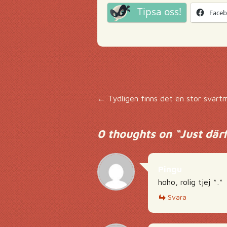
Tipsa oss!
Face
Inläggsnavigering
←
Tydligen finns det en stor svartm
0 thoughts on “
Just där
Pingu
hoho, rolig tjej ^.^
Svara