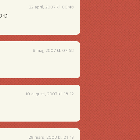
22 april, 2007 kl. 00:48
:D:D
8 maj, 2007 kl. 07:58
10 augusti, 2007 kl. 18:12
29 mars, 2008 kl. 01:13