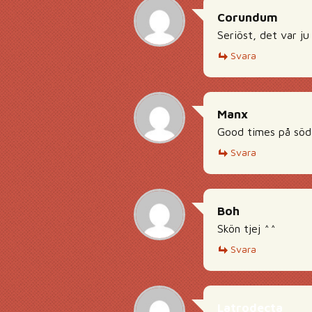
Corundum
Seriöst, det var j
Svara
Manx
Good times på söd
Svara
Boh
Skön tjej ^^
Svara
Latrodecta