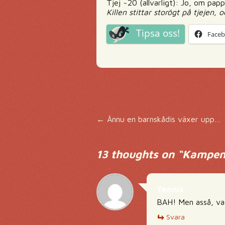
Tjej ~20 (allvarligt): Jo, om pa
Killen stittar storögt på tjejen,
Tipsa oss!
Face
Inläggsnavigering
←
Ännu en barnskådis växer upp…
13 thoughts on “
Kampen 
Tennis
BAH! Men asså, va
Svara