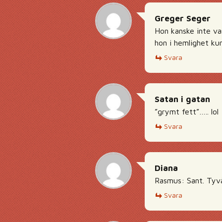
Greger Seger
Hon kanske inte var
hon i hemlighet kun
Svara
Satan i gatan
”grymt fett”….. lol
Svara
Diana
Rasmus: Sant. Tyvä
Svara