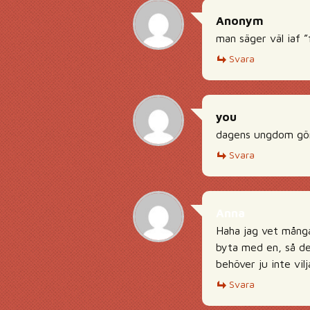
Anonym
man säger väl iaf 
Svara
you
dagens ungdom gör 
Svara
Anna
Haha jag vet många 
byta med en, så det
behöver ju inte vil
Svara