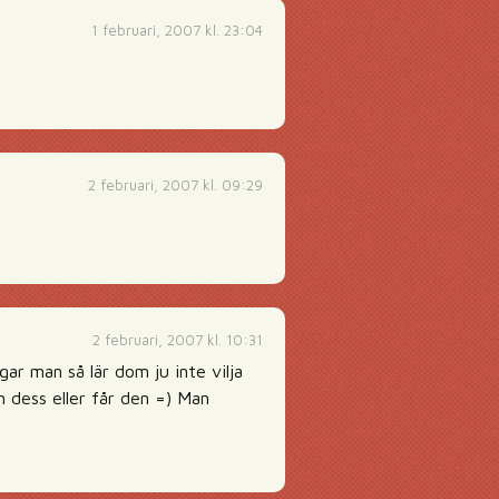
1 februari, 2007 kl. 23:04
2 februari, 2007 kl. 09:29
2 februari, 2007 kl. 10:31
ar man så lär dom ju inte vilja
n dess eller får den =) Man