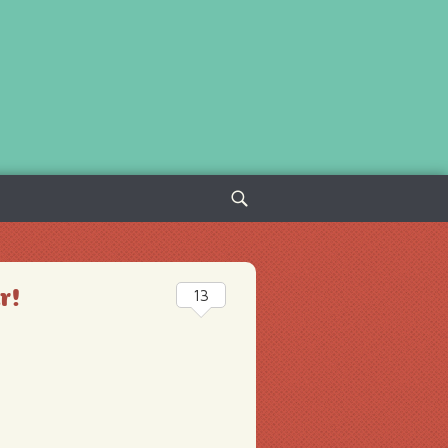
Sök
efter:
r!
13