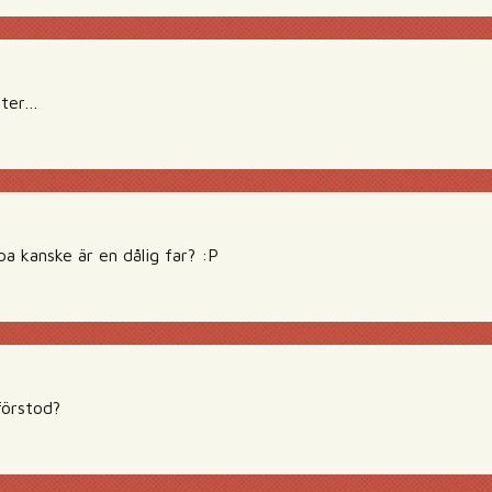
tter…
a kanske är en dålig far? :P
förstod?