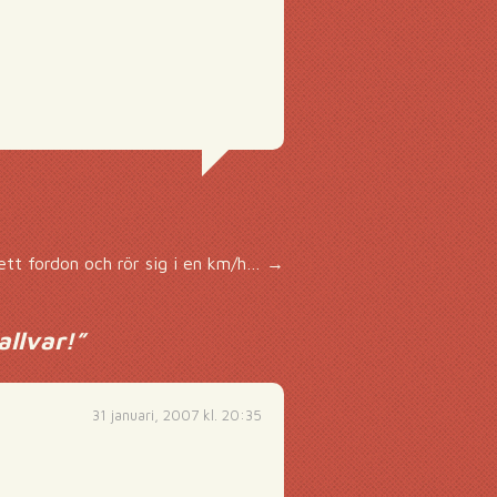
ett fordon och rör sig i en km/h…
→
allvar!
”
31 januari, 2007 kl. 20:35