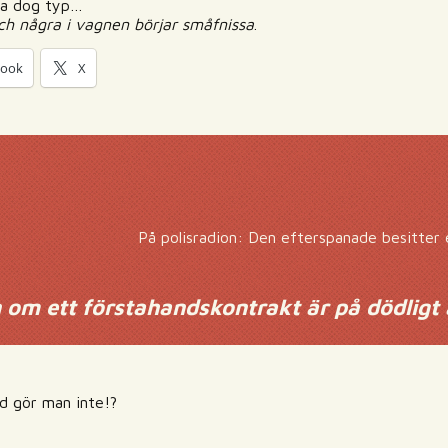
ppa dog typ…
 och några i vagnen börjar småfnissa
.
book
X
På polisradion: Den efterspanade besitter 
om ett förstahandskontrakt är på dödligt 
d gör man inte!?