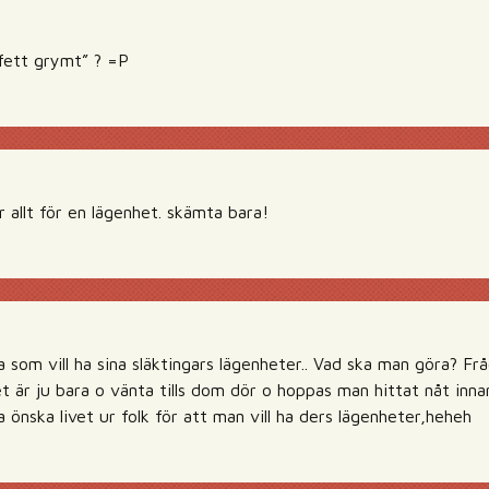
”fett grymt” ? =P
allt för en lägenhet. skämta bara!
som vill ha sina släktingars lägenheter.. Vad ska man göra? Fråg
 är ju bara o vänta tills dom dör o hoppas man hittat nåt inna
ja önska livet ur folk för att man vill ha ders lägenheter,heheh