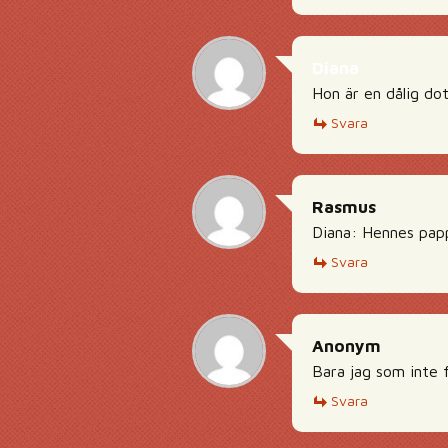
Diana
Hon är en dålig do
Svara
Rasmus
Diana: Hennes papp
Svara
Anonym
Bara jag som inte 
Svara