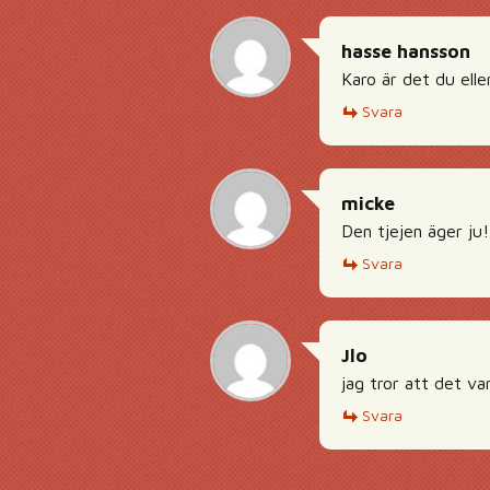
hasse hansson
Karo är det du elle
Svara
micke
Den tjejen äger ju!
Svara
Jlo
jag tror att det v
Svara