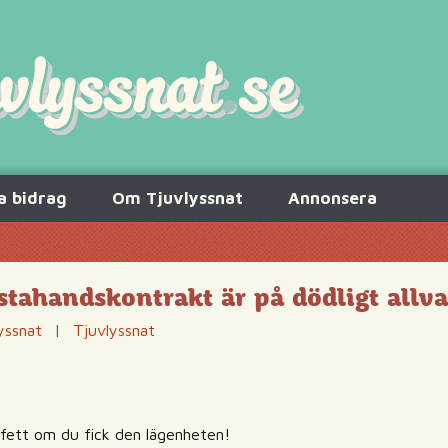
a bidrag
Om Tjuvlyssnat
Annonsera
tahandskontrakt är på dödligt allva
yssnat
|
Tjuvlyssnat
t fett om du fick den lägenheten!