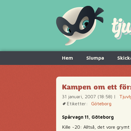
Hoppa
Hem
Slumpa
Skick
till
innehåll
Kampen om ett förs
31 januari, 2007 (18:58)
|
Tjuvl
Etiketter:
Göteborg
Spårvagn 11, Göteborg
Kille ~20: Alltså, det vore grym