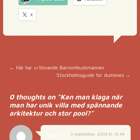
X
Inläggsnavigering
←
Här har vi blivande Barnombudsmannen
Stockholmsguide for dummies
→
0 thoughts on “
Kan man klaga när
man har unik villa med spännande
arkitektur och stor pool?
”
3 september, 2006 kl. 13:49
Ingrid