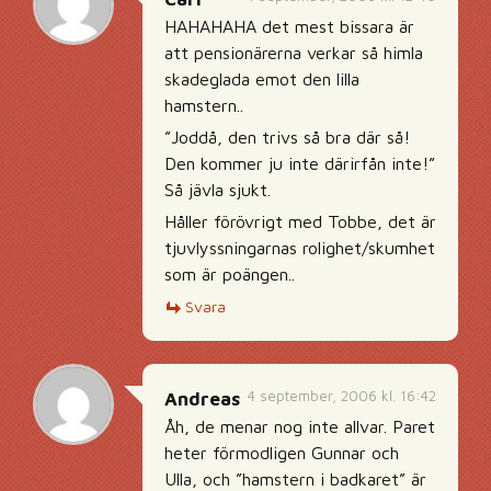
HAHAHAHA det mest bissara är
att pensionärerna verkar så himla
skadeglada emot den lilla
hamstern..
”Joddå, den trivs så bra där så!
Den kommer ju inte därirfån inte!”
Så jävla sjukt.
Håller förövrigt med Tobbe, det är
tjuvlyssningarnas rolighet/skumhet
som är poängen..
Svara
4 september, 2006 kl. 16:42
Andreas
Åh, de menar nog inte allvar. Paret
heter förmodligen Gunnar och
Ulla, och ”hamstern i badkaret” är