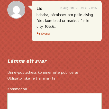
8 augusti, 2008 kl. 21:46
Lid
hahaha, påminner om pelle alsing.
”det kom blod ur markus!” nile
city 105,6..
Svara
Lämna ett svar
Din e-postadress kommer inte publiceras.
Obligatoriska fält är märkta
*
Kommentar
*