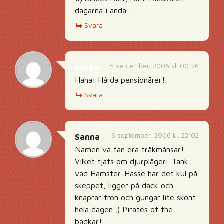
dagarna i ända…
Svara
5 september, 2006 kl. 00:26
micke
Haha! Hårda pensionärer!
Svara
6 september, 2006 kl. 22:02
Sanna
Nämen va fan era tråkmånsar!
Vilket tjafs om djurplågeri. Tänk
vad Hamster-Hasse har det kul på
skeppet, ligger på däck och
knaprar frön och gungar lite skönt
hela dagen ;) Pirates of the
badkar!