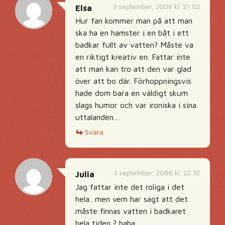
3 september, 2006 kl. 21:02
Elsa
Hur fan kommer man på att man
ska ha en hamster i en båt i ett
badkar fullt av vatten? Måste va
en riktigt kreativ en. Fattar inte
att man kan tro att den var glad
över att bo där. Förhoppningsvis
hade dom bara en väldigt skum
slags humor och var ironiska i sina
uttalanden…
Svara
3 september, 2006 kl. 22:32
Julia
Jag fattar inte det roliga i det
hela.. men vem har sagt att det
måste finnas vatten i badkaret
hela tiden ? haha…