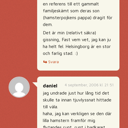
en referens till ett gammalt
familjeskämt som deras son
(hamsterpojkens pappa) dragit för
dem.
Det är min (relativt säkra)
gissning, Fast vem vet, jag kan ju
ha helt fel. Helsingborg är en stor
och farlig stad. :)
Svara
4 september, 2006 kl. 21:51
daniel
jag undrade just hur lång tid det
skulle ta innan tjuvlyssnat hittade
till väla.
haha, jag kan verkligen se den där
lilla hamstern framför mig
flytandes runt, runt i badkaret