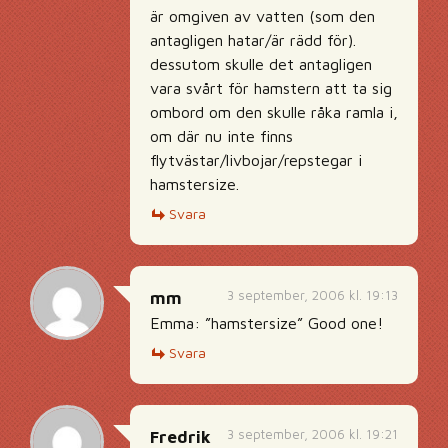
är omgiven av vatten (som den
antagligen hatar/är rädd för).
dessutom skulle det antagligen
vara svårt för hamstern att ta sig
ombord om den skulle råka ramla i,
om där nu inte finns
flytvästar/livbojar/repstegar i
hamstersize.
Svara
3 september, 2006 kl. 19:13
mm
Emma: ”hamstersize” Good one!
Svara
3 september, 2006 kl. 19:21
Fredrik