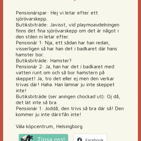
Pensionärspar: Hej vi letar efter ett
sjörövarskepp.
Butiksbiträde: Javisst, vid playmoavdelningen
finns det fina sjörövarskepp om det är något i
den stilen ni letar efter.
Pensionär 1: Nja, ett sådan har han redan,
visserligen så har han det i badkaret där hans
hamster bor.
Butiksbiträde: Hamster?
Pensionär 2: Ja, han har det i badkaret med
vatten runt om och så bor hamstern på
skeppet! Ja, tro det eller ej men den verkar
trivas där! Haha. Han lämnar ju inte skeppet
inte!
Butiksbiträde (ser aningen chockad ut): Oj då,
det lät inte så bra.
Pensionär 1: Joddå, den trivs så bra där så! Den
kommer ju inte därirfån inte!
Väla köpcentrum, Helsingborg
Tipsa oss!
Facebook