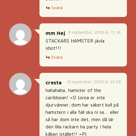
Svara
8 september, 2006 kl. 12:36
mm Hej
STACKARS HAMSTER jävla
idiot!!!
Svara
8 september, 2006 kl. 23:04
cresta
hahahaha.. hamster of the
caribbean! =D (oroa er inte
djurvänner; dom har säkert koll på
hamstern i alla fall ska ni se… eller
så har dom inte det, men då lär
den lilla rackarn ha party i hela
kåken istället!! =P)