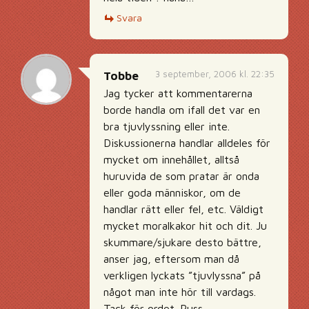
Svara
3 september, 2006 kl. 22:35
Tobbe
Jag tycker att kommentarerna
borde handla om ifall det var en
bra tjuvlyssning eller inte.
Diskussionerna handlar alldeles för
mycket om innehållet, alltså
huruvida de som pratar är onda
eller goda människor, om de
handlar rätt eller fel, etc. Väldigt
mycket moralkakor hit och dit. Ju
skummare/sjukare desto bättre,
anser jag, eftersom man då
verkligen lyckats ”tjuvlyssna” på
något man inte hör till vardags.
Tack för ordet. Puss.