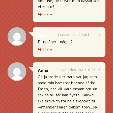
Shit. Nej de driver med kassörskan
eller hur?
Svara
3 september, 2006 kl. 14:47
Nina
Djurplågeri, någon?
Svara
3 september, 2006 kl. 15:48
Anna
Oh ja trode det bara var jag som
hade min hamster boende sådär.
Fasen, han vill vara ensam om sin
sak så nu får han flytta. Kanske
ska prova flytta hela skeppet till
vattenbehållaren bakom toan…så