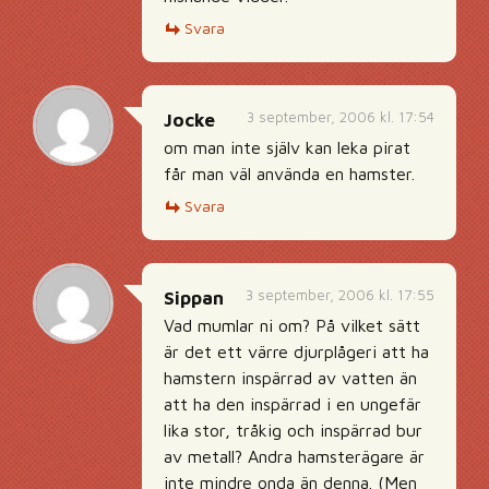
Svara
3 september, 2006 kl. 17:54
Jocke
om man inte själv kan leka pirat
får man väl använda en hamster.
Svara
3 september, 2006 kl. 17:55
Sippan
Vad mumlar ni om? På vilket sätt
är det ett värre djurplågeri att ha
hamstern inspärrad av vatten än
att ha den inspärrad i en ungefär
lika stor, tråkig och inspärrad bur
av metall? Andra hamsterägare är
inte mindre onda än denna. (Men