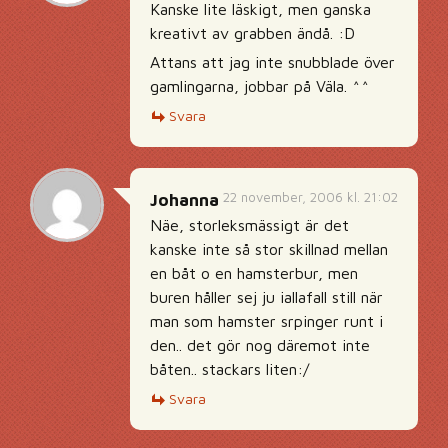
Kanske lite läskigt, men ganska
kreativt av grabben ändå. :D
Attans att jag inte snubblade över
gamlingarna, jobbar på Väla. ^^
Svara
22 november, 2006 kl. 21:02
Johanna
Näe, storleksmässigt är det
kanske inte så stor skillnad mellan
en båt o en hamsterbur, men
buren håller sej ju iallafall still när
man som hamster srpinger runt i
den.. det gör nog däremot inte
båten.. stackars liten:/
Svara