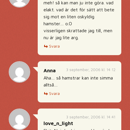
meh! så kan man ju inte göra. vad
elakt. vad är det för sätt att bete
sig mot en liten oskyldig
hamster… o.O
visserligen skrattade jag till, men
nu är jag lite arg.
Svara
3 september, 2006 kl. 14:12
Anna
Aha… så hamstrar kan inte simma
alltså…
Svara
3 september, 2006 kl. 14:41
love_n_light