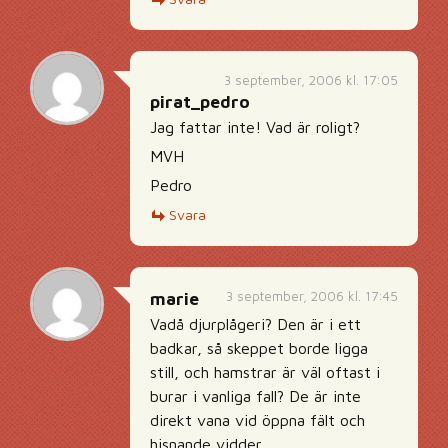
3 september, 2006 kl. 17:05
pirat_pedro
Jag fattar inte! Vad är roligt?
MVH
Pedro
Svara
3 september, 2006 kl. 17:45
marie
Vadå djurplågeri? Den är i ett
badkar, så skeppet borde ligga
still, och hamstrar är väl oftast i
burar i vanliga fall? De är inte
direkt vana vid öppna fält och
hisnande vidder.