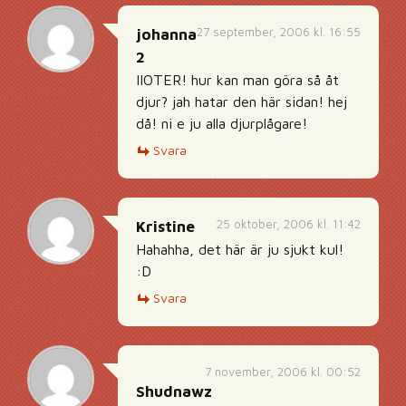
27 september, 2006 kl. 16:55
johanna
2
IIOTER! hur kan man göra så åt
djur? jah hatar den här sidan! hej
då! ni e ju alla djurplågare!
Svara
25 oktober, 2006 kl. 11:42
Kristine
Hahahha, det här är ju sjukt kul!
:D
Svara
7 november, 2006 kl. 00:52
Shudnawz