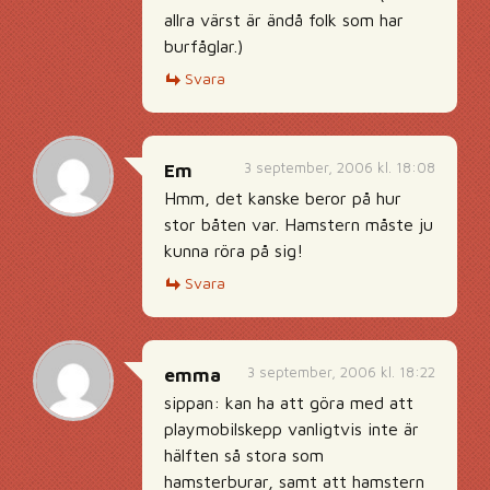
allra värst är ändå folk som har
burfåglar.)
Svara
3 september, 2006 kl. 18:08
Em
Hmm, det kanske beror på hur
stor båten var. Hamstern måste ju
kunna röra på sig!
Svara
3 september, 2006 kl. 18:22
emma
sippan: kan ha att göra med att
playmobilskepp vanligtvis inte är
hälften så stora som
hamsterburar, samt att hamstern