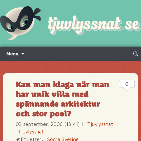
Hoppa
Sök
Meny
till
efte
innehåll
Kan man klaga när man
0
har unik villa med
spännande arkitektur
och stor pool?
03 september, 2006 (13:41)
|
Tjuvlyssnat
|
Tjuvlyssnat
Etiketter:
Södra Sverige