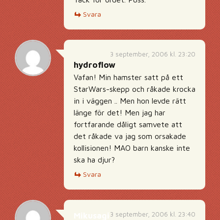
Svara
3 september, 2006 kl. 23:20
hydroflow
Vafan! Min hamster satt på ett
StarWars-skepp och råkade krocka
in i väggen .. Men hon levde rätt
länge för det! Men jag har
fortfarande dåligt samvete att
det råkade va jag som orsakade
kollisionen! MAO barn kanske inte
ska ha djur?
Svara
3 september, 2006 kl. 23:40
Mikusagi