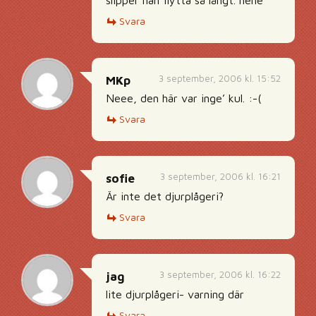
slipper han flytta så långt. hehe
Svara
3 september, 2006 kl. 15:52
MKp
Neee, den här var inge’ kul. :-(
Svara
3 september, 2006 kl. 16:21
sofie
Är inte det djurplågeri?
Svara
3 september, 2006 kl. 16:22
jag
lite djurplågeri- varning där
Svara