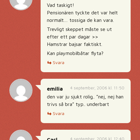
Vad taskigt!
Pensionären tyckte det var helt
normalt… tossiga de kan vara.
Trevligt skeppet måste se ut
efter ett par dagar >>
Hamstrar bajsar faktiskt.
Kan playmobilbåtar flyta?
Svara
4 september, 2006 kl. 11:50
emilia
den var ju sjukt rolig.. ”nej, nej han
trivs så bra” typ.. underbart
Svara
4 september, 2006 kl. 12:40
Carl