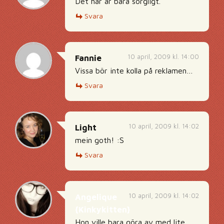
Det här är bara sorgligt.
Svara
10 april, 2009 kl. 14:00
Fannie
Vissa bör inte kolla på reklamen…
Svara
10 april, 2009 kl. 14:02
Light
mein goth! :S
Svara
10 april, 2009 kl. 14:02
Angelique
{Kinkykitten}
Hon ville bara göra av med lite