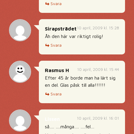
Svara
10 april, 2009 kl. 15:28
Sirapsträdet
Åh den här var riktigt rolig!
Svara
10 april, 2009 kl. 15:44
Rasmus H
Efter 45 år borde man ha lärt sig
en del. Glas påsk till alla!!!!!!
Svara
10 april, 2009 kl. 16:01
Lissen
så…. ….många…. ….fel…