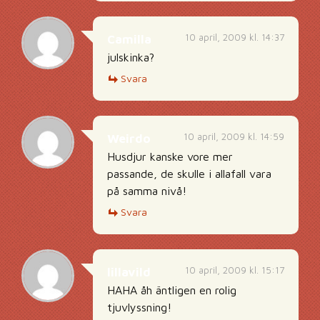
10 april, 2009 kl. 14:37
Camilla
julskinka?
Svara
10 april, 2009 kl. 14:59
Weirdo
Husdjur kanske vore mer
passande, de skulle i allafall vara
på samma nivå!
Svara
10 april, 2009 kl. 15:17
lillavild
HAHA åh äntligen en rolig
tjuvlyssning!