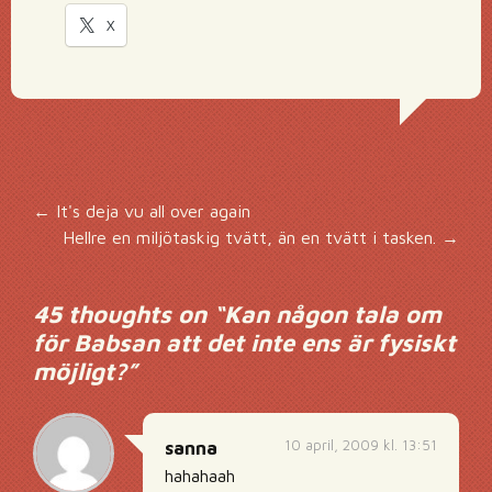
X
Inläggsnavigering
←
It's deja vu all over again
Hellre en miljötaskig tvätt, än en tvätt i tasken.
→
45 thoughts on “
Kan någon tala om
för Babsan att det inte ens är fysiskt
möjligt?
”
10 april, 2009 kl. 13:51
sanna
hahahaah