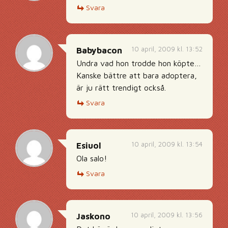
Svara
10 april, 2009 kl. 13:52
Babybacon
Undra vad hon trodde hon köpte…
Kanske bättre att bara adoptera,
är ju rätt trendigt också.
Svara
10 april, 2009 kl. 13:54
Esiuol
Ola salo!
Svara
10 april, 2009 kl. 13:56
Jaskono