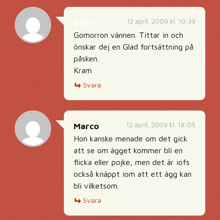
12 april, 2009 kl. 10:39
attis
Gomorron vännen. Tittar in och
önskar dej en Glad fortsättning på
påsken.
Kram
Svara
12 april, 2009 kl. 19:05
Marco
Hon kanske menade om det gick
att se om ägget kommer bli en
flicka eller pojke, men det är iofs
också knäppt iom att ett ägg kan
bli vilketsom.
Svara