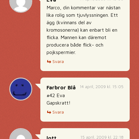
Marco, din kommentar var nästan
lika rolig som tjuvlyssningen. Ett
ägg (kvinnans del av
kromosonerna) kan enbart bli en
flicka. Mannen kan däremot
producera både flick- och
pojkspermier.
Svara
14 april, 2009 kl. 15:05
Farbror Blå
#42 Eva
Gapskratt!
Svara
15 april, 2009 kl. 22:18
lott