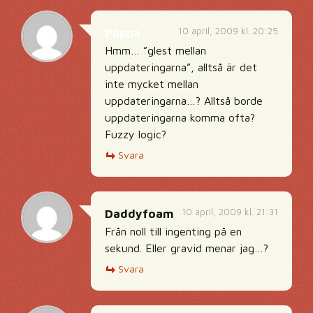
10 april, 2009 kl. 20:25
Pappa
Hmm… ”glest mellan
uppdateringarna”, alltså är det
inte mycket mellan
uppdateringarna…? Alltså borde
uppdateringarna komma ofta?
Fuzzy logic?
Svara
10 april, 2009 kl. 21:31
Daddyfoam
Från noll till ingenting på en
sekund. Eller gravid menar jag…?
Svara