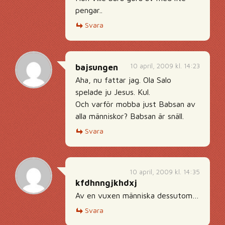
pengar..
Svara
10 april, 2009 kl. 14:23
bajsungen
Aha, nu fattar jag. Ola Salo
spelade ju Jesus. Kul.
Och varför mobba just Babsan av
alla människor? Babsan är snäll.
Svara
10 april, 2009 kl. 14:35
kfdhnngjkhdxj
Av en vuxen människa dessutom…
Svara