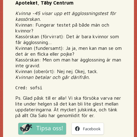
Apoteket, Täby Centrum
Kvinna ~45 visar upp ett ägglossningstest för
kassörskan.
Kvinnan: Fungerar testet på både män och
kvinnor?
Kassörskan (förvirrat): Det är bara kvinnor som
får ägglossning…
Kvinnan (fundersamt): Ja ja, men kan man se om
det är en flicka eller pojke?
Kassörskan: Men om man har ägglossning är man
inte gravid.
Kvinnan (oberört): Nej nej. Okej, tack.
Kvinnan betalar och går därifrån.
Cred: sofsi
Ps. Glad påsk till er alla! Vi ska försöka varva ner
lite under helgen så det kan bli lite glest mellan
uppdateringarna. Ät mycket julskinka, och tänk
på allt Ola Salo har genomlidit för er.
Tipsa oss!
Facebook