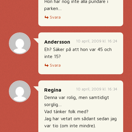
Hon har nog inte alla pundare i
parken…
Svara
10 april, 2009 kl. 16:24
Andersson
Eh? Säker på att hon var 45 och
inte 15?
Svara
10 april, 2009 kl. 16:34
Regina
Denna var rolig, men samtidigt
sorglig…
Vad tänker folk med?
Jag har vetat om sådant sedan jag
var tio (om inte mindre).