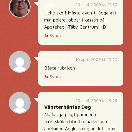
10 april, 2009 kl. 17:30
Max
Hehe skoj! Måste även tillägga att
min polare jobbar i kassan på
Apoteket i Täby Centrum! :D
Svara
10 april, 2009 kl. 19:20
Davidsm
Bästa rubriken
Svara
10 april, 2009 kl. 19:28
Vänsterhäntas Dag
Nu har jag lagt päronen i
fruktskålen bland bananer och
apelsiner. Ägglossning är det i min