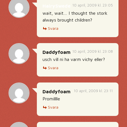
10 april, 2009 kl. 23:05
HairySwede
wait, wait… I thought the stork
always brought children?
Svara
10 april, 2009 kl. 23:08
Daddyfoam
usch vill ni ha varm vichy eller?
Svara
10 april, 2009 kl. 23:11
Daddyfoam
Promilllle
Svara