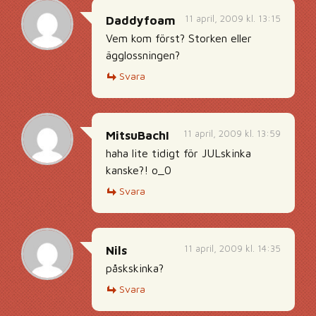
11 april, 2009 kl. 13:15
Daddyfoam
Vem kom först? Storken eller
ägglossningen?
Svara
11 april, 2009 kl. 13:59
MitsuBachI
haha lite tidigt för JULskinka
kanske?! o_0
Svara
11 april, 2009 kl. 14:35
Nils
påskskinka?
Svara