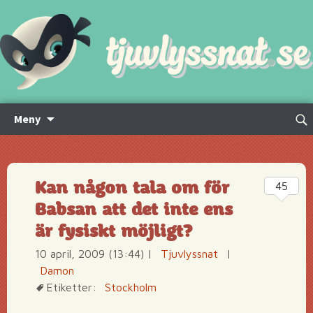
Hoppa
Sök
Meny
till
efte
innehåll
Kan någon tala om för
45
Babsan att det inte ens
är fysiskt möjligt?
10 april, 2009 (13:44)
|
Tjuvlyssnat
|
Damon
Etiketter:
Stockholm