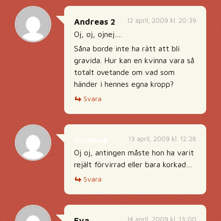
12 april, 2009 kl. 20:39
Andreas 2
Oj, oj, ojnej….
Såna borde inte ha rätt att bli
gravida. Hur kan en kvinna vara så
totalt ovetande om vad som
händer i hennes egna kropp?
Svara
13 april, 2009 kl. 12:26
Susanne
Oj oj, antingen måste hon ha varit
rejält förvirrad eller bara korkad…
Svara
14 april, 2009 kl. 13:00
Eva