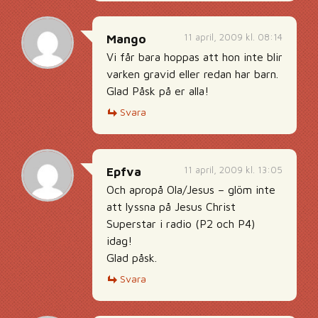
11 april, 2009 kl. 08:14
Mango
Vi får bara hoppas att hon inte blir
varken gravid eller redan har barn.
Glad Påsk på er alla!
Svara
11 april, 2009 kl. 13:05
Epfva
Och apropå Ola/Jesus – glöm inte
att lyssna på Jesus Christ
Superstar i radio (P2 och P4)
idag!
Glad påsk.
Svara