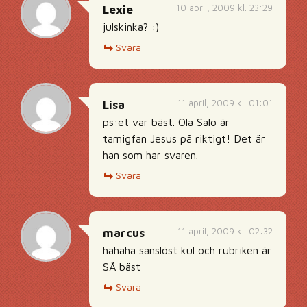
10 april, 2009 kl. 23:29
Lexie
julskinka? :)
Svara
11 april, 2009 kl. 01:01
Lisa
ps:et var bäst. Ola Salo är
tamigfan Jesus på riktigt! Det är
han som har svaren.
Svara
11 april, 2009 kl. 02:32
marcus
hahaha sanslöst kul och rubriken är
SÅ bäst
Svara