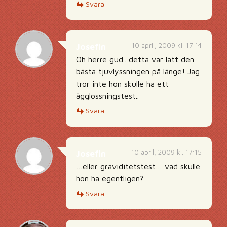
Svara
10 april, 2009 kl. 17:14
Josefin
Oh herre gud.. detta var lätt den
bästa tjuvlyssningen på länge! Jag
tror inte hon skulle ha ett
ägglossningstest..
Svara
10 april, 2009 kl. 17:15
Josefin
…eller graviditetstest… vad skulle
hon ha egentligen?
Svara