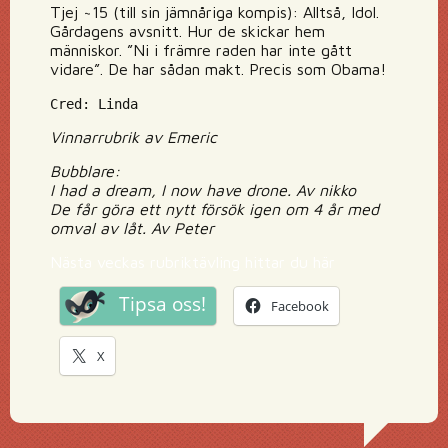
Tjej ~15 (till sin jämnåriga kompis): Alltså, Idol.
Gårdagens avsnitt. Hur de skickar hem
människor. ”Ni i främre raden har inte gått
vidare”. De har sådan makt. Precis som Obama!
Cred: Linda
Vinnarrubrik av Emeric
Bubblare:
I had a dream, I now have drone. Av nikko
De får göra ett nytt försök igen om 4 år med
omval av låt. Av Peter
Nästa veckas rubriktävling hittar du här
Tipsa oss!
Facebook
X