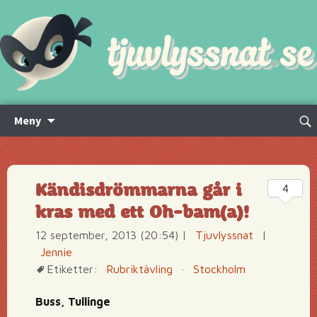
Hoppa
Sök
Meny
till
efte
innehåll
Kändisdrömmarna går i
4
kras med ett Oh-bam(a)!
12 september, 2013 (20:54)
|
Tjuvlyssnat
|
Jennie
Etiketter:
Rubriktävling
·
Stockholm
Buss, Tullinge