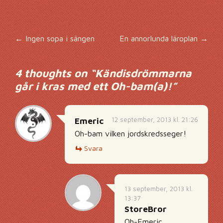
Inläggsnavigering
←
Ingen sopa i sängen
En annorlunda läroplan
→
4 thoughts on “
Kändisdrömmarna
går i kras med ett Oh-bam(a)!
”
12 september, 2013 kl. 21:26
Emeric
Oh-bam vilken jordskredsseger!
Svara
13 september, 2013 kl.
13:37
StoreBror
Oh-Emeric