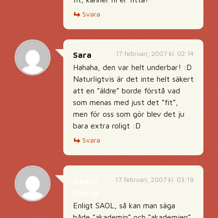
Svara
17 februari, 2007 kl. 02:14
Sara
Hahaha, den var helt underbar! :D
Naturligtvis är det inte helt säkert
att en ”äldre” borde förstå vad
som menas med just det ”fit”,
men för oss som gör blev det ju
bara extra roligt :D
Svara
17 februari, 2007 kl. 03:19
Daniel
Giertz
Enligt SAOL, så kan man säga
både ”akademin” och ”akademien”.