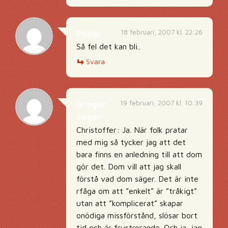
18 februari, 2007 kl. 22:26
Philip
Så fel det kan bli..
Svara
19 februari, 2007 kl. 10:39
Greger
Seger
Christoffer: Ja. När folk pratar
med mig så tycker jag att det
bara finns en anledning till att dom
gör det. Dom vill att jag skall
förstå vad dom säger. Det är inte
rfåga om att ”enkelt” är ”tråkigt”
utan att ”komplicerat” skapar
onödiga missförstånd, slösar bort
tid och är frustrerande. Och ja, jag