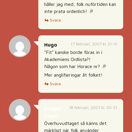
håller jag med, folk nuförtiden kan
inte prata ordenlich! :P
Svara
17 februari, 2007 kl. 21:15
Hugo
”Fit” kanske borde föras in i
Akademiens Ordlista?!
Någon som har Horace nr? :P
Mer anglifieringar åt folket!
Svara
18 februari, 2007 kl. 00:51
Greger
Seger
Överhuvudtaget så känns det
märkligt när folk använder