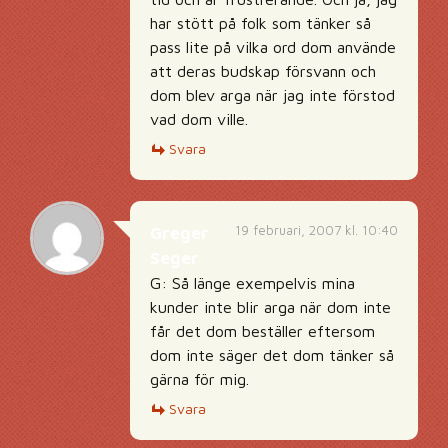
har stött på folk som tänker så
pass lite på vilka ord dom använde
att deras budskap försvann och
dom blev arga när jag inte förstod
vad dom ville.
Svara
19 februari, 2007 kl. 10:40
Greger
Seger
G: Så länge exempelvis mina
kunder inte blir arga när dom inte
får det dom beställer eftersom
dom inte säger det dom tänker så
gärna för mig.
Svara