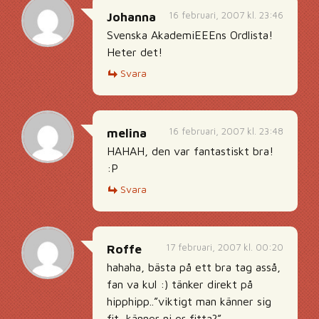
16 februari, 2007 kl. 23:46
Johanna
Svenska AkademiEEEns Ordlista!
Heter det!
Svara
16 februari, 2007 kl. 23:48
melina
HAHAH, den var fantastiskt bra!
:P
Svara
17 februari, 2007 kl. 00:20
Roffe
hahaha, bästa på ett bra tag asså,
fan va kul :) tänker direkt på
hipphipp..”viktigt man känner sig
fit, känner ni er fitta?”