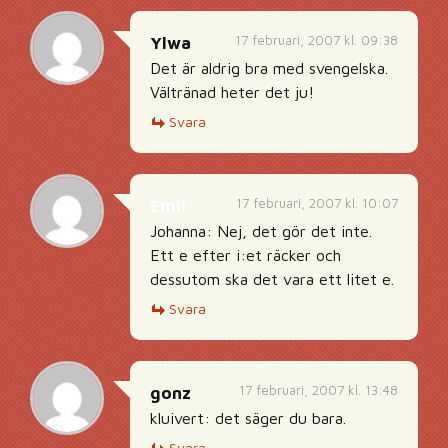
17 februari, 2007 kl. 09:38
Ylwa
Det är aldrig bra med svengelska.
Vältränad heter det ju!
Svara
17 februari, 2007 kl. 10:07
Emil
Johanna: Nej, det gör det inte.
Ett e efter i:et räcker och
dessutom ska det vara ett litet e.
Svara
17 februari, 2007 kl. 13:48
gonz
kluivert: det säger du bara.
Svara