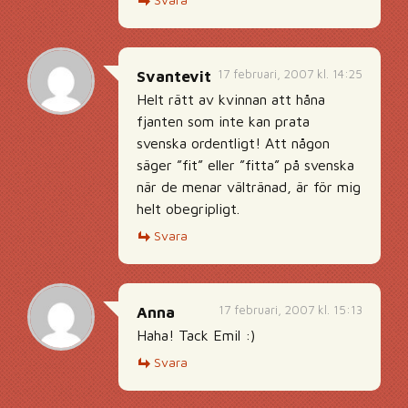
17 februari, 2007 kl. 14:25
Svantevit
Helt rätt av kvinnan att håna
fjanten som inte kan prata
svenska ordentligt! Att någon
säger ”fit” eller ”fitta” på svenska
när de menar vältränad, är för mig
helt obegripligt.
Svara
17 februari, 2007 kl. 15:13
Anna
Haha! Tack Emil :)
Svara