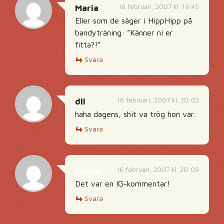
16 februari, 2007 kl. 19:45
Maria
Eller som de säger i HippHipp på
bandyträning: ”Känner ni er
fitta?!”
Svara
16 februari, 2007 kl. 20:03
dll
haha dagens, shit va trög hon var.
Svara
16 februari, 2007 kl. 20:09
Ingela
Det var en IG-kommentar!
Svara