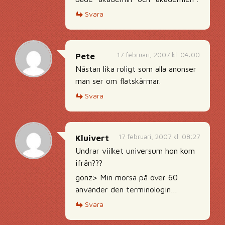
Svara
17 februari, 2007 kl. 04:00
Pete
Nästan lika roligt som alla anonser
man ser om flatskärmar.
Svara
17 februari, 2007 kl. 08:27
Kluivert
Undrar viilket universum hon kom
ifrån???
gonz> Min morsa på över 60
använder den terminologin…
Svara