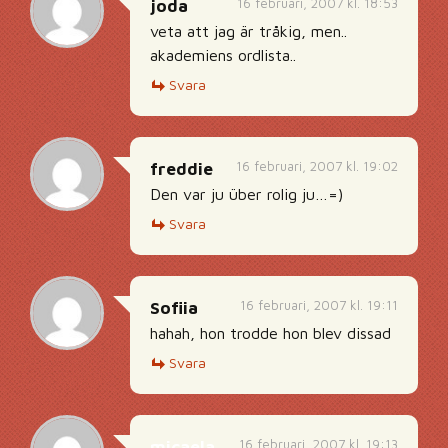
16 februari, 2007 kl. 18:53
joda
veta att jag är tråkig, men..
akademiens ordlista..
Svara
16 februari, 2007 kl. 19:02
freddie
Den var ju über rolig ju…=)
Svara
16 februari, 2007 kl. 19:11
Sofiia
hahah, hon trodde hon blev dissad
Svara
16 februari, 2007 kl. 19:13
micaela