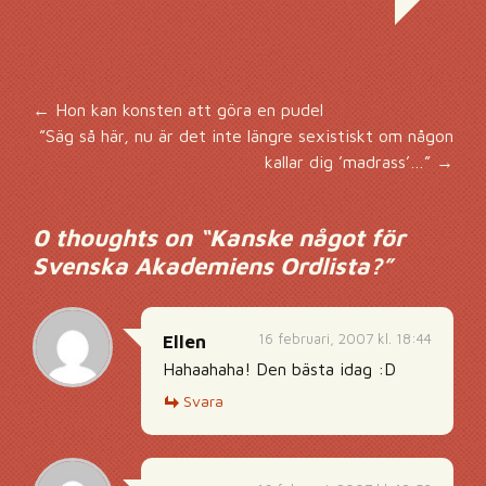
Inläggsnavigering
←
Hon kan konsten att göra en pudel
”Säg så här, nu är det inte längre sexistiskt om någon
kallar dig ’madrass’…”
→
0 thoughts on “
Kanske något för
Svenska Akademiens Ordlista?
”
16 februari, 2007 kl. 18:44
Ellen
Hahaahaha! Den bästa idag :D
Svara