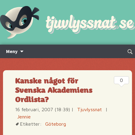
Hoppa
Sök
Meny
till
efte
innehåll
Kanske något för
0
Svenska Akademiens
Ordlista?
16 februari, 2007 (18:39)
|
Tjuvlyssnat
|
Jennie
Etiketter:
Göteborg