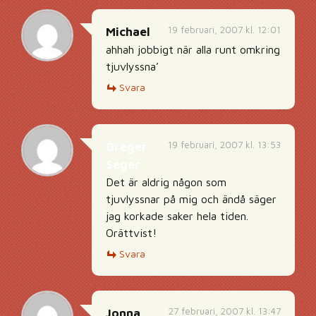
19 februari, 2007 kl. 12:01
Michael
ahhah jobbigt när alla runt omkring
tjuvlyssna’
Svara
19 februari, 2007 kl. 13:53
Greger
Seger
Det är aldrig någon som
tjuvlyssnar på mig och ändå säger
jag korkade saker hela tiden.
Orättvist!
Svara
27 februari, 2007 kl. 13:47
Jonna