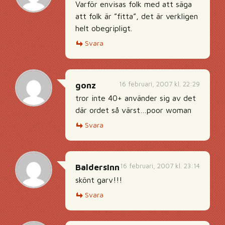
Varför envisas folk med att säga
att folk är ”fitta”, det är verkligen
helt obegripligt.
Svara
16 februari, 2007 kl. 22:29
gonz
tror inte 40+ använder sig av det
där ordet så värst…poor woman
Svara
16 februari, 2007 kl. 23:14
BaldersInn
skönt garv!!!
Svara