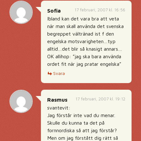
17 februari, 2007 kl. 16:56
Sofia
Ibland kan det vara bra att veta
när man skall använda det svenska
begreppet vältränad ist f den
engelska motsvarigheten…typ
alltid…det blir så knasigt annars…
OK allihop: ”jag ska bara använda
ordet fit när jag pratar engelska”
Svara
17 februari, 2007 kl. 19:12
Rasmus
svantevit:
Jag förstår inte vad du menar.
Skulle du kunna ta det på
fornnordiska så att jag förstår?
Men om jag förstått dig rätt så