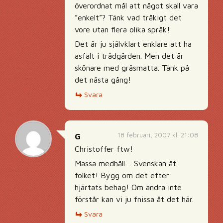
överordnat mål att något skall vara
”enkelt”? Tänk vad tråkigt det
vore utan flera olika språk!
Det är ju självklart enklare att ha
asfalt i trädgården. Men det är
skönare med gräsmatta. Tänk på
det nästa gång!
Svara
18 februari, 2007 kl. 21:08
G
Christoffer ftw!
Massa medhåll… Svenskan åt
folket! Bygg om det efter
hjärtats behag! Om andra inte
förstår kan vi ju fnissa åt det här.
Svara