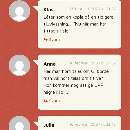
16 februari, 2007 kl. 21:17
Klas
Låter som en kopia på en tidigare
tjuvlyssning… ”Nu när man har
fittat till sig”
Svara
16 februari, 2007 kl. 21:32
Anna
Har man hört talas om GI borde
man väl hört talas om fit va?
Hon kommer nog att gå UPP
några kilo….
Svara
16 februari, 2007 kl. 22:13
Julia