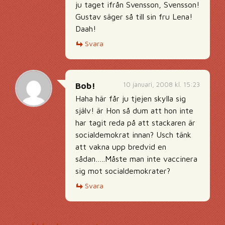
ju taget ifrån Svensson, Svensson!
Gustav säger så till sin fru Lena!
Daah!
Svara
10 januari, 2008 kl. 15:23
Bob!
Haha här får ju tjejen skylla sig
själv! är Hon så dum att hon inte
har tagit reda på att stackaren är
socialdemokrat innan? Usch tänk
att vakna upp bredvid en
sådan…..Måste man inte vaccinera
sig mot socialdemokrater?
Svara