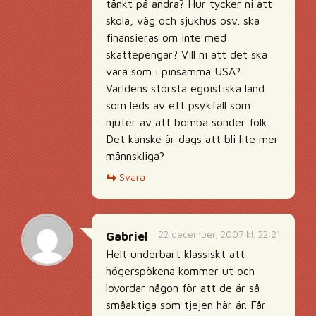
tänkt på andra? Hur tycker ni att
skola, väg och sjukhus osv. ska
finansieras om inte med
skattepengar? Vill ni att det ska
vara som i pinsamma USA?
Världens största egoistiska land
som leds av ett psykfall som
njuter av att bomba sönder folk.
Det kanske är dags att bli lite mer
männskliga?
Svara
22 december, 2007 kl. 22:21
Gabriel
Helt underbart klassiskt att
högerspökena kommer ut och
lovordar någon för att de är så
småaktiga som tjejen här är. Får