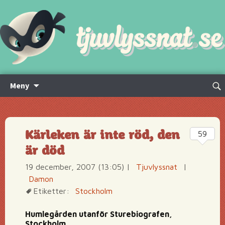
Hoppa
Sök
Meny
till
efte
innehåll
Kärleken är inte röd, den
59
är död
19 december, 2007 (13:05)
|
Tjuvlyssnat
|
Damon
Etiketter:
Stockholm
Humlegården utanför Sturebiografen,
Stockholm