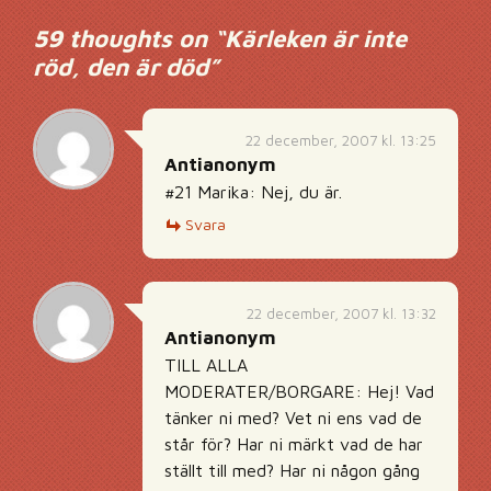
59 thoughts on “
Kärleken är inte
röd, den är död
”
22 december, 2007 kl. 13:25
Antianonym
#21 Marika: Nej, du är.
Svara
22 december, 2007 kl. 13:32
Antianonym
TILL ALLA
MODERATER/BORGARE: Hej! Vad
tänker ni med? Vet ni ens vad de
står för? Har ni märkt vad de har
ställt till med? Har ni någon gång