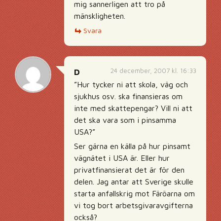
mig sannerligen att tro på
mänskligheten.
Svara
24 december, 2007 kl. 16:33
D
”Hur tycker ni att skola, väg och
sjukhus osv. ska finansieras om
inte med skattepengar? Vill ni att
det ska vara som i pinsamma
USA?”
Ser gärna en källa på hur pinsamt
vägnätet i USA är. Eller hur
privatfinansierat det är för den
delen. Jag antar att Sverige skulle
starta anfallskrig mot Färöarna om
vi tog bort arbetsgivaravgifterna
också?