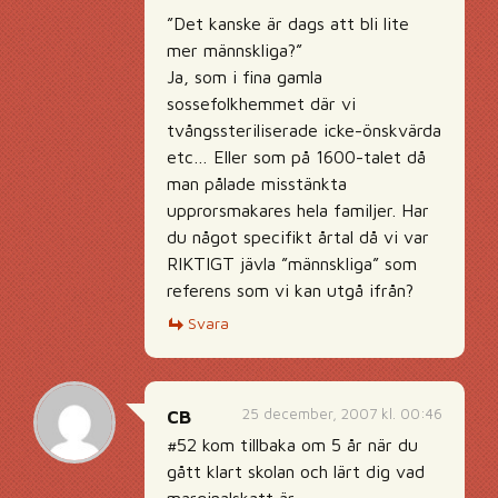
”Det kanske är dags att bli lite
mer männskliga?”
Ja, som i fina gamla
sossefolkhemmet där vi
tvångssteriliserade icke-önskvärda
etc… Eller som på 1600-talet då
man pålade misstänkta
upprorsmakares hela familjer. Har
du något specifikt årtal då vi var
RIKTIGT jävla ”männskliga” som
referens som vi kan utgå ifrån?
Svara
25 december, 2007 kl. 00:46
CB
#52 kom tillbaka om 5 år när du
gått klart skolan och lärt dig vad