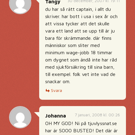
30 december, 2007 kl. 19:11
Tangy
du har så rätt captain, i allt du
skriver. har bott i usa i sex år och
att vissa tycker att det skulle
vara ett land att se upp till är ju
bara för skrämmande. där finns
människor som sliter med
minimum wage-jobb 18 timmar
om dygnet som ändå inte har råd
med sjukförsäkring till sina barn,
till exempel. folk vet inte vad de
snackar om.
Svara
7 januari, 2008 kl. 00:26
Johanna
OH MY GOD! Ni på tjuvlyssnat.se
har är SOOO BUSTED! Det där är