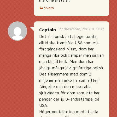
marginalskatt är.
Svara
27 december, 2007 kl. 11:32
Captain
Det är ironiskt att högertomtar
alltid ska framhålla USA som ett
föregångsland. Visst, dom har
många rika och kämpar man så kan
man bli jätterik. Men dom har
jävligt många jävligt fattiga också.
Det tillsammans med dom 2
miljoner människorna som sitter i
fängelse och den misserabla
sjukvården för dom som inte har
pengar ger ju u-landsstämpel på
USA.
Högermentaliteten med att alla