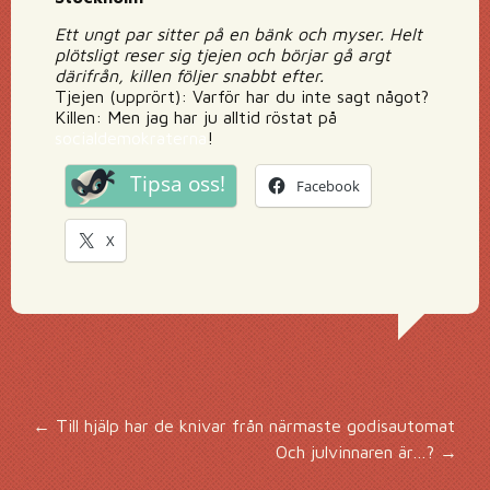
Ett ungt par sitter på en bänk och myser. Helt
plötsligt reser sig tjejen och börjar gå argt
därifrån, killen följer snabbt efter.
Tjejen (upprört): Varför har du inte sagt något?
Killen: Men jag har ju alltid röstat på
socialdemokraterna
!
Tipsa oss!
Facebook
X
Inläggsnavigering
←
Till hjälp har de knivar från närmaste godisautomat
Och julvinnaren är…?
→