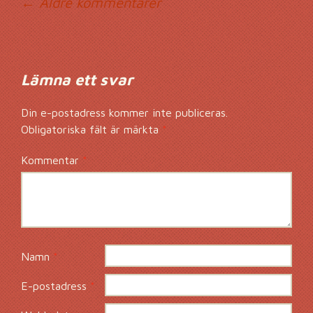
Kommentarsnavig
← Äldre kommentarer
Lämna ett svar
Din e-postadress kommer inte publiceras.
Obligatoriska fält är märkta
*
Kommentar
*
Namn
*
E-postadress
*